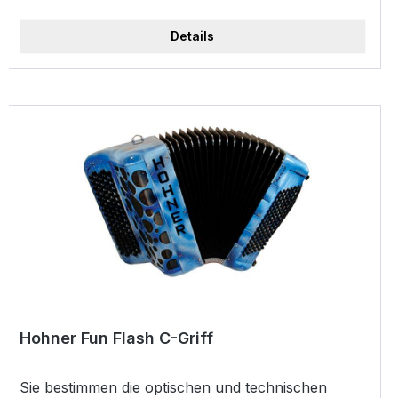
Ihren Wünschen. Schreiben Sie uns doch! 53
Töne, 70 Knöpfe in 4-Reihen C-Griff III-chörig
Details
kein Cassotto 16´+ 8´+ 8´ 6 Diskantregister 120
Bassknöpfe, IV-chöriger Bass 3 Bassregister
Handarbeit 2 Stimmplatten auf Leder! Inkl. Koffer
Inkl. Ergo-Line Riemen Gewicht: 8,5 kg Farbe:
duocolor
Hohner Fun Flash C-Griff
Sie bestimmen die optischen und technischen