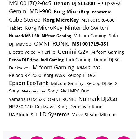
MSI 0017Q2-045
Denon DJ SC6000
HP 1J3S5EA
Gemini MDJ-900
Korg MicroKey
Panasonic
Cube Stereo
Korg MicroKey
MSI 0016R8-030
Korg MicroKey
Nintendo Switch
Tablet
Mifcom Gaming
Sofa
Numark M6 USB
Mifcom Gaming
OMNITRONIC
MSI 0017L5-081
DJI Mavic 3
Gemini G2V
Electro Voice
VR Brille
Mifcom Gaming
Indi Gaming
Denon DJ SC
Denon DJ Prime
Indi Gaming
Mifcom Gaming
Decksaver
K&M 21302
Reloop RP-2000
Korg PA5X
Reloop Elite 2
Epson EcoTank
Mifcom Gaming
Reloop DJ Set 2
Sony
Sony
Akai MPC One
Metz moover
Numark DJ2Go
Yamaha DTX452K
OMNITRONIC
HP 250 G10
Decksaver Korg
Decksaver Rane
LD Systems
UA Studio Set
Valve Steam
Mifcom