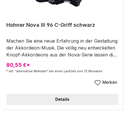
Hohner Nova III 96 C-Griff schwarz
Machen Sie eine neue Erfahrung in der Gestaltung
der Akkordeon-Musik. Die völlig neu entwickelten
Knopf-Akkordeons aus der Nova-Serie lassen die
Vielfalt und die Originalität des Akkordeonspiels
80,55 €*
ganz neu erleben. III-chörig 16´+8´+8´ 72 Knöpfe
* mtl. "alternative Mietrate" bei einer Laufzeit von 72 Monaten
im Diskant (44 Töne) C-Griff 5-reihig gestuft 5
Diskantregister 96 weiße Bassknöpfe in schwarzer
Merken
Bassstufe Bassriemen mit Rändelschraube
Klangaktives Diskantverdeck Inkl. komfortablem
Details
Gigbag Inkl. Textiltrageriemen Farbe: schwarz