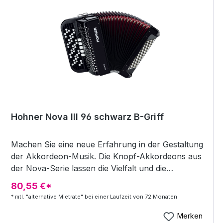
Riemen Gewicht: 11 kg Farbe: gold
Hohner Nova III 96 schwarz B-Griff
Machen Sie eine neue Erfahrung in der Gestaltung
der Akkordeon-Musik. Die Knopf-Akkordeons aus
der Nova-Serie lassen die Vielfalt und die
Originalität des Akkordeonspiels ganz neu erleben.
80,55 €*
III-chörig 16´+8´+8´ 72 Knöpfe im Diskant (44
* mtl. "alternative Mietrate" bei einer Laufzeit von 72 Monaten
Töne) B-Griff, 5-reihig gestuft 5 Diskantregister 96
weiße Bassknöpfe in schwarzer Bassstufe
Merken