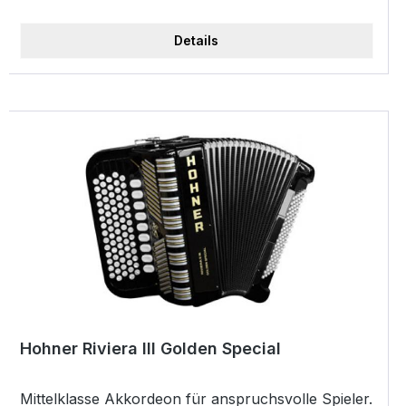
Bassriemen mit Rändelschraube Klangaktives
Diskantverdeck Inkl. komfortablem Gigbag Inkl.
Details
Textiltrageriemen Farbe: schwarz
Hohner Riviera III Golden Special
Mittelklasse Akkordeon für anspruchsvolle Spieler.