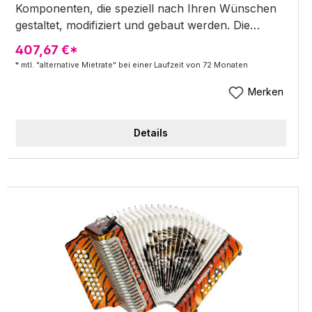
Komponenten, die speziell nach Ihren Wünschen
gestaltet, modifiziert und gebaut werden. Die
Akkordeons können bei Gehäusefarben und -
407,67 €*
motiven, Tastatur und Beschlagteilen in der
* mtl. "alternative Mietrate" bei einer Laufzeit von 72 Monaten
Farbgebung weitgehend frei gestaltet werden!
Gern erstellen wir ein individuelles Angebot nach
Merken
Ihren Wünschen. Schreiben Sie uns doch! 50
Töne, 82 Knöpfe in 5-Reihen B-Griff IV-chörig
Details
Cassotto 16´+ 16´ - double basson! (+ 8´+8´ausser
Cassotto) 8 Diskantregister 96 Bassknöpfe, IV-
chöriger Bass 4 Bassregister Handarbeit 1
Stimmplatten auf Leder! Inkl. Koffer Inkl. Ergo-Line
Riemen Gewicht: 10 kg Farbe: duocolor