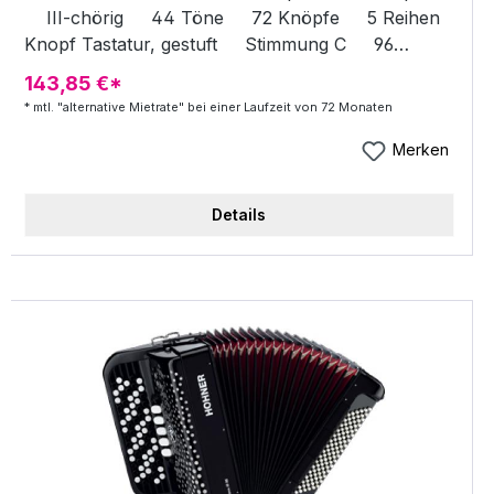
III-chörig 44 Töne 72 Knöpfe 5 Reihen
Knopf Tastatur, gestuft Stimmung C 96
Bassknöpfe, Standardbass Besonderheiten: H2
143,85 €*
Stimmplatten für leichtes Spiel Gewicht 8 kg
* mtl. "alternative Mietrate" bei einer Laufzeit von 72 Monaten
inkl. GigBag
Merken
Details