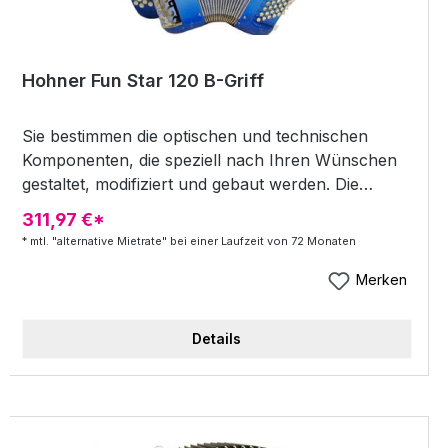
Hohner Fun Star 120 B-Griff
Sie bestimmen die optischen und technischen
Komponenten, die speziell nach Ihren Wünschen
gestaltet, modifiziert und gebaut werden. Die
Akkordeons können bei Gehäusefarben und -
311,97 €*
motiven, Tastatur und Beschlagteilen in der
* mtl. "alternative Mietrate" bei einer Laufzeit von 72 Monaten
Farbgebung weitgehend frei gestaltet werden!
Gern erstellen wir ein individuelles Angebot nach
Merken
Ihren Wünschen. Schreiben Sie uns doch! 53
Töne, 70 Knöpfe in 5-Reihen C-Griff III-chörig
Details
Cassotto 16´+ 8´ - (+ 8´´ausser Cassotto) 6
Diskantregister 120 Bassknöpfe, IV-chöriger Bass
4 Bassregister Handarbeit 2 Stimmplatten auf
Leder! Inkl. Koffer Inkl. Ergo-Line Riemen Gewicht: