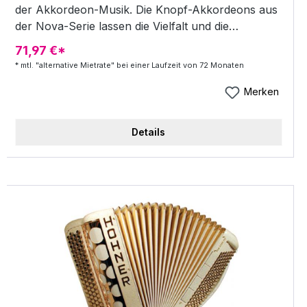
der Akkordeon-Musik. Die Knopf-Akkordeons aus
der Nova-Serie lassen die Vielfalt und die
Originalität des Akkordeonspiels ganz neu erleben.
71,97 €*
III-chörig 16´+8´+8´ 72 Knöpfe im Diskant (44
* mtl. "alternative Mietrate" bei einer Laufzeit von 72 Monaten
Töne) B-Griff, 5-reihig gestuft 5 Diskantregister 96
weiße Bassknöpfe in schwarzer Bassstufe
Merken
Bassriemen mit Rändelschraube Klangaktives
Diskantverdeck Inkl. komfortablem Gigbag Inkl.
Details
Textiltrageriemen Farbe: rot