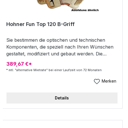
Hohner Fun Top 120 B-Griff
Sie bestimmen die optischen und technischen
Komponenten, die speziell nach Ihren Wünschen
gestaltet, modifiziert und gebaut werden. Die
Akkordeons können bei Gehäusefarben und -
389,67 €*
motiven, Tastatur und Beschlagteilen in der
* mtl. "alternative Mietrate" bei einer Laufzeit von 72 Monaten
Farbgebung weitgehend frei gestaltet werden!
Gern erstellen wir ein individuelles Angebot nach
Merken
Ihren Wünschen. Schreiben Sie uns doch! 56
Töne, 92 Knöpfe in 5-Reihen B-Griff IV-chörig
Details
Cassotto 16´+ 16´ - double basson! (+ 8´+8´ausser
Cassotto) 8 Diskantregister 120 Bassknöpfe, V-
chöriger Bass 5 Bassregister Handarbeit 2
Stimmplatten auf Leder! Inkl. Koffer Inkl. Ergo-Line