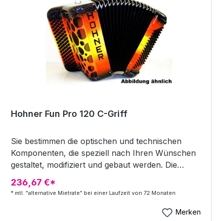
9,5 kg Farbe: duocolor
Hohner Fun Pro 120 C-Griff
Sie bestimmen die optischen und technischen
Komponenten, die speziell nach Ihren Wünschen
gestaltet, modifiziert und gebaut werden. Die
Akkordeons können bei Gehäusefarben und -
236,67 €*
motiven, Tastatur und Beschlagteilen in der
* mtl. "alternative Mietrate" bei einer Laufzeit von 72 Monaten
Farbgebung weitgehend frei gestaltet werden!
Gern erstellen wir ein individuelles Angebot nach
Merken