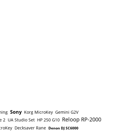
Sony
ming
Korg MicroKey
Gemini G2V
Reloop RP-2000
e 2
UA Studio Set
HP 250 G10
croKey
Decksaver Rane
Denon DJ SC6000