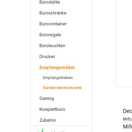
Bürostühle
Büroschränke
Bürocontainer
Büroregale
Büroleuchten
Drucker
Empfangsmöbel
Empfangstheken
Garderobenschrank
Gaming
Komplettbüro
Dec
Mif
Zubehör
Mif