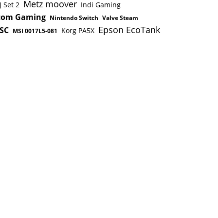
Metz moover
 Set 2
Indi Gaming
com Gaming
Nintendo Switch
Valve Steam
Epson EcoTank
SC
Korg PA5X
MSI 0017L5-081