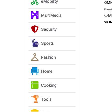
eMobility
OMN
Gemi
OM
MultiMedia
VR Br
Security
Sports
Fashion
Home
Cooking
Tools