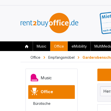
Music
Office
eMobility
MultiMedi
Office
Empfangsmöbel
Garderobensch
Music
Her
Office
Bürotische