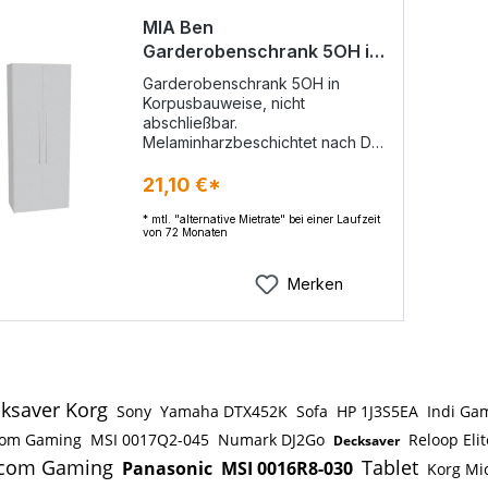
MIA Ben
Garderobenschrank 5OH in
Korpusbauweise
Garderobenschrank 5OH in
Korpusbauweise, nicht
abschließbar.
Melaminharzbeschichtet nach DIN
68765 E1 ABS-Frontkanten 2mm
gerundet. Seiten/Fächer/Böden:
21,10 €*
19 mm,eingenutete Faltrückwand:
3mm. Ausführung: Drehtüren mit
* mtl. "alternative Mietrate" bei einer Laufzeit
von 72 Monaten
Ganzmetallbeschlägen
Öffnungswinkel 110° Stangengriff.
1x fester Konstruktionsboden bei
Merken
4OH, 1x ausziehbare
Kleiderstange. Höhenjustierung:
durch 4 Sockelfüße von oben
durch den Korpusboden
verstellbar. Breite (mm): 800
Lieferung erfolgt zerlegt.
ksaver Korg
Sony
Yamaha DTX452K
Sofa
HP 1J3S5EA
Indi Ga
com Gaming
MSI 0017Q2-045
Numark DJ2Go
Reloop Elit
Decksaver
com Gaming
Tablet
Panasonic
MSI 0016R8-030
Korg Mi