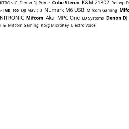
K&M 21302
Cube Stereo
ITRONIC
Denon DJ Prime
Reloop DJ
Numark M6 USB
Mif
DJI Mavic 3
Mifcom Gaming
ni MDJ-900
NITRONIC
Akai MPC One
Mifcom
Denon DJ 
LD Systems
Mifcom Gaming
Korg MicroKey
Electro Voice
ille