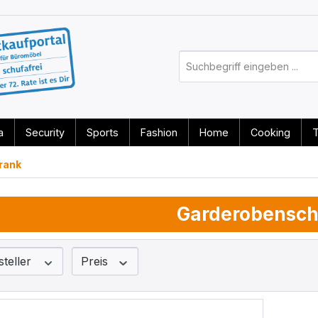
a
Security
Sports
Fashion
Home
Cooking
T
rank
Garderobensch
steller
Preis