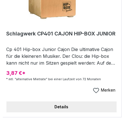
Schlagwerk CP401 CAJON HIP-BOX JUNIOR
Cp 401 Hip-box Junior Cajon Die ultimative Cajon
für die kleineren Musiker. Der Clou: die Hip-box
kann nicht nur im Sitzen gespielt werden: Auf der
Rückseite liegend, können mehrere "drummer"
3,87 €*
gleichzeitig auf der Cajon spielen. Aber Vorsicht:
* mtl. "alternative Mietrate" bei einer Laufzeit von 72 Monaten
Dies ist kein Kinderspielzeug - der fette Bass und
der prägnante Snareeffekt wird jeden
Merken
professionellen Percussionisten begeistern.
Highlights: Schlagfläche: Buche Korpus: 8 Lagen
Details
Birke ca. 30 x 30 x 36 cm Snareeffekt Highlights
fetter Bass und prägnanter Snare Sound
Abmessungen: 29cmx29cmx36cm