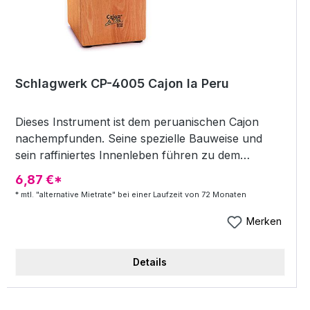
Schlagwerk CP-4005 Cajon la Peru
Dieses Instrument ist dem peruanischen Cajon
nachempfunden. Seine spezielle Bauweise und
sein raffiniertes Innenleben führen zu dem
unverwechselbaren Bass- und Snare-Sound, der
6,87 €*
an den Klang eines Schlagzeugs erinnert.
* mtl. "alternative Mietrate" bei einer Laufzeit von 72 Monaten
Highlights Schlagfläche Buchenholz Maße: 50 x 30
x 30 cm Sound: satter Bass, starke Crashtones
Merken
Details