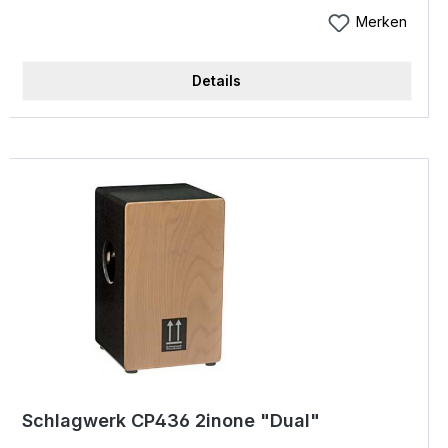
beliebtesten Rhythmus-instrumente. Die Cajon la
Merken
Peru setzt seit 1990 den Maßstab in Qualität und
Sound. Schlagwerk Cajon la Peru Cp 4019
Details
"cosmic" Highlights: Schlagfläche: Cosmic-burl-
furnier Korpus: 7 Lagen Gabun Abmessungen: ca.
30 x 30 x 50 cm Sound: punchiger Bass - sehr
präsente Höhen Highlights Modell Cosmic
Schlagfläche Cosmic Burl Funier Korpus: 7-Lagen
Gabun Abmessungen: 30 x 30 x 50 cm punchiger
Bass, sehr präsente Höhen - "die Wilde" mit der im
Cajonboden befindlichen Spannvorrichtung
können die Snare Saiten gestimmt werden
Schlagwerk CP436 2inone "Dual"