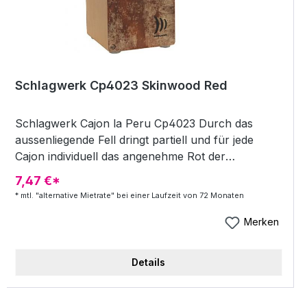
Schlagwerk Cp4023 Skinwood Red
Schlagwerk Cajon la Peru Cp4023 Durch das
aussenliegende Fell dringt partiell und für jede
Cajon individuell das angenehme Rot der
Holzmembran. Dieses Instrument muss erlebt
7,47 €*
werden - von und für Freunde besonderer
* mtl. "alternative Mietrate" bei einer Laufzeit von 72 Monaten
Instrumente gebaut. Schlagwerk Cajon la Peru
Cp4023 Highlights: Schlagfläche: Skinwood (mit
Merken
Ziegenfell) pat.pend. Korpus: 7 Lagen Erle ca. 30 x
30 x 50 cm Sound: Medium Dry Finish: Red
Details