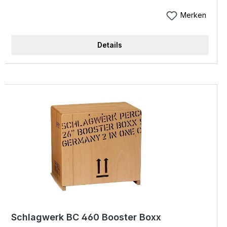
Wertigkeit ausstrahlt. Features: * eine Kombination
aus filigran ansprechendem Snaresound in
Merken
Verbindung mit druckvollem Bass * Boden und
Sitzbereich wurden optisch abgesetzt * Material:
Details
Korpus aus SPL * Größe: 30 x 30 x 50 cm
Schlagwerk BC 460 Booster Boxx