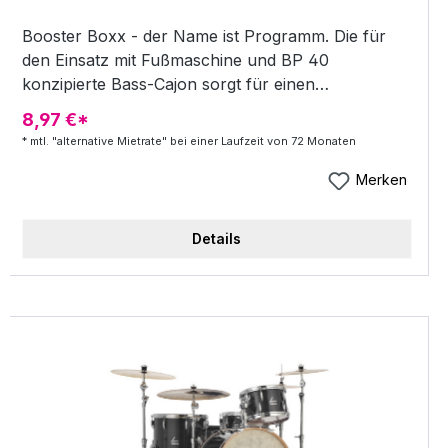
Booster Boxx - der Name ist Programm. Die für
den Einsatz mit Fußmaschine und BP 40
konzipierte Bass-Cajon sorgt für einen
verblüffenden Bassdrum-Sound auf der Bühne.
8,97 €*
Durch die integrierte Snaretraverse wird ein
* mtl. "alternative Mietrate" bei einer Laufzeit von 72 Monaten
absolut realistischer Klang (kontrolliert
mitvibrierender Snareteppich) erzeugt. Das
Merken
Frequenzspektrum liegt minimal über dem
normaler Bassdrums und bietet damit eine absolut
Details
druckvolle, interessante und durchsetzungsfähige
Alternative. Features: * Schlagfläche: Buche *
Korpus: 7 Lagen Gabun * Größe: ca. 50 x 30 x 48
cm * 2inOne-Technik mit 40 Spiralen