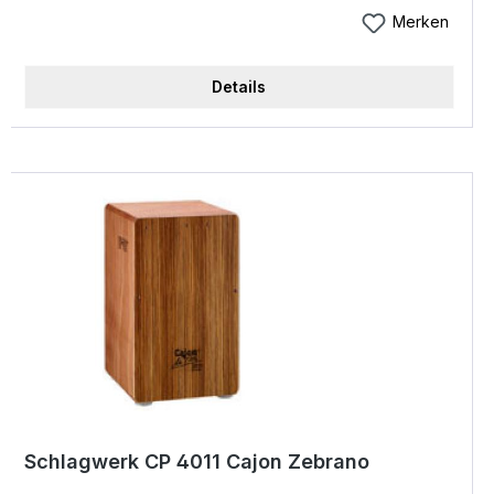
Bassanteil und substantiellen Mitten. Highlights:
Merken
Modell: Black Eyes Höhe: 50 cm Breite: 30 cm
Tiefe: 30 cm Sound: trockener Bass, substantielle
Details
Mitten Highlights Schlagfläche: Designfurnierte
Birkenholz Schlagfläche Korpus Erlenholz für
warmen Bass ausgewogene Obertöne und
percussive Mitten Die durchsetzungsstärkste Cajon
Höhe: 50 cm, Breite: 30 cm, Tiefe: 30 cm
Schlagwerk CP 4011 Cajon Zebrano