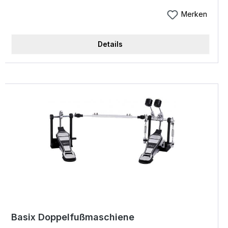
Standard nochmals angehoben! Die neue
doppelstrebige PowerPro Hardware wurde
Merken
komplett überarbeitet, neue Hi-Tension Böckchen
entwickelt und ein neues Bass Drum Pedal mit
Details
Kettenantrieb aus der PowerPro Serie entworfen.
Die Trommeln bestehen aus Mahagoni und
werden nach Pearls patentiertem
Heißdruckverfahren (HC/sms) kreuzverleimt und
geformt und erreichen somit die für Pearl
bekannte Kesselqualität. Das Export hat einen
warmen, vollen Ton mit großer Klarheit und
Durchsetzungskraft. Die Kessel sind mit einer
extrem strapazierfähigen, roadtauglichen Folie
bezogen. Es stehen sechs attraktive
Hochglanzfarben zur Auswahl. Die Tom Toms
sind ab sofort mit dem patentierten I.S.S.-
Tomhaltesystem ausgestattet. Doppelstrebige
Beckenständer (C 800W &amp; B 800W),
Basix Doppelfußmaschiene
Snareständer (S 800W) sowie die Hi-Hat Maschine