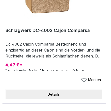
herausnehmbare 2inOne Snaretechnik ermöglicht
zahlreiche Variationen bis zu traditionellen
kubanischen Rhythmen Korpus: SPL Maße ca.: 30
x 30 x 50 cm
Schlagwerk DC-4002 Cajon Comparsa
Dc 4002 Cajon Comparsa Bestechend und
einzigartig an dieser Cajon sind die Vorder- und die
Rückseite, die jeweils als Schlagflächen dienen. Die
kompakten Außenmaße machen es zum perfekten
4,47 €*
Begleiter beim Jammen oder für die Session im
* mtl. "alternative Mietrate" bei einer Laufzeit von 72 Monaten
Park. Highlights: Korpus: Hemlock Abmessungen:
ca. 35 x 25 x 23 cm Vorderseite (hell): Quinto
Merken
Sound Rückseite (dunkel): kräftiger Bass für ein
besseres Handling sind drei Seiten mit einem
Details
Speziallack aufgeraut Highlights Vorderseite:Quinto
Sound (hoch) Rückseite:kräftiger Baß.