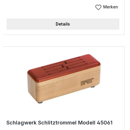
Fineline Snaretechnik - 12 "custom Winding Wire"-
drähte optimal positioniert auf Basis der
Merken
tausendfach bewährten la-peru-technik. Geschälte
bzw. geschnittene Edelhölzer werden für die
Details
Oberflächen der Schlagfläche handselektiert und
einzeln zusammengesetzt. Vollendet wird das
Ganze durch das mitgelieferte Echtleder-sitzkissen.
Schlagwerk Fineline Comfort Cajon Cp 604
Highlights: Schlagfläche: "mocca" - Dark
Makassar Korpus: Buche comfort (clm-verfahren)
Abmessungen: 30 x 30 x 50 cm Fineline
Snaretechnik mit individuellen Cw² Snare Wires
inkl. Sp60 Ledersitzkissen Highlights Fineline Serie
Modell "Mocca" Schlagfläche: "Mocca" - Dark
Makassar Geschälte bzw. geschnittene Edelhölzer
werden für die Oberflächen der Schlagfläche
handselektiert und einzeln zusammengesetzt,
dadurch erhält jedes Instrument ein eigenes
Schlagwerk Schlitztrommel Modell 45061
Gesicht Buchenholz Korpus mit weichen