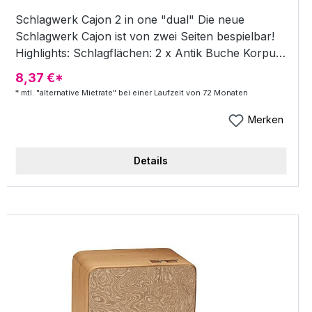
Schlagwerk Cajon 2 in one "dual" Die neue
Schlagwerk Cajon ist von zwei Seiten bespielbar!
Highlights: Schlagflächen: 2 x Antik Buche Korpus:
Spl Größe: ca. 30cm x 30cm x 50cm 2inone-
8,37 €*
technik mit 40 Spiralen Die neue multifunktionale
* mtl. "alternative Mietrate" bei einer Laufzeit von 72 Monaten
Cajon ermöglicht auf einer Schlagfläche offene
Snare- und Bass-sounds mit peruanischem Cajon-
Merken
charakter. Die zweite Spielfläche verzaubert mit
percussiven, congaähnlichen Spielmöglichkeiten.
Details
Die herausnehmbare 2inone Snaretechnik
ermöglicht zahlreiche Variationen bis zu
traditionellen, kubanischen Rhythmen. Highlights
Schlagflächen: 2x Antik Buche 2inOne-Technik mit
40 Spiralen multifunktionale Cajon ermöglicht auf
einer Schlagfläche offene Snare- und Bass-
Sounds mit peruanischem Cajon-Charakter. die
zweite Spielfläche verzaubert mit perkussiven,
congaähnlichen Spielmöglichkeiten