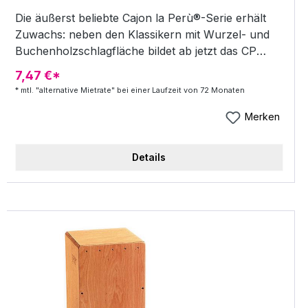
Die äußerst beliebte Cajon la Perù®-Serie erhält
Zuwachs: neben den Klassikern mit Wurzel- und
Buchenholzschlagfläche bildet ab jetzt das CP
4011 die goldene Mitte. Die besondere Zebrano-
7,47 €*
Schlagfläche verleiht diesem Instrument einen
* mtl. "alternative Mietrate" bei einer Laufzeit von 72 Monaten
warmen Bass und ausgewogene Obertöne. Das
Allrounder-Cajon! Highlights Schlagfläche: Wurzel-
Merken
und Buchenholz warmer Bass ausgewogene
Obertöne Die besondere Zebrano-Schlagfläche
Details
verleiht diesem Instrument einen warmen Bass und
ausgewogene Obertöne Das Allrounder-Cajon
Höhe: 50 cm, Breite: 30 cm, Tiefe: 30 cm