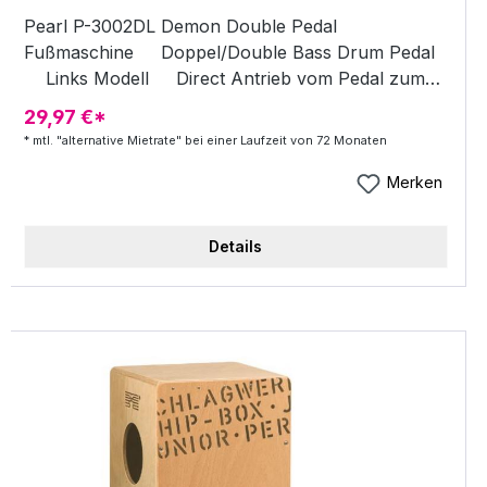
Pearl P-3002DL Demon Double Pedal
Fußmaschine Doppel/Double Bass Drum Pedal
Links Modell Direct Antrieb vom Pedal zum
Schlegel - Position einstellbar Ninja Kugellager -
29,97 €*
bestechen durch mikro polierte Stahl Kugeln mit
* mtl. "alternative Mietrate" bei einer Laufzeit von 72 Monaten
fast nicht vorhandener Reibung Duo Deck
Longboard - ermöglicht das schnelle Einstellen
Merken
von einem Long- in ein Shortboard Pedal Zero
Latency U-Joints Control Core Schlegel
Details
Lieferung inkl. Koffer