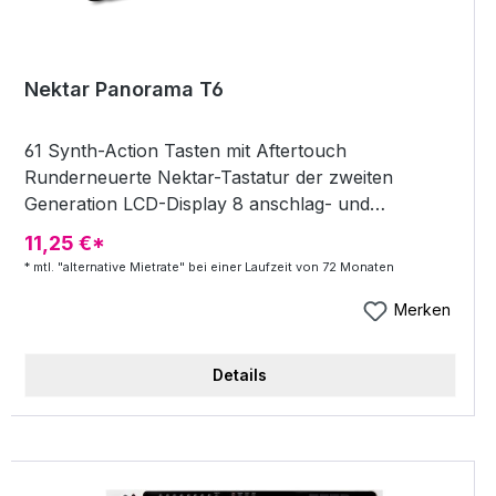
Nektar Panorama T6
61 Synth-Action Tasten mit Aftertouch
Runderneuerte Nektar-Tastatur der zweiten
Generation LCD-Display 8 anschlag- und
druckempfindliche Pads Bank-Taste für Zugriff auf
11,25 €*
weitere 8 Pads (insgesamt 16) 9 30mm Fader, 8
* mtl. "alternative Mietrate" bei einer Laufzeit von 72 Monaten
zuweisbare LED-Tasten und 8 Encoder Jeder
Regler ist voll programmierbar, um beliebige MIDI
Merken
CC-Befehle zur Verwendung mit Hardware- oder
Software-MIDI-Produkten zu senden Chord-
Details
Funktion: triggern von bis zu 6 Noten über eine
Taste oder ein Pad Hold-Funktion: hält gespielte
Noten bis zur Deaktivierung Note Repeat inkl.
Trigger Rate, Accent, Swing und gate