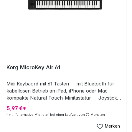
Korg MicroKey Air 61
Midi Keybaord mit 61 Tasten mit Bluetooth für
kabellosen Betrieb an iPad, iPhone oder Mac
kompakte Natural Touch-Minitastatur Joystick
Arpeggiator-Taster Sustain / TAP-Taster
5,97 €*
Octave Shift-Taster Sustain-Taster Anschluss
* mtl. "alternative Mietrate" bei einer Laufzeit von 72 Monaten
Stromversorgung: 2x AA-Batterie oder USB
Lieferumfang: Korg Software Bundle Code, USB
Merken