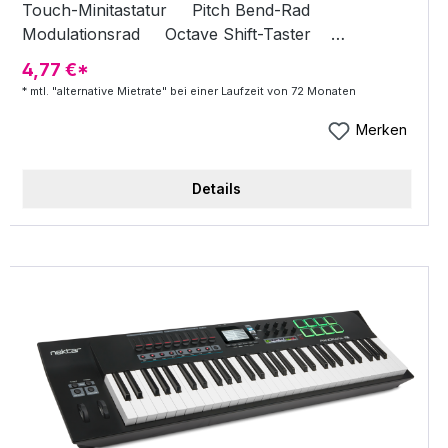
Touch-Minitastatur Pitch Bend-Rad
Modulationsrad Octave Shift-Taster
Stromversorgung: per USB Abmessungen (B x
4,77 €*
T x H): 565 x 139 x 54 mm Lieferumfang: Korg
* mtl. "alternative Mietrate" bei einer Laufzeit von 72 Monaten
Software Bundle, USB Kabel
Merken
Details