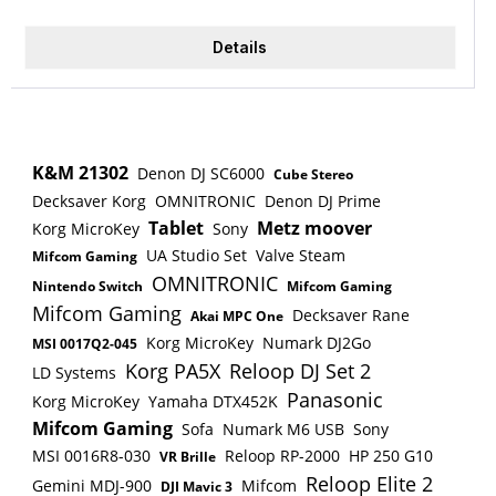
beleuchteten Performance-Pads, 9 großen
und 3 weitere, frei zuweisbare Aux-Eingänge für
Fadern, 9 Drehreglern, gleich 5 Expression
Pedale/Controller Perfekte Integration in Analog
Details
Control Eingängen, 4 CV Ausgängen, einer
Lab Soundauswahl, Presetbrowsing, Parts
smarten Kategorienfunktion und natürlich der
wechseln, automatische Zuweisung der
MIDI- sowie MIDI-USB-Konnektivität. Fester
Bedienelemente auf die spannendsten Parameter
Bestandteil des Gesamtpakets ist darüber hinaus
pro Sound verfügbar als Standalone oder
ein beeindruckendes Softwarebundle: Arturias
Plug-In (VST, VST3, AU, AAX) mehr als
K&M 21302
Denon DJ SC6000
Cube Stereo
virtuelles Piano Piano V2, die riesige Keyboard-
6500 TAE®-Presetsounds aus Arturias
Decksaver Korg
OMNITRONIC
Denon DJ Prime
Soundbibliothek Analog Lab 3 sowie eine Lizenz
preisgekrönter V Collection Kompatibel mit allen
Tablet
Metz moover
Korg MicroKey
Sony
für Ableton Live Lite. Produktmerkmale der
beliebten DAWs: Pro Tools, Logic Pro X, FL Studio,
UA Studio Set
Valve Steam
Mifcom Gaming
Software inklusive Arturia Analog Lab mit
Bitwig, Cubase, Ableton Live, Digital Performer,
OMNITRONIC
Nintendo Switch
Mifcom Gaming
6500 Synthsounds inklusive Ableton Live Lite
Studio One* Erhältlich in Schwarz und in Weiß
Mifcom Gaming
Decksaver Rane
Akai MPC One
inklusive Arturia Piano V Produktmerkmale
Korg MicroKey
Numark DJ2Go
MSI 0017Q2-045
der Hardware 61 anschlagdynamische Tasten
Korg PA5X
Reloop DJ Set 2
LD Systems
mit Aftertouch 16 Performance-Pads mit
Panasonic
Korg MicroKey
Yamaha DTX452K
farbiger Hintergrundbeleuchtung Control-
Mifcom Gaming
Sofa
Numark M6 USB
Sony
Bank mit 9 Fadern und 9 Drehreglern 4
MSI 0016R8-030
Reloop RP-2000
HP 250 G10
VR Brille
CV/Gate-Ausgänge (Pitch, Gate, 2x Modulation)
Reloop Elite 2
Gemini MDJ-900
Mifcom
zur Steuerung von Vintage- oder Modular-
DJI Mavic 3