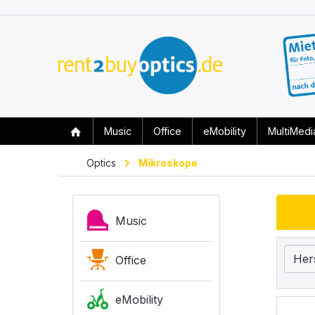
Music
Office
eMobility
MultiMedi
Optics
Mikroskope
Music
Her
Office
eMobility