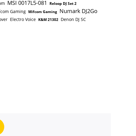
MSI 0017L5-081
om
Reloop DJ Set 2
Numark DJ2Go
fcom Gaming
Mifcom Gaming
over
Electro Voice
Denon DJ SC
K&M 21302