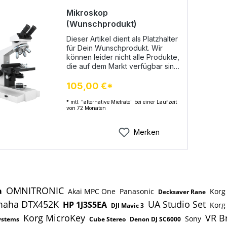
Mikroskop
(Wunschprodukt)
Dieser Artikel dient als Platzhalter
für Dein Wunschprodukt. Wir
können leider nicht alle Produkte,
die auf dem Markt verfügbar sind
in unserem Onlineshop abbilden.
Daher bieten wir Dir hier die
105,00 €*
Möglichkeit genau Dein
Wunschprodukt zu bestellen.So
* mtl. "alternative Mietrate" bei einer Laufzeit
von 72 Monaten
funktionierts: Du legst das
Wunschprodukt in den
Warenkorb und stellst eine
Merken
kostenlose und unverbindliche
Mietkaufanfrage. Daraufhin
schickst Du uns per Email einen
Link von einem Onlinehändler
Deiner Wahl mit Deinem
Wunschprodukt. Dies funktioniert
OMNITRONIC
a
Akai MPC One
Panasonic
Korg
Decksaver Rane
am besten, wenn Du auf die
aha DTX452K
UA Studio Set
Bestätigungsmail, die Du nach
HP 1J3S5EA
Korg
DJI Mavic 3
Deiner Bestellung erhältst,
Korg MicroKey
VR Br
Sony
ystems
Cube Stereo
Denon DJ SC6000
antwortest. Die angegebenen