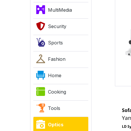
MultiMedia
Security
Sports
Fashion
Home
Cooking
Tools
Sof
Yam
Optics
LD S