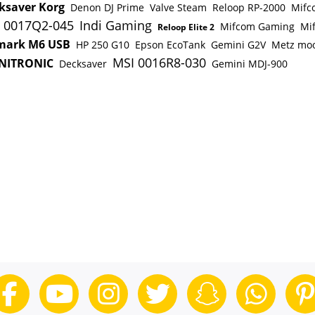
Kosten in diesem Artikel gelten
ksaver Korg
Denon DJ Prime
Valve Steam
Reloop RP-2000
Mifc
nur als Beispiel. Wenn Dein
 0017Q2-045
Indi Gaming
Mifcom Gaming
Mi
Reloop Elite 2
Wunschprodukt günstiger ist,
ark M6 USB
sinkt natürlich auch die finale
HP 250 G10
Epson EcoTank
Gemini G2V
Metz mo
alternative Mietkaufrate. Wir
MSI 0016R8-030
NITRONIC
Decksaver
Gemini MDJ-900
prüfen zeitnah, ob wir den Artikel
beschaffen können und erstellen
dann ein unverbindliches
Angebot für Dich mit der finalen
monatlichen alternativen
Mietkaufrate. Wenn Dir unser
Angebot zusagt, sendest Du den
Vertrag unterschrieben an uns
zurück. Sobald uns alle
Unterlagen vorliegen und die 1.
Rate bei uns eingegangen ist,
bestellen wir Dein
Wunschprodukt und senden es
Dir zu.