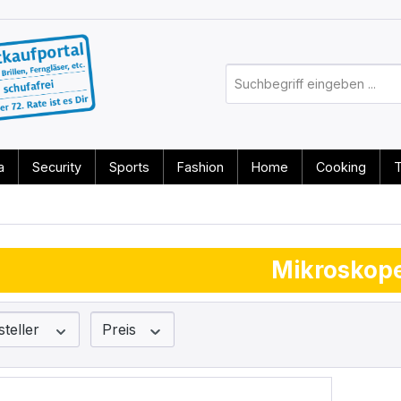
a
Security
Sports
Fashion
Home
Cooking
T
Mikroskop
steller
Preis