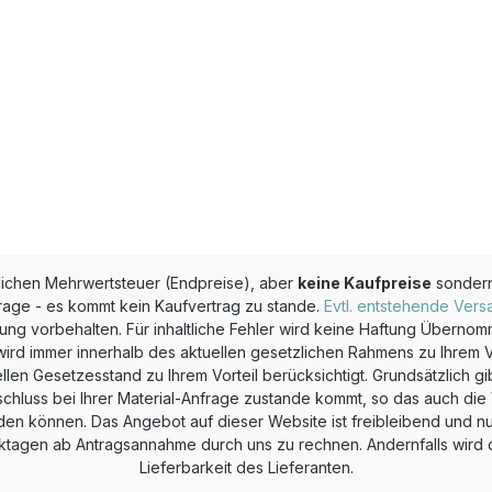
zlichen Mehrwertsteuer (Endpreise), aber
keine Kaufpreise
sonder
rage - es kommt kein Kaufvertrag zu stande.
Evtl. entstehende Vers
g vorbehalten. Für inhaltliche Fehler wird keine Haftung Überno
wird immer innerhalb des aktuellen gesetzlichen Rahmens zu Ihrem Vor
Gesetzesstand zu Ihrem Vorteil berücksichtigt. Grundsätzlich gibt
chluss bei Ihrer Material-Anfrage zustande kommt, so das auch die V
 können. Das Angebot auf dieser Website ist freibleibend und nur s
rktagen ab Antragsannahme durch uns zu rechnen. Andernfalls wird die
Lieferbarkeit des Lieferanten.