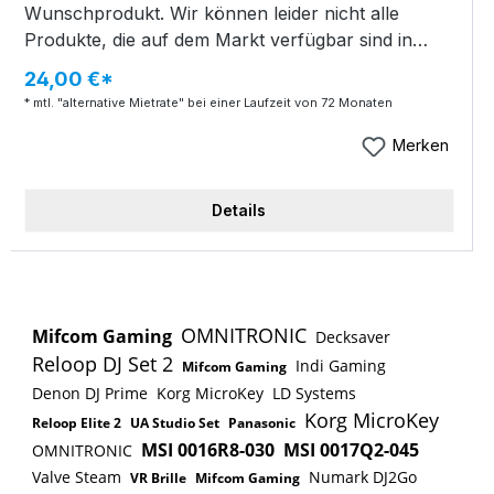
Wunschprodukt. Wir können leider nicht alle
Produkte, die auf dem Markt verfügbar sind in
unserem Onlineshop abbilden. Daher bieten wir Dir
24,00 €*
hier die Möglichkeit genau Dein Wunschprodukt zu
* mtl. "alternative Mietrate" bei einer Laufzeit von 72 Monaten
bestellen.So funktionierts: Du legst das
Wunschprodukt in den Warenkorb und stellst eine
Merken
kostenlose und unverbindliche Mietkaufanfrage.
Daraufhin schickst Du uns per Email einen Link
Details
von einem Onlinehändler Deiner Wahl mit Deinem
Wunschprodukt. Dies funktioniert am besten,
wenn Du auf die Bestätigungsmail, die Du nach
Deiner Bestellung erhältst, antwortest. Die
angegebenen Kosten in diesem Artikel gelten nur
OMNITRONIC
Mifcom Gaming
Decksaver
als Beispiel. Wenn Dein Wunschprodukt günstiger
Reloop DJ Set 2
Indi Gaming
Mifcom Gaming
ist, sinkt natürlich auch die finale alternative
Denon DJ Prime
Korg MicroKey
LD Systems
Mietkaufrate. Wir prüfen zeitnah, ob wir den
Korg MicroKey
Reloop Elite 2
UA Studio Set
Panasonic
Artikel beschaffen können und erstellen dann ein
MSI 0016R8-030
MSI 0017Q2-045
OMNITRONIC
unverbindliches Angebot für Dich mit der finalen
Valve Steam
Numark DJ2Go
VR Brille
Mifcom Gaming
monatlichen alternativen Mietkaufrate. Wenn Dir