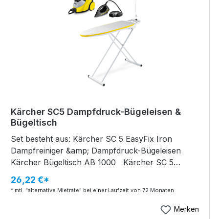
Kärcher SC5 Dampfdruck-Bügeleisen &
Bügeltisch
Set besteht aus: Kärcher SC 5 EasyFix Iron
Dampfreiniger &amp; Dampfdruck-Bügeleisen
Kärcher Bügeltisch AB 1000 Kärcher SC 5
EasyFix Iron Dampfreiniger &amp; Dampfdruck-
26,22 €*
Bügeleisen Technische Daten Prüfzertifikat*:
* mtl. "alternative Mietrate" bei einer Laufzeit von 72 Monaten
Beseitigt bis zu 99.999% der Coronaviren* und
99.9% Bakterien** Flächenleistung je Tankfüllung:
Merken