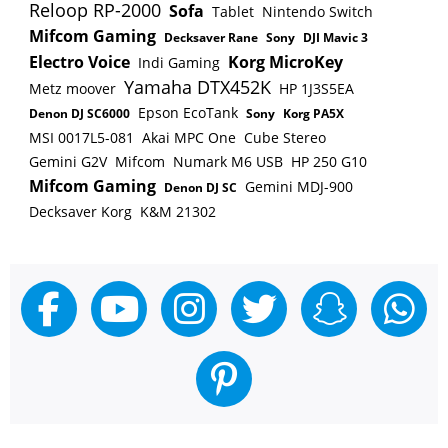
Reloop RP-2000
Sofa
Tablet
Nintendo Switch
unser Angebot zusagt, sendest Du den Vertrag
Mifcom Gaming
Decksaver Rane
Sony
DJI Mavic 3
unterschrieben an uns zurück. Sobald uns alle
Electro Voice
Korg MicroKey
Indi Gaming
Unterlagen vorliegen und die 1. Rate bei uns
Yamaha DTX452K
Metz moover
HP 1J3S5EA
eingegangen ist, bestellen wir Dein
Epson EcoTank
Denon DJ SC6000
Sony
Korg PA5X
Wunschprodukt und senden es Dir zu.
MSI 0017L5-081
Akai MPC One
Cube Stereo
Gemini G2V
Mifcom
Numark M6 USB
HP 250 G10
Mifcom Gaming
Gemini MDJ-900
Denon DJ SC
Decksaver Korg
K&M 21302