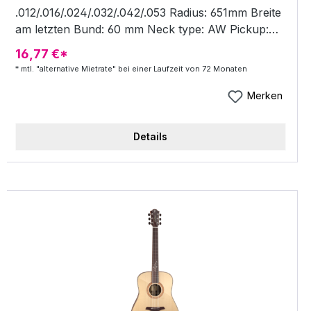
.012/.016/.024/.032/.042/.053 Radius: 651mm Breite
am letzten Bund: 60 mm Neck type: AW Pickup:
Ibanez AEQ-TP2 preamp w/Onboard tuner
16,77 €*
Factory tuning: 1E,2B,3G,4D,5A,6E Dicke am 12
* mtl. "alternative Mietrate" bei einer Laufzeit von 72 Monaten
Bund: 22mm Dicke am ersten Bund: 21mm
Stimmmeachaniken: Chrome Die-cast tuners
Merken
Saiten ab Werk: D'Addario® XTAPB1253 Bridge:
Katalox
Details