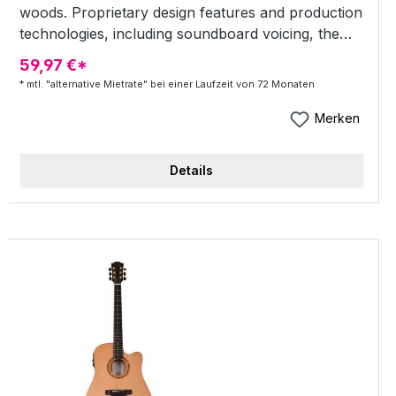
woods. Proprietary design features and production
technologies, including soundboard voicing, the
revolutionary Furch CNR System® neck joint, and
59,97 €*
Full-Pore High-Gloss Finish. Stylish appearance
* mtl. "alternative Mietrate" bei einer Laufzeit von 72 Monaten
featuring a rosette with double concentric rings
and green abalone inlays, artificial tortoise body
Merken
binding with a contrasting line, and white mother-
of-pearl oval Eclipse fingerboard position markers.
Details
Heavy-duty Hiscox hardshell case. Furch Yellow
CR guitars feature a soundboard from carefully
selected western red cedar and back and sides
from high-quality Indian rosewood. Abalone inlays
and discreet amber appointments combined with
premium tonewoods lend Furch Yellow CR
instruments an attractive classy look. Cedar
produces a warm and round timbre that translates
into a very balanced sound that is suitable for
versatile multipurpose instruments.