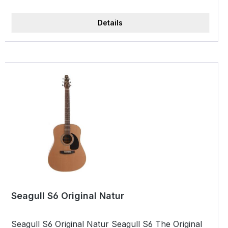
Sattelbreite 44 mm + Farbe: Natur, Nitrolack
seidenmatt Highlights massive Zederndecke Boden
Details
&amp; Zargen Wildkirsche Hals Silberblattahorn
Griffbrett Palisander Sattelbreite 44 mm Farbe:
Natur, Nitrolack seidenmatt
Seagull S6 Original Natur
Seagull S6 Original Natur Seagull S6 The Original