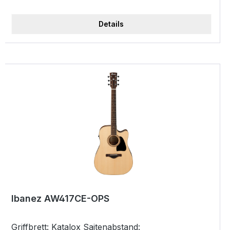
Fishman Presys Preamp,Onboard Tuner Pins:
Ibanez Advantage Bridge Pins Farbe: Vintage Burst
Details
High Gloss Saiten: D'Addario EXP Strings Inklusive:
Hardshell Case
Ibanez AW417CE-OPS
Griffbrett: Katalox Saitenabstand: