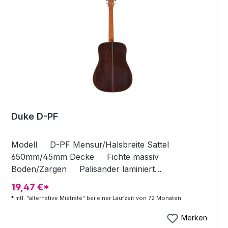
Duke D-PF
Modell D-PF Mensur/Halsbreite Sattel
650mm/45mm Decke Fichte massiv
Boden/Zargen Palisander laminiert
Hals/Griffbrett Cedro/Ebenholz Steg
19,47 €*
Ebenholz Stegsattel Shadow-Tusq Mechaniken
* mtl. "alternative Mietrate" bei einer Laufzeit von 72 Monaten
Kapsel, vernickelt Lackierung Hochglanz
Merken