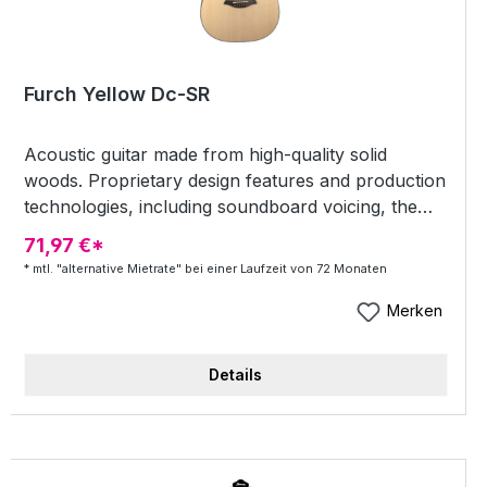
Furch Yellow Dc-SR
Acoustic guitar made from high-quality solid
woods. Proprietary design features and production
technologies, including soundboard voicing, the
revolutionary Furch CNR System® neck joint, and
71,97 €*
Full-Pore High-Gloss Finish. Stylish appearance
* mtl. "alternative Mietrate" bei einer Laufzeit von 72 Monaten
featuring a rosette with double concentric rings
and green abalone inlays, artificial tortoise body
Merken
binding with a contrasting line, and white mother-
of-pearl oval Eclipse fingerboard position markers.
Details
Heavy-duty Hiscox hardshell case. Furch Yellow
CR guitars feature a soundboard from carefully
selected western red cedar and back and sides
from high-quality Indian rosewood. Abalone inlays