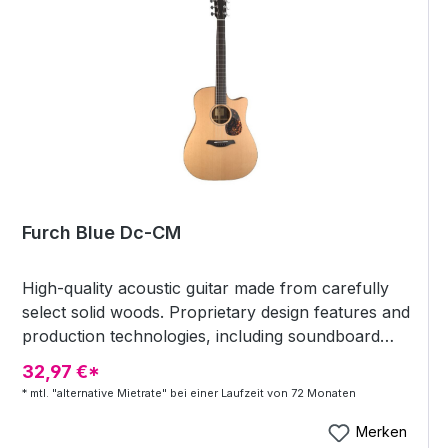
können sogar ganze Song-Playlists abgespielt
werden, wodurch die Gitarre zur Jukebox wird.
Das alle funktioniert ganz ohne externes
Equipment. Mit HyVibe-System: Integrierte
Effekte, Loop-Funktion und Speaker-Fähigkeiten 8
GB Speicherkapazität für eigene Aufnahmen
Bluetooth-Verbindung Klinkenein- und ausgänge
Kostenlose App für Handysteuerung Decke:
Engelmannfichte (massiv Korpus: Ovangkol
Cutaway Schmaler Hals
Furch Blue Dc-CM
High-quality acoustic guitar made from carefully
select solid woods. Proprietary design features and
production technologies, including soundboard
voicing, the revolutionary Furch CNR System®
32,97 €*
neck joint, and Open-Pore Finish. Refined warm
* mtl. "alternative Mietrate" bei einer Laufzeit von 72 Monaten
appearance featuring artificial tortoise pickguard
and body binding. Furch Blue CM guitars are our
Merken