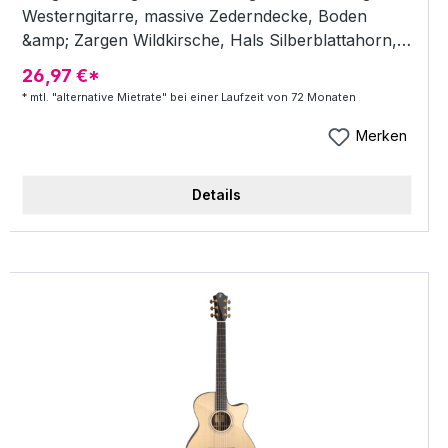
Westerngitarre, massive Zederndecke, Boden
&amp; Zargen Wildkirsche, Hals Silberblattahorn,
Griffbrett Palisander, Sattelbreite 46mm, Farbe
26,97 €*
Natur, Nitrolack seidenmatt - Westerngitarre +
* mtl. "alternative Mietrate" bei einer Laufzeit von 72 Monaten
massive Zederndecke + Boden &amp; Zargen
Wildkirsche + Hals Silberblattahorn + Griffbrett
Merken
Palisander + Sattelbreite: 46 mm + Nitrolack
seidenmatt + Farbe: Natur Highlights massive
Details
Zederndecke Boden &amp; Zargen Wildkirsche
Hals Silberblattahorn Griffbrett Palisander
Nitrolack seidenmatt Farbe: Natur