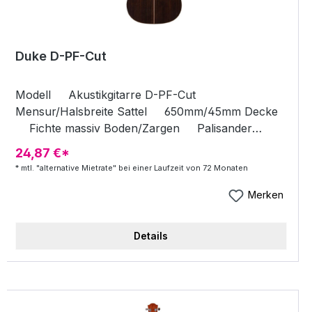
Duke D-PF-Cut
Modell Akustikgitarre D-PF-Cut
Mensur/Halsbreite Sattel 650mm/45mm Decke
Fichte massiv Boden/Zargen Palisander
laminiert Hals/Griffbrett Cedro/Ebenholz Steg
24,87 €*
Ebenholz Stegsattel Shadow-Tusq Mechaniken
* mtl. "alternative Mietrate" bei einer Laufzeit von 72 Monaten
Kapsel, vernickelt Lackierung Hochglanz mit
Shadow Nanoflex SH4020 Ac Pickup!
Merken
Details