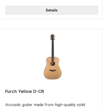
most affordable solid-wood instruments. The
soundboard is made from high-grade western red
Details
cedar, and the back and sides feature high-quality
African mahogany. Open-Pore Finish leaves wood
pores exposed, which preserves the natural
acoustic properties of tonewoods. The
combination of these high-quality solid tonewoods
produces a beautiful musical sound across the
entire tonal range with slightly pronounced lows.
Furch Yellow D-CR
Acoustic guitar made from high-quality solid