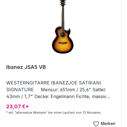
and discreet amber appointments combined with
premium tonewoods lend Furch Yellow CR
instruments an attractive classy look. Cedar
produces a warm and round timbre that translates
into a very balanced sound that is suitable for
versatile multipurpose instruments.
Ibanez JSA5 VB
WESTERNGITARRE IBANEZJOE SATRIANI
SIGNATURE Mensur: 651mm / 25,6" Sattel:
43mm / 1,7" Decke: Engelmann Fichte, massiv
Zargen &amp; Boden: Mahagoni Hals: Mahagoni
23,07 €*
Griffbrett: Palisander Inlay: Abalone Rosette:
* mtl. "alternative Mietrate" bei einer Laufzeit von 72 Monaten
Abalone Mechaniken: Chrome Grover®
Tonabnehmer: Fishman Sonicore Elektronik:
Merken