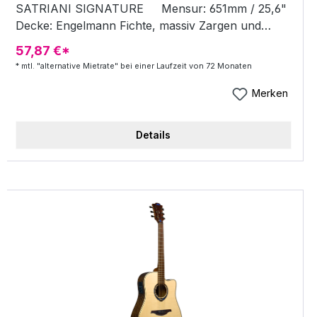
SATRIANI SIGNATURE Mensur: 651mm / 25,6"
Decke: Engelmann Fichte, massiv Zargen und
Boden: Palisander, massiv Hals: Mahagoni
57,87 €*
Griffbrett: Ebenholz Steg: Ebenholz Inlay: Abalone
* mtl. "alternative Mietrate" bei einer Laufzeit von 72 Monaten
Rosette: Abalone Sattel: Graph Tech® TUSQ XL®
Mechaniken: Chrome Grover® Tonabnehmer:
Merken
Fishman® Acoustic Matrix Elektronik: Fishman®
Aura® Pro preamp, mit Onboard Tuner &amp; Joe
Details
Satriani Original Preset Sound Pins: Ibanez
Advantage Bridge Pins Farbe: Vintage Burst Saiten:
D'Addario® EXP Inklusive: Ibanez Hardshell Case