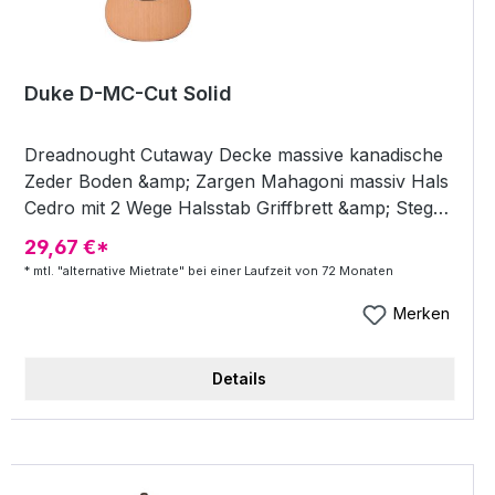
Duke D-MC-Cut Solid
Dreadnought Cutaway Decke massive kanadische
Zeder Boden &amp; Zargen Mahagoni massiv Hals
Cedro mit 2 Wege Halsstab Griffbrett &amp; Steg
Ebenholz Sattel Knochen Finish Natur hochglanz
29,67 €*
Mechanik geschlossen golden mit Ebenholzflügeln
* mtl. "alternative Mietrate" bei einer Laufzeit von 72 Monaten
Binding Mahagoni Elixier Nanoweb Mensur 650mm
Sattelbreite 45mm jedes Instrument wird von
Merken
Gitarrenbauern in Tübingen (Deutschland) vor
dem Versand baulich und klanglich optimiert
Details