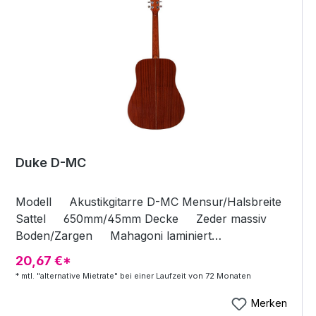
Duke D-MC
Modell Akustikgitarre D-MC Mensur/Halsbreite
Sattel 650mm/45mm Decke Zeder massiv
Boden/Zargen Mahagoni laminiert
Hals/Griffbrett Cedro/Ebenholz Steg
20,67 €*
Ebenholz Stegsattel Shadow-Tusq Mechaniken
* mtl. "alternative Mietrate" bei einer Laufzeit von 72 Monaten
Kapsel, vernickelt Lackierung Hochglanz
Merken