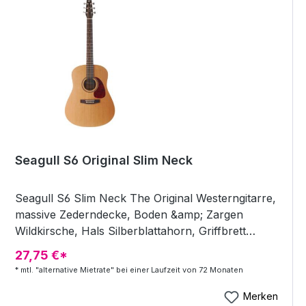
Seagull S6 Original Slim Neck
Seagull S6 Slim Neck The Original Westerngitarre,
massive Zederndecke, Boden &amp; Zargen
Wildkirsche, Hals Silberblattahorn, Griffbrett
Palisander, Sattelbreite 44mm, Farbe Natur,
27,75 €*
Nitrolack seidenmatt - Westerngitarre + massive
* mtl. "alternative Mietrate" bei einer Laufzeit von 72 Monaten
Zederndecke + Boden &amp; Zargen Wildkirsche +
Hals Silberblattahorn + Griffbrett Palisander +
Merken