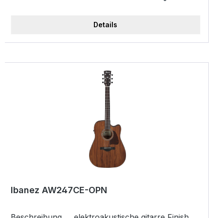
Regler 1 Volume, 1 Ton Ausgansgbuchse 1/4"
Bridge Ovangkol Bridge pins Ibanez
Details
Advantage String spacing(mm) 11 Sattelmaterial
kompensierter Knochen Machine Head
Chrome Die-cast tuners (18:1 gear ratio) Nut
Knochen Anzahl Bünde 20 Halstyp AW
Halsmaterial Nyatoh Hals-Korpus-Übergang
Dovetail Position Hals-Korpus-Übergang 14.
Bund Hals Finish Satin Polyurethan Mensur
(mm) 651 Hals Dicke(1. Bund, mm) 21 Hals
Dicke(7. Bund, mm) 22 Nut Breite(Zoll) 1.7
Nut Breite(mm) 43 Ende Breite(mm) 55
Griffbrett Ovangkol Griffbrett Radius (Zoll)
15.75 Griffbrett Radius (mm) 400 Inlay White
dot Korpusform Cutaway Dreadnought Decke
Material Massive Okume Seiten Material
Ibanez AW247CE-OPN
Massive Okume Boden Material Massive Okume
Korpus Tiefe 5 Korpus Breite 15.75 Korpus
Beschreibung elektroakustische gitarre Finish