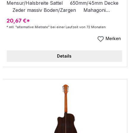
Mensur/Halsbreite Sattel 650mm/45mm Decke
Zeder massiv Boden/Zargen Mahagoni
laminiert Hals/Griffbrett Cedro/Ebenholz Steg
20,67 €*
Ebenholz Stegsattel Shadow-Tusq Mechaniken
* mtl. "alternative Mietrate" bei einer Laufzeit von 72 Monaten
Kapsel, vernickelt Lackierung Hochglanz mit
Shadow Nanoflex SH4020 Ac Pickup!
Merken
Details