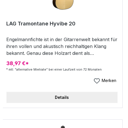
LAG Tramontane Hyvibe 20
Engelmannfichte ist in der Gitarrenwelt bekannt für
ihren vollen und akustisch reichhaltigen Klang
bekannt. Genau diese Holzart dient als
Massivholzdecke für die Tramontane HyVibe 20.
38,97 €*
Der Korpus aus Ovangkol sorgt für die nötige
* mtl. "alternative Mietrate" bei einer Laufzeit von 72 Monaten
Resonanz. Ein besonderes Merkmal dieser
Seriengitarre ist ihr integriertes HyVibe-System,
Merken
wodurch die Gitarre zum selbstständigen Amp
wird. Die smarte Technologie sorgt dafür dass die
Details
eingebauten Effekte, Loops, Recordings und EQ-
Tuner sowohl per App als auch über das LCD-
Display an der Gitarre gesteuert werden kann.
Über Bluetooth-Verbindung oder Klinkeneingang