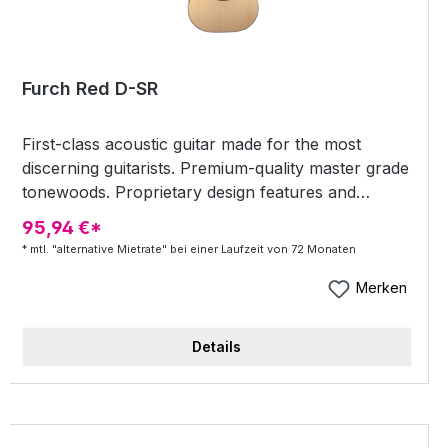
Furch Red D-SR
First-class acoustic guitar made for the most
discerning guitarists. Premium-quality master grade
tonewoods. Proprietary design features and
production technologies, including soundboard
95,94 €*
and backplate voicing, the revolutionary Furch
* mtl. "alternative Mietrate" bei einer Laufzeit von 72 Monaten
CNR System® neck joint, and Full-Pore High-Gloss
Finish. Luxury appearance featuring a distinctive
Merken
rosette with concentric rings, lavish body and
headstock binding with a contrasting line, and an
Details
Indian rosewood headstock overlay. Heavy-duty
Hiscox hardshell case. The Red Series is the top
line of our solid-wood guitars, where no expense
is spared in an effort to use the very finest