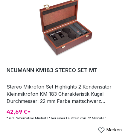
NEUMANN KM183 STEREO SET MT
Stereo Mikrofon Set Highlights 2 Kondensator
Kleinmikrofon KM 183 Charakteristik Kugel
Durchmesser: 22 mm Farbe mattschwarz
Frequenzbereich 20 - 20000 Hz Gewicht 80 g
42,69 €*
Impedanz 50 Ohm Länge: 107 mm Max SPL: 140
* mtl. "alternative Mietrate" bei einer Laufzeit von 72 Monaten
dB inkl. 2x WNS 100 Windschutz und 2x SG 21
Stativgelenk
Merken