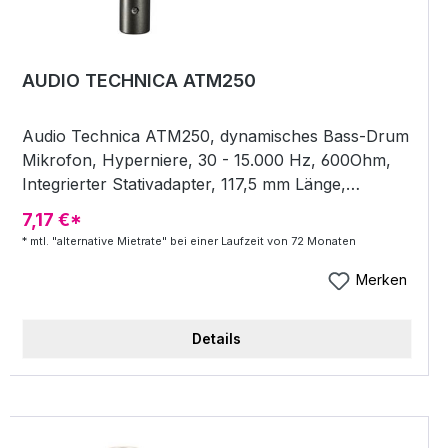
AUDIO TECHNICA ATM250
Audio Technica ATM250, dynamisches Bass-Drum
Mikrofon, Hyperniere, 30 - 15.000 Hz, 600Ohm,
Integrierter Stativadapter, 117,5 mm Länge,
Korbdurchmesser: 41mm, 390g, inkl. Etui, speziell
7,17 €*
für Bass-Drum und Bläser. 15 Jahre
* mtl. "alternative Mietrate" bei einer Laufzeit von 72 Monaten
Herstellergarantie! Infos unter www.audio-
technica.com/warranty - Dynamisches Bass-Drum
Merken
Mikrofon + Charakteristik Hyperniere +
Frequenzgang 30 - 15.000 Hz + Impedanz 600
Details
Ohm + Integrierter Stativadapter + 117,5
mm187500 Länge, Korbdurchmesser: 41 mm +
Gewicht 390 g + inkl. Etui, speziell für Bass-Drum
und Bläser + 15-jährige Herstellergarantie wenn