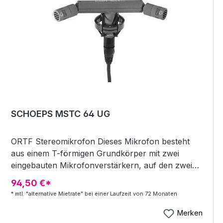
SCHOEPS MSTC 64 UG
ORTF Stereomikrofon Dieses Mikrofon besteht
aus einem T-förmigen Grundkörper mit zwei
eingebauten Mikrofonverstärkern, auf den zwei
Kapseln MK 4 der Colette-Serie geschraubt
94,50 €*
werden. Sie sind im Abstand von 170mm in einem
* mtl. "alternative Mietrate" bei einer Laufzeit von 72 Monaten
Winkel von 110 zueinander angeordnet (ORTF-
Prinzip) und führen zu einer kopfbezogenen
Merken