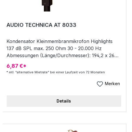
schaltbarer Lowcut 80 Hz
AUDIO TECHNICA AT 8033
Kondensator Kleinmembranmikrofon Highlights
137 dB SPL max. 250 Ohm 30 - 20.000 Hz
Abmessungen (Länge/Durchmesser): 194,2 x 26
mm Batteriespeisung mit 1,5 Volt AA oder
6,87 €*
Phantomspeisung inkl. AT8405a Stativadapter für
* mtl. "alternative Mietrate" bei einer Laufzeit von 72 Monaten
Stative mit 5/8 speziell für Instrumenten- und
Sprachabnahme
Merken
Details