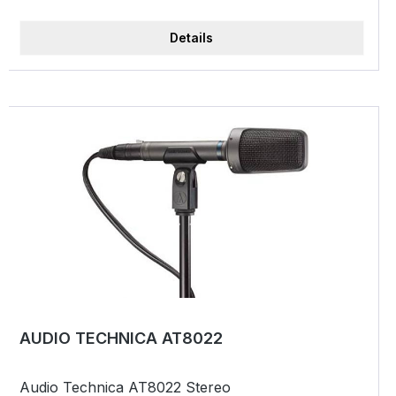
von vorn zu besprechende M3 verfügt über ein
robustes Metallgehäuse, geringes Eigenrauschen,
Details
dreistufig schaltbare Vordämpfung (0 dB/-10
dB/-20 dB), eine Batterie-Kontroll-LED sowie ein
zuschaltbares Hochpassfilter. Im Lieferumfang
befinden sich ein ABS-Formkoffer, ein Windschutz
und eine Stativklemme. Das M3 lässt sich mit einem
9-V-Block oder aber mit Phantomspeisung (24-48
V) betreiben. Highlights 130 dB SPL 200 Ohm
Ausgangsimpedanz 21 dBA Eigenrauschen
Durchmesser: 33 mm Frequenzgang: 40 - 20000
Hz Gewicht: 360 g Länge: 225 mm Niere elastisch
gelagerte 3/4 für 48V Phantom- oder
Batteriespeisung (9V-Block)
AUDIO TECHNICA AT8022
Audio Technica AT8022 Stereo