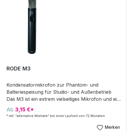
nur sehr wenig Platz. Merkmale Dynamisches
Kompakt-Mikrofon Konsistenter Frequenzgang für
individuelle Sounddesigns Sehr schnelle
Ansprache liefert präzisen Attack und vollen
Körper Kinderleichte Handhabung und flexible
Positionierung Brummkompensationsspule Extrem
robustes Metallgehäuse Instrumentenmikrofon,
dynamisch, Niere, 3/8"-Stativgewinde, 3polig XLR-
M, anthrazit, inklusive Tasche
RODE M3
Kondensatormikrofon zur Phantom- und
Batteriespeisung für Studio- und Außenbetrieb
Das M3 ist ein extrem vielseitiges Mikrofon und ein
echtes Arbeitspferd: einsetzbar im Studio, für
Ab
3,15 €*
Außenaufnahmen und überall dort, wo ein
* mtl. "alternative Mietrate" bei einer Laufzeit von 72 Monaten
rauscharmes Nierenkondensatormikrofon mit
weitem Übertragungsbereich benötigt wird. Das
Merken