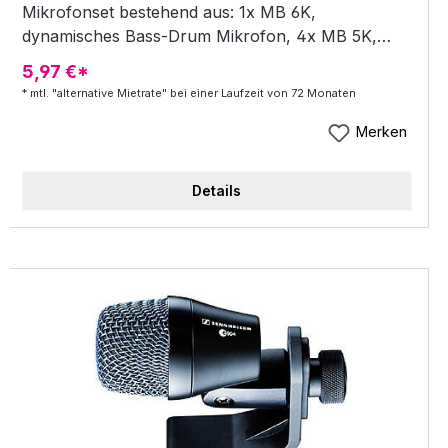
Mikrofonset bestehend aus: 1x MB 6K,
dynamisches Bass-Drum Mikrofon, 4x MB 5K,
dynamsiches Snare/Tom Mikrofon, Komplettset im
5,97 €*
Kunststoffkoffer inkl Mikrofonklemmen -
* mtl. "alternative Mietrate" bei einer Laufzeit von 72 Monaten
komplettes Drum-Mikrofonset bestehend aus: + 1x
MB 6K dynamisches Bass-Drum Mikrofon + 4x
Merken
MB 5K dynamsiches Snare/Tom Mikrofon +
Komplettset im Kunststoffkoffer + inkl
Details
MikrofonklemmenHighlights1x MB 6K dynamisches
Bass-Drum Mikrofon4x MB 5K dynamsiches
Snare/Tom MikrofonKomplettset im
Kunststoffkofferinkl Mikrofonklemmen