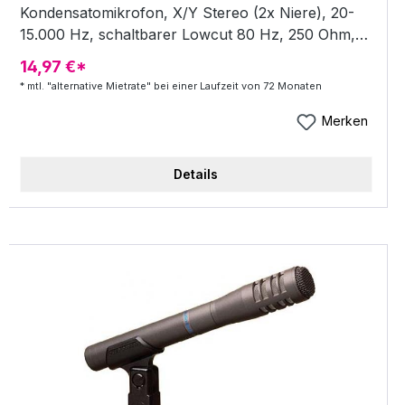
Kondensatomikrofon, X/Y Stereo (2x Niere), 20-
15.000 Hz, schaltbarer Lowcut 80 Hz, 250 Ohm,
128 db SPL , Batteriespeisung (1,5 V AA), 5-Pol
14,97 €*
XLR-Anschluss, inkl. Mikrofonhalterung mit
* mtl. "alternative Mietrate" bei einer Laufzeit von 72 Monaten
Pistolengriff, Blizschuhadapter, 2m Kabel 5 Pol
XLR female &gt; 2x 3 Pol XLR male und 1x 0,6m
Merken
Kabel 5 Pol XLR female &gt; 3,5mm Stereoklinke,
Tasche, Batterie und Windschutz - Stereo
Details
Kondensatomikrofon + X/Y Stereo (2x Niere) +
20-15.000 Hz + schaltbarer Lowcut 80 Hz + 250
Ohm + 128 db SPL + Batteriespeisung (1,5 V AA) +
5-Pol XLR-Anschluss + Im Lieferumfang enthalten
+ Mikrofonhalterung mit Pistolengriff +
Blizschuhadapter + 2m Kabel 5 Pol XLR female
&gt; 2x 3 Pol XLR male und 1x 0,6m Kabel 5 Pol
XLR female &gt; 3,5mm Stereoklinke + Tasche +
Batterie + Windschutz Highlights 128 db SPL 20-
15.000 Hz 250 Ohm 3-Pol XLR-Anschluss
Batteriespeisung (1,5 V AA) X/Y Stereo (2x Niere)