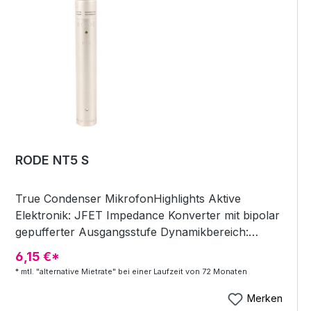
innerhalb von 30 Tagen bei audio-technica.com
registriert + inklusive 15 Jahre Hersteller Garantie
Highlights 117,5 mm Länge, Korbdurchmesser:
41mm Charakteristik Hyperniere Frequenzgang 30
- 15.000 Hz Gewicht 390g Impedanz 600Ohm
Integrierter Stativadapter inkl. Etui, speziell für
Bass-Drum und Bläser
RODE NT5 S
True Condenser MikrofonHighlights Aktive
Elektronik: JFET Impedance Konverter mit bipolar
gepufferter Ausgangsstufe Dynamikbereich:
&gt;128dB Empfindlichkeit: -38 Db bei 1v/Pa +-2dB
6,15 €*
Frequenzbereich: 20Hz bis 20kHz Gewicht:
* mtl. "alternative Mietrate" bei einer Laufzeit von 72 Monaten
Mikrofon 100g Maximaler Ausgang: +13,9dBu
Nierencharakteristik Phantomspeisung erforderlich
Merken