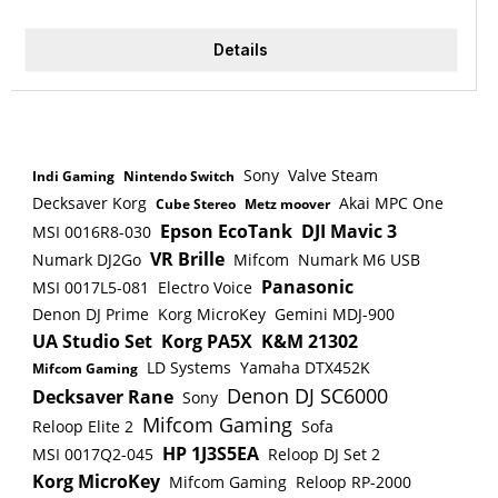
Details
Sony
Valve Steam
Indi Gaming
Nintendo Switch
Decksaver Korg
Akai MPC One
Cube Stereo
Metz moover
Epson EcoTank
DJI Mavic 3
MSI 0016R8-030
VR Brille
Numark DJ2Go
Mifcom
Numark M6 USB
Panasonic
MSI 0017L5-081
Electro Voice
Denon DJ Prime
Korg MicroKey
Gemini MDJ-900
UA Studio Set
Korg PA5X
K&M 21302
LD Systems
Yamaha DTX452K
Mifcom Gaming
Denon DJ SC6000
Decksaver Rane
Sony
Mifcom Gaming
Reloop Elite 2
Sofa
HP 1J3S5EA
MSI 0017Q2-045
Reloop DJ Set 2
Korg MicroKey
Mifcom Gaming
Reloop RP-2000