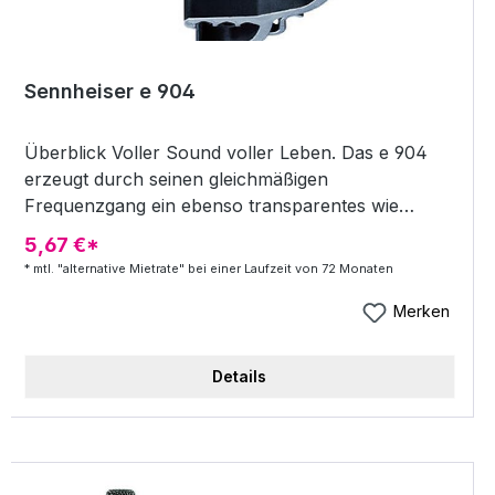
Sennheiser e 904
Überblick Voller Sound voller Leben. Das e 904
erzeugt durch seinen gleichmäßigen
Frequenzgang ein ebenso transparentes wie
harmonisches Klangbild, das sich ausgezeichnet
5,67 €*
formen lässt. In den Drum-Mix kann es wegen
* mtl. "alternative Mietrate" bei einer Laufzeit von 72 Monaten
seines präzisen Attacks und voluminösen Körpers
sauber eingebettet werden. Das Set erhält mit
Merken
diesem Mikrofon einen äußerst kraftvollen und
definierten Sound. Dem e 904 können dabei selbst
Details
harte, direkte Treffer nichts anhaben. Mit seiner
praktischen Klemme ist es kinderleicht an den Rims
von Snare und Tom-Toms zu befestigen. Hier
beansprucht es durch seine kompakte Form auch