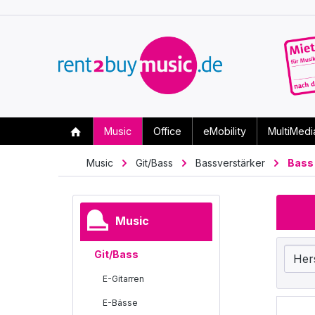
Music
Office
eMobility
MultiMedi
Music
Git/Bass
Bassverstärker
Bass
Music
Git/Bass
Her
E-Gitarren
E-Bässe