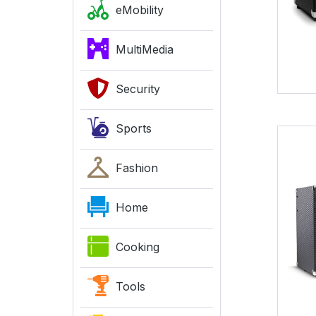
eMobility
MultiMedia
Security
Sports
Fashion
Home
Cooking
Tools