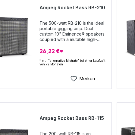
Ampeg Rocket Bass RB-210
The 500-watt RB-210 is the ideal
portable gigging amp. Dual
custom 10" Eminence® speakers
coupled with a mutable high-
frequency horn reproduce a
wide range of bass sounds, while
26,22 €*
classic Ampeg 3-band EQ, Ultra
Hi/Ultra Lo switches, and the new
* mtl. "alternative Mietrate" bei einer Laufzeit
von 72 Monaten
Super Grit Technology overdrive
circuit enable you to dial in your
ideal tone. An effects loop, an
Merken
auxiliary input, a headphone
output, an extension speaker
output, and an XLR direct output
for connecting to a P.A. or
recorder complete the package.
500 watts Dual 10" Custom
Eminence speakers + HF horn
Ampeg Rocket Bass RB-115
Ampeg Legacy preamp with 3-
band EQ Footswitchable SGT
overdrive Auxiliary input and
The 200-watt RB-115 is an