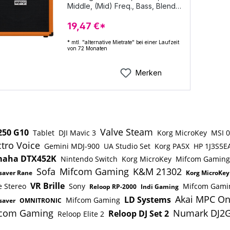
"(35,56 cm) Verstärker Breite:
Middle, (Mid) Freq., Bass, Blend,
16.5 "(41,91 cm) Verstärker Höhe:
Gain FX-Loop: ja DI-Out: nein
18.5 "(46.99 cm) Verstärker
Stimmgerät: ja Gehäuse: stabile
19,47 €*
Gewicht: 9,97 kg Speaker: One -
Holz Konstruktion mit Bass-Reflex
12 "Special Design Eminence
Port Besonderheit: Sound und EQ
* mtl. "alternative Mietrate" bei einer Laufzeit
Impedanz: 8 Ohm Fußschalter:
von 72 Monaten
in Anlehnung an OB1 und 4
Optional 1-fach Fußschalter:
Stroke Amps, Analoger
Wirtschaft (P / N 0994049000),
Signalweg, direkter und
Merken
Vintage (P / N 0994054000),
definierter Sound, Aux-Eingang
LED-(P / N 0994052000) Knöpfe:
für Ipod/MP3, etc.,
Elfenbein Soft Touch-Radio
Kopfhöreranschluss mit Cabsim
Knöpfe
Boxensimulation, Fußschaltbare
Blend-Funktion Abmessungen: (H
x B x T) 550 x 510 x 355 mm
Valve Steam
250 G10
Tablet
DJI Mavic 3
Korg MicroKey
MSI 
Gewicht: 24,25 kg Farbe: orange
ctro Voice
Gemini MDJ-900
UA Studio Set
Korg PA5X
HP 1J3S5E
aha DTX452K
Nintendo Switch
Korg MicroKey
Mifcom Gaming
Sofa
Mifcom Gaming
K&M 21302
saver Rane
Korg MicroKey
VR Brille
 Stereo
Sony
Mifcom Gami
Reloop RP-2000
Indi Gaming
Akai MPC O
LD Systems
Mifcom Gaming
saver
OMNITRONIC
com Gaming
Numark DJ2
Reloop DJ Set 2
Reloop Elite 2