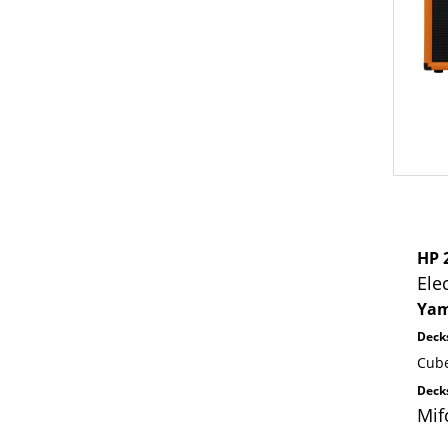
HP 
Ele
Yam
Deck
Cube
Deck
Mif