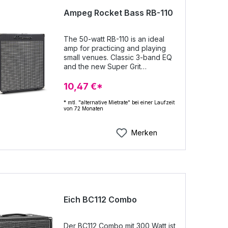
Ampeg Rocket Bass RB-110
The 50-watt RB-110 is an ideal
amp for practicing and playing
small venues. Classic 3-band EQ
and the new Super Grit
Technology overdrive make it
easy to dial in legendary Ampeg
10,47 €*
tone. Plus, an auxiliary input lets
you play along with external
* mtl. "alternative Mietrate" bei einer Laufzeit
von 72 Monaten
audio, while a headphone output
ensures youll be able to practice
whenever you like without
Merken
disturbing others. An XLR output
provides a professional
connection to a P.A. or recorder.
50-watt 1x10 combo Vintage
styling with modern features
Ampeg Legacy preamp Super
Grit Technology (SGT) overdrive
Eich BC112 Combo
0dB and -15dB inputs Auxiliary
input and headphone output XLR
direct output 22.5 lbs. (10.2 kg)
Der BC112 Combo mit 300 Watt ist