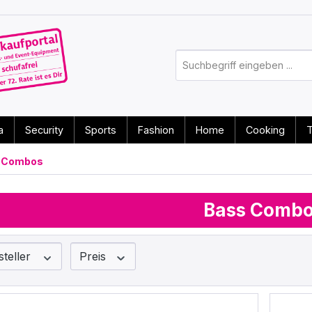
a
Security
Sports
Fashion
Home
Cooking
T
 Combos
Bass Comb
steller
Preis