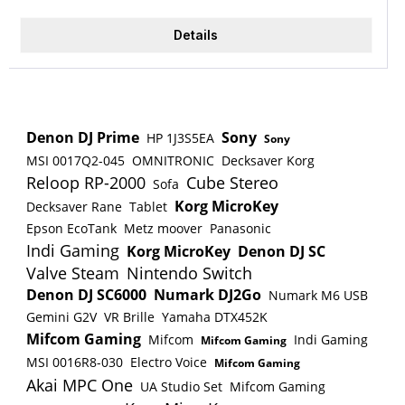
kostenlose und unverbindliche Mietkaufanfrage.
Daraufhin schickst Du uns per Email einen Link
Details
von einem Onlinehändler Deiner Wahl mit Deinem
Wunschprodukt. Dies funktioniert am besten,
wenn Du auf die Bestätigungsmail, die Du nach
Deiner Bestellung erhältst, antwortest. Die
angegebenen Kosten in diesem Artikel gelten nur
Denon DJ Prime
Sony
HP 1J3S5EA
Sony
als Beispiel. Wenn Dein Wunschprodukt günstiger
MSI 0017Q2-045
OMNITRONIC
Decksaver Korg
ist, sinkt natürlich auch die finale alternative
Reloop RP-2000
Cube Stereo
Sofa
Mietkaufrate. Wir prüfen zeitnah, ob wir den
Korg MicroKey
Decksaver Rane
Tablet
Artikel beschaffen können und erstellen dann ein
Epson EcoTank
Metz moover
Panasonic
unverbindliches Angebot für Dich mit der finalen
Indi Gaming
Korg MicroKey
Denon DJ SC
monatlichen alternativen Mietkaufrate. Wenn Dir
Valve Steam
Nintendo Switch
unser Angebot zusagt, sendest Du den Vertrag
Denon DJ SC6000
Numark DJ2Go
Numark M6 USB
unterschrieben an uns zurück. Sobald uns alle
Gemini G2V
VR Brille
Yamaha DTX452K
Unterlagen vorliegen und die 1. Rate bei uns
Mifcom Gaming
Mifcom
Indi Gaming
Mifcom Gaming
eingegangen ist, bestellen wir Dein
MSI 0016R8-030
Electro Voice
Mifcom Gaming
Wunschprodukt und senden es Dir zu.
Akai MPC One
UA Studio Set
Mifcom Gaming