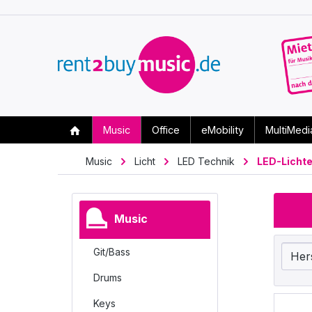
Music
Office
eMobility
MultiMedi
Music
Licht
LED Technik
LED-Lichte
Music
Git/Bass
Her
Drums
Keys