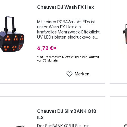
Chauvet DJ Wash FX Hex
Mit seinen RGBAW+UV-LEDs ist
unser Wash FX Hex ein
kraftvolles Mehrzweck-Effektlicht.
UV-LEDs bieten eindrucksvolle
Schwarzlichteffekte, Amber sorgt
für natürlich und brilliant
6,72 €*
aussehende Farbkombinationen.
Ob als Lauflicht, Blinder oder
* mtl. "alternative Mietrate" bei einer Laufzeit
von 72 Monaten
Wash-Light: 6 Kontrollzonen
erlauben dem Wash FX Hex
sowohl als statisches Licht als
Merken
auch als Effekteinheit zu agieren.
Mit dem erweiterten
Master/Slave-Modus lassen sich
die Effekte ganz einfach
zwischen zwei Geräten spiegeln.
Als Steuerungsoptionen dienen
ein Stand-Alone-Modus, DMX
Chauvet DJ SlimBANK Q18
und kabellos über die optional
ILS
erhältliche IRC-6-Fernbedienung.
Power-Linking erspart Zeit beim
Der SlimBANK Q18 ILS ist ein