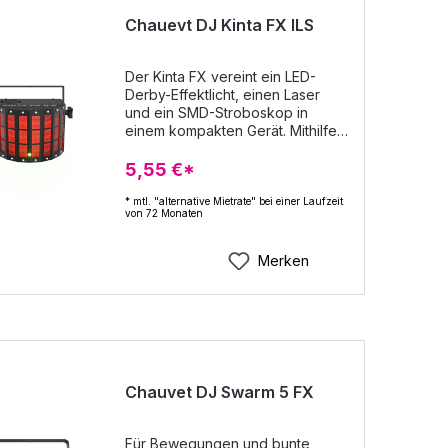
Chauevt DJ Kinta FX ILS
Der Kinta FX vereint ein LED-
Derby-Effektlicht, einen Laser
und ein SMD-Stroboskop in
einem kompakten Gerät. Mithilfe
dieser Effekte lassen sich eine
Vielzahl an aufregenden Looks
5,55 €*
erzielen. Mehrfarbige Derby-
Beams, dynamische Stroboskope
* mtl. "alternative Mietrate" bei einer Laufzeit
von 72 Monaten
und Lauflichter sowie hunderte
messerscharfer Laserstrahlen in
Rot und Grün bieten unbegrenzte
Merken
Möglichkeiten. Das vielseitige
Gerät lässt sich ganz einfach per
DMX oder Master/Slave, über die
optionale IRC-6-Fernbedienung
oder das digitale Display steuern.
Mehrere Geräte können
gekoppelt werden, um Zeit fürs
Chauvet DJ Swarm 5 FX
Kabelverlegen und
Verlängerungskabeln zu sparen.
Passt in die CHS-30-VIP-
Für Bewegungen und bunte