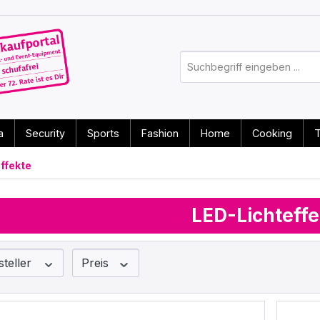
a
Security
Sports
Fashion
Home
Cooking
T
ffekte
LED-Lichteffe
steller
Preis