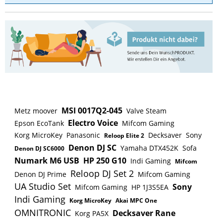
MSI 0017Q2-045
Metz moover
Valve Steam
Electro Voice
Epson EcoTank
Mifcom Gaming
Korg MicroKey
Panasonic
Decksaver
Sony
Reloop Elite 2
Denon DJ SC
Yamaha DTX452K
Sofa
Denon DJ SC6000
Numark M6 USB
HP 250 G10
Indi Gaming
Mifcom
Reloop DJ Set 2
Denon DJ Prime
Mifcom Gaming
UA Studio Set
Sony
Mifcom Gaming
HP 1J3S5EA
Indi Gaming
Korg MicroKey
Akai MPC One
OMNITRONIC
Decksaver Rane
Korg PA5X