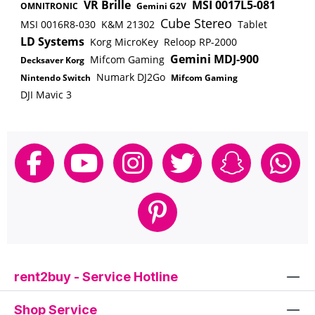
VR Brille
MSI 0017L5-081
OMNITRONIC
Gemini G2V
Cube Stereo
MSI 0016R8-030
K&M 21302
Tablet
LD Systems
Korg MicroKey
Reloop RP-2000
Gemini MDJ-900
Mifcom Gaming
Decksaver Korg
Numark DJ2Go
Nintendo Switch
Mifcom Gaming
DJI Mavic 3
rent2buy - Service Hotline
Shop Service