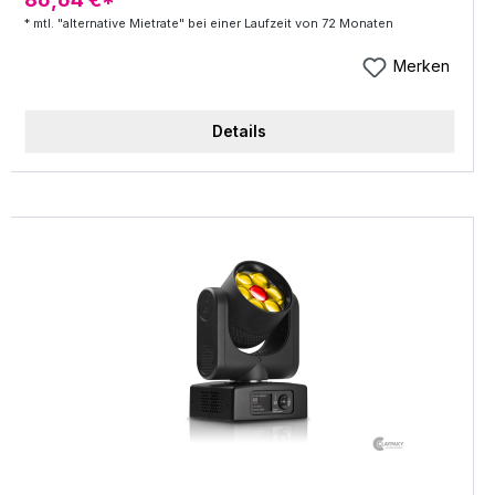
problemlos in einem PKW transportiert werden. Er
* mtl. "alternative Mietrate" bei einer Laufzeit von 72 Monaten
hat eine Schaumleistung von 120.000 Liter pro
Minute (theoretischer Schäumungs-wert). Der
Merken
MBN F-300 kann über die vorhandenen drei
Flugpunkte hängend eingesetzt werden.
Details
Lieferumfang: MBN F-300 Schaumgenerator
Pumpe mit Regulierungsmöglichkeit 2 m Schlauch
(zwischen Tank und Pumpe) 10 m Schlauch
(zwischen Pumpe und Schaumgenerator) Das
Gerät wird komplett anschlussfertig geliefert. Zum
Betrieb wird zusätzlich ein Tank und das
Schaumfluid benötigt. Technische Daten: Gewicht
Generator: 25kg Abmessungen Generator +
Kanone (B x H x T): 400mm x 400mm x 570mm
Schaummenge: 120.000 Liter pro Minute
Leistungsaufnahme Generator + Kanone: 750 VA
Gewicht Pumpe: 10kg Abmessungen Pumpe (B x
H x T): 340mm x 320mm x 180mm
Wasserverbrauch: 10 - 55 l/min