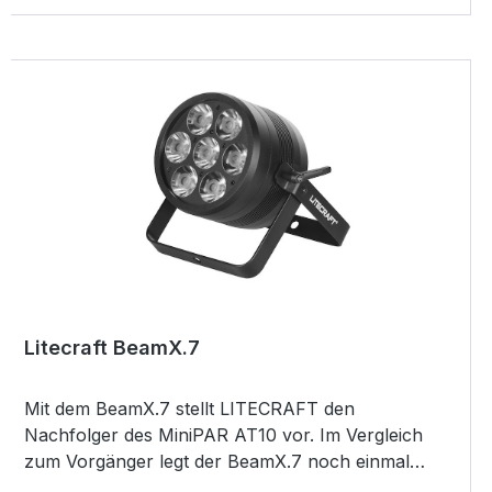
Submaster oder Chaser) 4 frei programmierbare
UDK-Tasten Automatische Paletten-, Effekt-,
Gruppenund Makro-Funktionen Tracking Optionen
Fader-Erweiterung ZerOS Wing via USB
Unterstützung von Smartphones und Tablet-PCs
als externe Touchscreens oder Fernbedienungen
Backup-Havarie-System und Support
verschiedener DMX-Visualisierungen via Ethernet
Lite­craft BeamX.7
Mit dem BeamX.7 stellt LITECRAFT den
Nachfolger des MiniPAR AT10 vor. Im Vergleich
zum Vorgänger legt der BeamX.7 noch einmal
deutlich an Leistung und professionellen Features