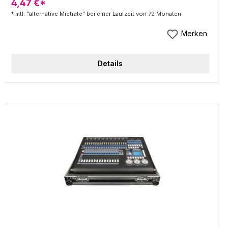
4,47 €*
Abstrahlwinkel von 4,5°, 10° oder 25°ermöglichen.
* mtl. "alternative Mietrate" bei einer Laufzeit von 72 Monaten
Er ist in schwarz oder weiß erhältlich und mit einer
leistungsstarken 15 W Quad-LED für lebendige
Merken
RGBW-Farbmischungen ausgestattet. Er verfügt
über Farbtemperatur-Korrektur und 16-Bit-
Details
Technik, die für hochauflösende Farben und ein
optimiertes Dimmen sorgt. Mit seinem flackerfreien
Betrieb durch die 3.600 Hz Wiederholrate ist der
Q-Spot ideal beim Film- und Fernseh-Einsatz und
die effektive Konvektionskühlung sorgt zudem für
einen geräuschlosen Betrieb. Der Q-Spot 15 wird
mit einer handlichen Infrarot-Fernbedienung
geliefert und bietet 5 DMX-Steuermodi,
Klangsteuerung und den Einsatz als Master, Slave
oder Standalone. Weitere Features sind die 20 Hz
schnelle Stroboskop-Funktion, 4 optimierte
Dimmerkurven und das helle Display mit 4
Knöpfen zur leichten Konfiguration. Das