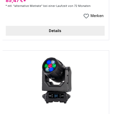
85,47 €*
QUAD RGBW LEDs von jeweils 20W. Er verfügt
* mtl. "alternative Mietrate" bei einer Laufzeit von 72 Monaten
über eine 11-Zonen-LED-Steuerung, eine
gleichmäßige 16-Bit-Dimmung von 0 bis 100 %,
Merken
verriegelbare Power Twist-Eingänge/Ausgänge für
eine Serienschaltung mehrerer Geräte und 3- und
Details
5-polige DMX-Anschlüsse sowie einen USB-
Anschluss zur Aktualisierung der Firmware im
Bedarfsfall. Dieses Gerät eignet sich ideal für
Bühnen, Theater, Kirchen, Nachtclubs,
Konzertveranstaltungen und
Veranstaltungsproduktionen. Leuchtquelle: 37 x
20-Watt RGBW-LEDs (4-in-1, rot, grün, blau und
weiß) von Osram LED mit durchschnittlich 20.000
Betriebsstunden LUX bei 5 m Abstand: 15.000 Lux
bei 10 Grad; 1.100 Lux bei 60 Grad Effekte: 11-
Zonen-LED-Steuerung mit Farbmakros variabler
Stroboskop- und Pulse-Effekt Anschlüsse:
Seetronic Stromverriegelungs-Ein-/Ausgänge für
eine Serienschaltung mehrerer Geräte 3- und 5-