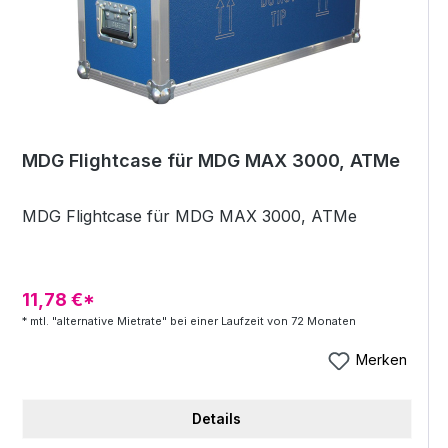
eindrucksvolle Mid-Air Effekte erzeugen. Extrem
leichtes und kompaktes Moving Light (6,5kg,
34cm) Mittlere LED einzeln ansteuerbar Eng
abstrahlender Beam aus sehr kräftigen, parallelen
Einzel-Beams 4° bis 55° Zoom Gleichmäßige
Ausleuchtung Variable Farbtemperatur für Weiß
und alle weiteren Farben
MDG Flightcase für MDG MAX 3000, ATMe
MDG Flightcase für MDG MAX 3000, ATMe
11,78 €*
* mtl. "alternative Mietrate" bei einer Laufzeit von 72 Monaten
Merken
Details