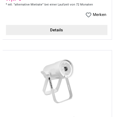
umfasst 108 Luxeon Hochleistungs-LEDs, die in
* mtl. "alternative Mietrate" bei einer Laufzeit von 72 Monaten
außergewöhnlich engem Abstand zueinander
platziert wurden und dadurch ein gleichmäßiges
Merken
Farbmischverhalten ermöglichen. Mit der Auswahl
und Anzahl der eingesetzten LEDs wird die
Details
Darstellung des maximalen Farbraums ermöglicht.
Der JBLED A7 profitiert dabei von neuen
Herstellungstechniken bei blauen und grünen
LEDs.Im Vergleich zum Vorgänger erhöhte sich die
Lichtausbeute um 40% bei blau und um nahezu
100% bei grün. Durch diese Entwicklung ist der
JBLED A7 nicht nur das hellste Gerät in seiner
Klasse, die Lichtausbeute bei weiß (gemischt aus
rot, grün und blau) hat sich sogar
verdoppelt.Einen großen Erfolg erzielte JB-lighting
bei der Weiterentwicklung des optischen Systems.
Da die derzeit auf dem Markt erhältlichen Optiken
nicht zur Entwicklung eines Zoomsystems
brauchbar sind, wurde ein neuartiges,