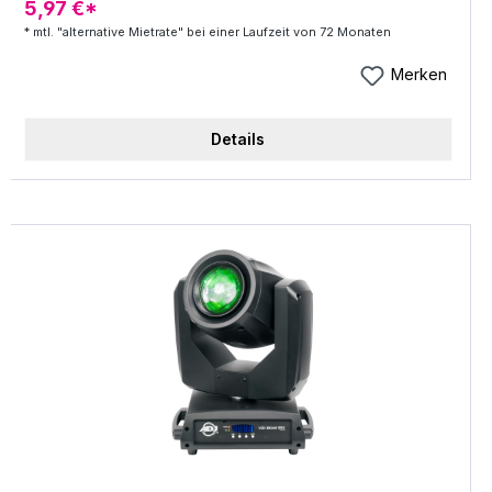
5,97 €*
zu. Mit seinem weiterentwickelten optischen
* mtl. "alternative Mietrate" bei einer Laufzeit von 72 Monaten
System erreicht der BeamX.7 einen deutlich
gesteigerten Output trotz verringerter
Merken
Stromaufnahme. Die Charakteristik des Beams ist
definierter, was die klassischen
Details
Einsatzmöglichkeiten als Truss-Toner um
Beamwork-Effekte erweitert. Wie bei allen neuen
LITECRAFT Produkten wurden Gehäuse und
Mechanik optimiert. Das Gerät verfügt über einen
neuen Y-Bügel, der sich in jeder Position optimal
verriegeln lässt. Das hochwertige, aus Aluminum
gefräste Gehäuse ist formschön, robust und
thermisch optimiert, so dass das Gerät ohne aktive
Lüftung auskommt. So sind auch Einsätze an
besonders geräuschsensiblen Orten möglich. Der
BeamX.7 verfügt über XLR 5 pol sowie powerCON
Steckverbinder jeweils als Ein- und Ausgang. Damit
lässt er sich einfach durchschleifen und dezent