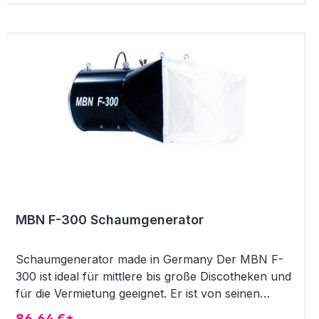
Sunlite Suite 2 Software im Economy-Modus
ausgeliefert und bietet 512 DMX OUT und 512 DMX
IN-Kanäle. Es ist das ideale Produkt für
Anwendungen, bei denen ein DMX-Universum
ausreicht (Clubs, DJs, Bars ...). In Verbindung mit
einer MIDI-Konsole ist die Software sehr
leistungsstark und bietet alles, was Sie für die
Lichtsteuerung benötigen. DMX-Kanäle 512(IN)
512(OUT)
MBN F-300 Schaumgenerator
Schaumgenerator made in Germany Der MBN F-
300 ist ideal für mittlere bis große Discotheken und
für die Vermietung geeignet. Er ist von seinen
Transportmaßen sehr kompakt und kann
86,64 €*