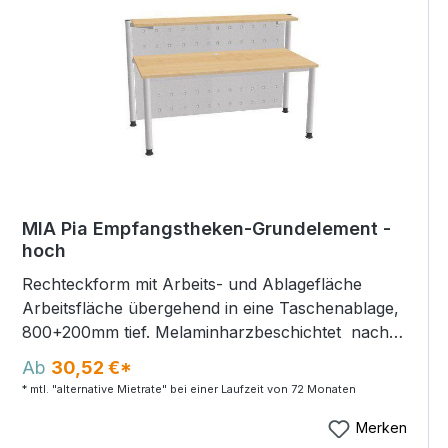
MIA Pia Empfangstheken-Grundelement -
hoch
Rechteckform mit Arbeits- und Ablagefläche
Arbeitsfläche übergehend in eine Taschenablage,
800+200mm tief. Melaminharzbeschichtet nach
DIN 68765 E1. ABS-Frontkanten 2mm gerundet.
Ab
30,52 €*
4xRundrohrfüße Ø60mm und Stahlrohr-
* mtl. "alternative Mietrate" bei einer Laufzeit von 72 Monaten
Rahmengestell silber. Füße für komfortable
Beinfreiheit im Ansitzbereich zurücksetzbar.
Merken