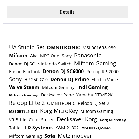
Geschwungene Sichtblenden mit Rechtecklochung
in silber. Lichte Höhe zwischen Tischfläche und
Details
Ablageplatte = 335mm Lichte Tiefe von der
Ablageplatte zur Sichtblende = 300mm 1x
Kabeldurchlassdose mittig Modulbauweise,
Lieferung erfolgt zerlegt. Ausführung: Tisch
Höhe (mm): 720 +/- 40mm Höheneinstellung.
UA Studio Set
OMNITRONIC
MSI 0016R8-030
Tisch Tiefe (mm): 800 + 200mm Tisch Breite
Panasonic
Mifcom
Akai MPC One
Sony
(mm): 1600 Gesamt-Höhe (mm): 1080 +/- 40mm
Mifcom Gaming
Denon DJ SC
Nintendo Switch
Höheneinstellung. Gesamt-Tiefe (mm): 1000
Denon DJ SC6000
Epson EcoTank
Reloop RP-2000
Gesamt-Breite(mm): 1600 + 2x 60mm(Füße) Platte
Sony
Denon DJ Prime
HP 250 G10
Electro Voice
wahlweise: Ahorn oder Lichtgrau Gestell silber
Valve Steam
Indi Gaming
Mifcom Gaming
Decksaver Rane
Yamaha DTX452K
Mifcom Gaming
Reloop Elite 2
OMNITRONIC
Reloop DJ Set 2
Korg MicroKey
Mifcom Gaming
MSI 0017L5-081
Decksaver Korg
VR Brille
Cube Stereo
Korg MicroKey
LD Systems
Tablet
K&M 21302
MSI 0017Q2-045
Metz moover
Sofa
Mifcom Gaming