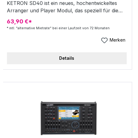
KETRON SD40 ist ein neues, hochentwickeltes
Arranger und Player Modul, das speziell für die
Verwendung mit Master Keyboards, Digital Pianos
63,90 €*
und MIDI Accordions entwickelt wurde. Als
* mtl. "alternative Mietrate" bei einer Laufzeit von 72 Monaten
Expander-Version des äußerst erfolgreichen
KETRON SD7 bietet das SD40 die gleichen
Merken
musikalischen und technischen Funktionen des
Keyboards, mit einer neuen professionellen
Details
SoundGeneration, einer enormen Audio Drum
Library, Styles der besten KETRON-Tradition
zusammen mit Style Modeling, einem besonders
vielseitigen Player und modernen multimedialen
Möglichkeiten. Dank seiner äußerst kompakten
Bauweise ist das SD40 ideal für den weltweit
reisenden Profispieler. STYLES Das SD40 verfügt
über einen innovativen, professionellen Arranger
Bereich mit 260 Styles und einer beeindruckenden
Library mit mehr als 300 Latin Percussion Grooves
und 200 Audio Drums, die alle perfekt mit der