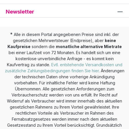
Digitalsynthesizer, Eurorack-Modular-Systeme
Bedienfeld und Seitenteilen aus Holz 128
oder Software-Instrumente Drei Melodiespuren mit
Programme (inklusive Rhythmus-Pattern, 64 ab
Newsletter
8-facher Polyphonie und 16 Pattern à 64 Steps
Werk), 128 Drum Kits (64 ab Werk) 3 Effekt-
Drum-Spur mit 16 monophonen Sub-Spuren 64-
Blöcke (gleichzeitig nutzbar): Reverb, Delay,
Tasten-Matrix mit beleuchteten Tastern CV
Master (Möglichkeit zum Einladen von Custom
*
Ausgänge für PITCH, GATE und MODULATION
Alle in diesem Portal angegebenen Preise sind inkl. der
Effekten) Anschlüsse: Kopfhörer, OUTPUT
gesetzlichen Mehrwertsteuer (Endpreise), aber
keine
pro Melodie-Spur 8 TRIGGER Einzelausgänge für
(L/MONO, R, AUDIO OUT 1-4), SYNC IN/OUT,
Kaufpreise
sondern die
monatliche alternative Mietrate
die Drum-Spur MIDI (1 x IN / 2 x OUT) und USB-
AUDIO IN, MIDI IN/OUT, USB A (to device nur für
bei einer Laufzeit von 72 Monaten. Es handelt sich um eine
MIDI Analog SYNC IN &amp; OUT Gestochen
MIDI-Controller), USB B (to host)
kostenlose unverbindliche Anfrage - es kommt kein
scharfes OLED-Display Edles und robustes
Kaufvertrag zu stande.
Evtl. entstehende Versandkosten und
Aluminium-Gehäuse 3 unterschiedliche Editier-
zusätzliche Zahlungsbedingungen finden Sie hier
. Änderungen
Modi pro Melodiespur: GATE, PITCH und
der technischen Daten ohne vorherige Ankündigung
MODULATION 3 verschiedene Keyboard-Modi für
vorbehalten. Für inhaltliche Fehler wird keine Haftung
Übernommen. Alle gesetzlichen Anforderungen zum
die Step-Taster: KEYS, ISOMORPHIC und
Verbraucherschutz werden von uns erfüllt. Ihr Recht auf
OCTAVES 4 alternative Wiedergabe-Modi pro
Widerruf als Verbraucher wird immer innerhalb des aktuellen
Spur: Reverse, Bounce, Random und Stochastic
gesetzlichen Rahmens zu Ihrem Vorteil gewährleistet. Ihre
Integrierter Arpeggiator 64 Speicherplätze für
rechtlichen Vorteile als Verbraucher im Rahmen des
komplette Projekte Tempo: 30 bis 300 bpm
Fernabsatzgesetzes werden immer nach dem aktuellen
Stromversorgung über USB oder optionales 9V
Gesetzesstand zu Ihrem Vorteil berücksichtigt. Grundsätzlich