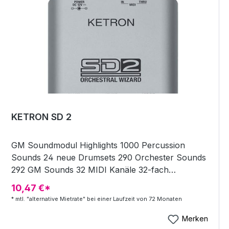
KETRON SD 2
GM Soundmodul Highlights 1000 Percussion
Sounds 24 neue Drumsets 290 Orchester Sounds
292 GM Sounds 32 MIDI Kanäle 32-fach
Multitimbral 62 Live Drumsets Chorus Delay
10,47 €*
Dimensions: L x W x H = (12 x 13 x 4 cm) (4.8 x
* mtl. "alternative Mietrate" bei einer Laufzeit von 72 Monaten
5.2x 1.6 inches)
Merken