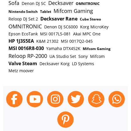
Sofa
Decksaver
Denon DJ SC
OMNITRONIC
Leerlaufschlagzahl: 0-9750 / 39 000 min⁻¹
Mifcom Gaming
Nintendo Switch
Tablet
Bohrleistung in Holz: 76 mm Bohrleistung in
Decksaver Rane
Reloop DJ Set 2
Cube Stereo
Mauerwerk: 20 mm Bohrleistung in Stahl: 20 mm
OMNITRONIC
Denon DJ SC6000
Korg MicroKey
Bohrfutterspannweite: 1,5 - 13 mm Gewicht inkl.
Epson EcoTank
MSI 0017L5-081
Akai MPC One
Akku (EPTA): 2,7 kg Produktabmessung (L x B x
HP 1J3S5EA
K&M 21302
MSI 0017Q2-045
H): 182 x 86 x 275 mm Schallleistungspegel (LWA):
MSI 0016R8-030
96 dB(A) Schalldruckpegel (LpA): 85 dB(A) K-Wert
Yamaha DTX452K
Mifcom Gaming
Reloop RP-2000
Geräusch: 3 dB(A) Vibration: =2,5 m/s² Vibration
UA Studio Set
Sony
Mifcom
Hammerbohren in Beton: 6,0 m/s² K-Wert
Valve Steam
Decksaver Korg
LD Systems
Vibration: 1,5 m/s² Mitgeliefertes Zubehör:
Metz moover
Tiefenanschlag Seitengriff MakPac Gr. 3 Koffer 2 x
Akku BL4025 Schnellladegerät DC40RA