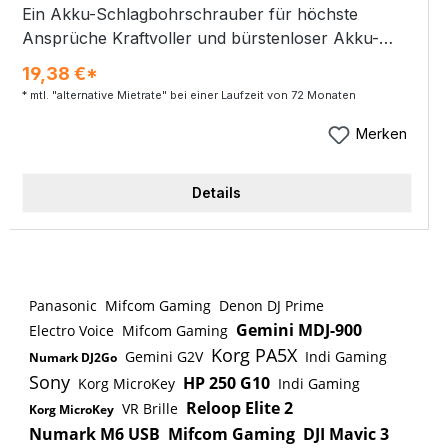
Ein Akku-Schlagbohrschrauber für höchste
Geräusch: 3 dB(A) Vibration Hammerbohren in
Ansprüche Kraftvoller und bürstenloser Akku-
Beton: 9,0 m/s² K-Wert Vibration: 1,5 m/s²
Schlagbohrschrauber zum Schrauben, Bohren
Mitgeliefertes Zubehör: Makpac Gr3 Koffer
19,38 €*
und Schlagbohren. Mit einem 2-Gang-Getriebe,
Schnellladegerät DC18RC Akku BL1820B
* mtl. "alternative Mietrate" bei einer Laufzeit von 72 Monaten
einem maximalen Drehmoment von 140 Nm
(harter Schraubfall)/68 Nm (weicher Schraubfall)
Merken
und die Schlagbohrfunktion machen den Akku-
Schlagbohrschrauber zum perfekten Partner im
Details
professionellen Einsatz. Produktbeschreibung: Die
Lieferung erfolgt inklusive MAKPAC Größe 3,
Schnellladegerät und zwei 40 V max. Akkus mit je
2,5 Ah. Anwendervorteile: Tiefentladeschutz. Das
Gerät schaltet automatisch ab, wenn der Akku fast
Panasonic
Mifcom Gaming
Denon DJ Prime
leer ist. AFT (Active Feedback sensing
Gemini MDJ-900
Electro Voice
Mifcom Gaming
Technology) stoppt den Motor beim Blockieren
Korg PA5X
Gemini G2V
Indi Gaming
Numark DJ2Go
des Werkzeugs Akkusystem XGT: ja
Sony
HP 250 G10
Korg MicroKey
Indi Gaming
Akkuschutzsystem: ja Leerlaufdrehzahl: 0-650 /
Reloop Elite 2
VR Brille
Korg MicroKey
2600 min⁻¹ Drehmoment hart/weich: 140 / 68 Nm
Numark M6 USB
Mifcom Gaming
DJI Mavic 3
Drehmomenteinstellungen: 41 / 21