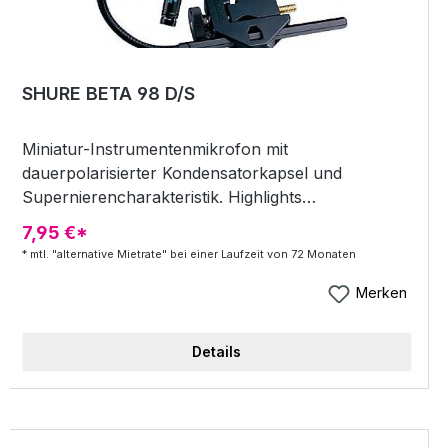
SHURE BETA 98 D/S
Miniatur-Instrumentenmikrofon mit
dauerpolarisierter Kondensatorkapsel und
Supernierencharakteristik. Highlights
Niere/Superniere (wechselbar) Optimierter
7,95 €*
Übertragungsbereich liefert Studioqualität
* mtl. "alternative Mietrate" bei einer Laufzeit von 72 Monaten
Verarbeitet extreme Schalldruckpegel ohne
Verzerrungen Gleichförmige
Merken
Supernierencharakteristik für hohe
rückkopplungsfeste Verstärkung bei maximaler
Details
Isolierung von Nebengeräuschen Präzise und
sichere Befestigung und flexible Positionierung mit
der Trommel-Montagevorrichtung A98D
Abnehmbares Kabel Austauschbare Kapseln für