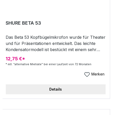
SHURE BETA 53
Das Beta 53 Kopfbügelmikrofon wurde für Theater
und für Präsentationen entwickelt. Das leichte
Kondensatormodell ist bestückt mit einem sehr
kleinen Wandlerelement von nur 5,6 mm
12,75 €*
Durchmesser mit kugelförmiger Richtcharakteristik
* mtl. "alternative Mietrate" bei einer Laufzeit von 72 Monaten
und einem Frequenzgang von 20 Hz bis 20 kHz.
Highlights Charakteristik: Kugel 4-pol. TQG female
Merken
stecker Verwendung als Kabelgebundenes
Mikrofon bzw. als Headset für Wireless-Anlagen
Details
Übertragungsbereich: 20 Hz - 20 kHz
Leerlaufempfindlichkeit: -54 dBV/Pa (2 mV)
Maximaler Schalldruck (1 kO Last; 1% Klirrfaktor):
147 dB SPL Eigenrauschen (äquivalenter