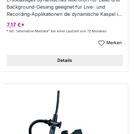
Background-Gesang geeignet für Live- und
Recording-Applikationen die dynamische Kaspel in
Hypernierencharakteristik bietet eine klare und
7,17 €*
saubere Quellenaufnahme mit einer hohen
* mtl. "alternative Mietrate" bei einer Laufzeit von 72 Monaten
Rückkopplungssicherheit Impedanz: 150 Ohm
40Hz-19kHz max. SPL: 144dB inkl. Softbag und
Merken
Mikrofonklemme
Details