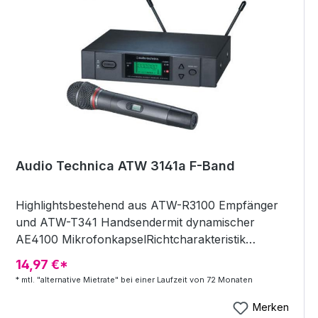
Audio Technica ATW 3141a F-Band
Highlightsbestehend aus ATW-R3100 Empfänger
und ATW-T341 Handsendermit dynamischer
AE4100 MikrofonkapselRichtcharakteristik
Niere200 schaltbare Frequenzen (840.125 -
14,97 €*
864.875 MHz)Übertragungsbereich 70 - 15.000
* mtl. "alternative Mietrate" bei einer Laufzeit von 72 Monaten
Hztrue Diversity EmpfängerKlinke- und XLR
AusgängeHandsender mit 30 mW
Merken