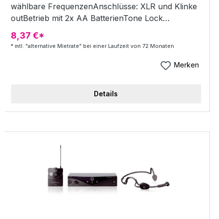
wählbare FrequenzenAnschlüsse: XLR und Klinke
outBetrieb mit 2x AA BatterienTone Lock
Rauschunterdrückungalle 8 Frequenzen laufen
8,37 €*
simultanbestehend aus ATW-R700 Diversity-
* mtl. "alternative Mietrate" bei einer Laufzeit von 72 Monaten
Empfänger, ATW-T701 Bodypack-Sender und PRO
8HEcW Headsetvon 800 - 820 MHz
Merken
Details