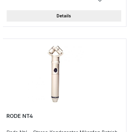
Serie Niere 30 - 13.000 Hz 300 Ohm 94 dB SPL
Tiefbass-Punch für Druckvolle Bassdrum-
Details
Wiedergabe Metallgehäuse Gewicht: 470 Gramm
inkl. 4,5 Meter Kabel
RODE NT4