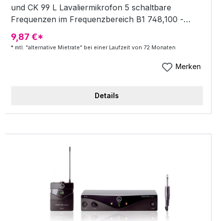
und CK 99 L Lavaliermikrofon 5 schaltbare
Frequenzen im Frequenzbereich B1 748,100 -
751,900 MHz 9,5" Diversity-Empfänger mit
9,87 €*
integrierten Antennen regelbare
* mtl. "alternative Mietrate" bei einer Laufzeit von 72 Monaten
Ausgangslautstärke XLR out Taschensender
Betrieb mit 1x AA Batterie oder Akku Low-Battery-
Merken
Anzeige knackfreier Schalter am Sender inkl.
Netzteil, CK 99 L Lavaliermikrofon und 1x AA-
Details
Batterie