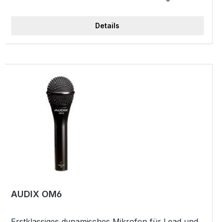
Trompeten-, Posaunen- oder Flügelhornabnahme
zur Benutzung mit Evolution Wireless
Details
Taschensendern Weitere Informationen finden Sie
unter dem Punkt Varianten. Merkmale
Außergewöhnlich lebendiger und klarer Klang
Schnelle und flexible Montage; passende Klammer
im Lieferumfang Der lange flexible Mikrofonarm
ermöglicht eine optimale Ausrichtung am
Instrument Mikrofonkapsel ist gegen Körperschall
geschützt Intelligenter MZA 900 P
Mikrofonspeiseadapter (Kabel-, Phantomspeisung-
&amp; Pegel-Tester) (nur bei e 908 D und e 908 B)
Jede e 908 Variante kann wahlweise mit Evolution
Wireless Taschensender betrieben werden.
Instrumentenmikrofon, Kondensator, Superniere,
ew-Klinkenstecker, anthrazit, inklusive MZH 908 B
AUDIX OM6
und MZA 900 P
Erstklassiges dynamisches Mikrofon für Lead und