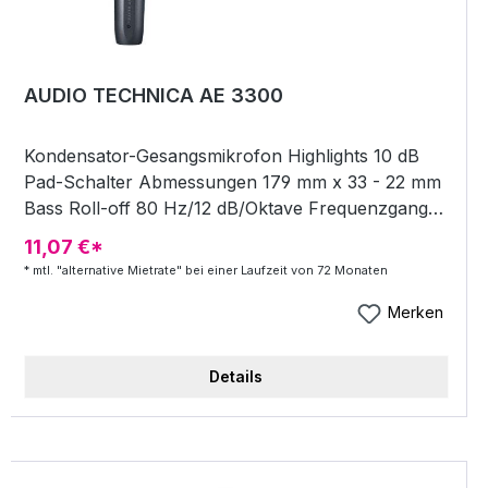
AUDIO TECHNICA AE 3300
Kondensator-Gesangsmikrofon Highlights 10 dB
Pad-Schalter Abmessungen 179 mm x 33 - 22 mm
Bass Roll-off 80 Hz/12 dB/Oktave Frequenzgang
30-18.000 Hz Gewicht 300 Gramm Highpass Filter
11,07 €*
Impedanz 150 Ohm Richtcharakteristik Niere
* mtl. "alternative Mietrate" bei einer Laufzeit von 72 Monaten
Schalldruck 147 dB SPL max (157 dB SPL max. mit
10 dB pad) XLR-Anschluss
Merken
Details