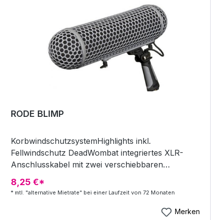
dBU: &lt; 0,20 % Maximum output (1 % THD):
+26,0 dBU Maximum input (1 % THD): +21,0 dBU
Noise Rg=200 Ohm: Output Gain +20 dB +60 dB
Unweighted 85,0 dBU 60,0 dBU CCIR 468 3 75,0
dBU 50,0 dBU CMRR @ 10KHz &lt; -60dB Gain:
Mic. Preamp: 0 to 70 dB DI: 10 to 60 dB Tubes
ECC 82 2 ECC 83 4 Dimensions Height: 2 units 88
mm / 3,5 Width: 483 mm / 19,0 Depth: 165 mm / 6,5
Weight Net: 4,3 Kg / 9,5 lbs Shipping: 6,1 Kg / 13,4
lbs Power requirements @ 115 V / 230 V AC, 50-60
RODE BLIMP
Hz 30-45W
KorbwindschutzsystemHighlights inkl.
Fellwindschutz DeadWombat integriertes XLR-
Anschlusskabel mit zwei verschiebbaren
elastischen Halterungen passend für Rode NTG-1,
8,25 €*
NTG-2, NTG-3 und andere Richtrohrmikrofone bis
* mtl. "alternative Mietrate" bei einer Laufzeit von 72 Monaten
zu einer Länge von 325 mm winkelverstellbarer
Pistolengriff mit XLR-Buchse im Sockel
Merken