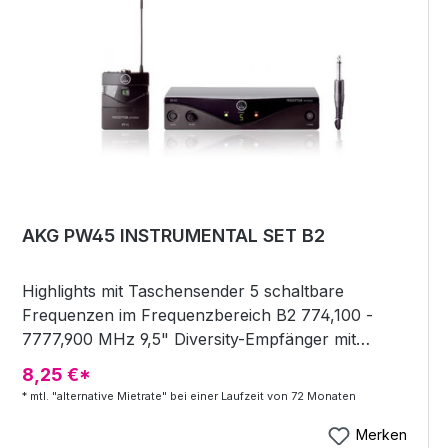
AKG PW45 INSTRUMENTAL SET B2
Highlights mit Taschensender 5 schaltbare
Frequenzen im Frequenzbereich B2 774,100 -
7777,900 MHz 9,5" Diversity-Empfänger mit
integrierten Antennen regelbare
8,25 €*
Ausgangslautstärke XLR out Taschensender
* mtl. "alternative Mietrate" bei einer Laufzeit von 72 Monaten
Betrieb mit 1x AA Batterie oder Akku Low-Battery-
Anzeige knackfreier Schalter am Sender inkl.
Merken