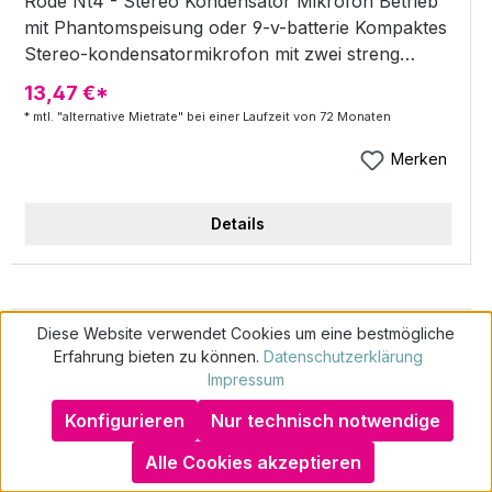
Rode Nt4 - Stereo Kondensator Mikrofon Betrieb
mit Phantomspeisung oder 9-v-batterie Kompaktes
Stereo-kondensatormikrofon mit zwei streng
selektierten, goldbedampften 1/2"-nierenkapseln in
13,47 €*
fester X/y-konfiguration. Satiniert vernickeltes
* mtl. "alternative Mietrate" bei einer Laufzeit von 72 Monaten
Metallgehäuse. Betrieb mit Phantomspeisung oder
9-v-batterie. Inkl. Koffer, Stativklemme,
Merken
Windschutz und zwei Anschlusskabel. 10 Jahre
Garantie Das Nt4 ist sowohl vom Design, vom
Details
Klang als auch vom Konzept her einmalig. Noch
nie waren hochwertige Stereoaufnahmen
einfacher zu realisieren. Im Nt4 sind zwei streng
selektierte 1/2"-kapseln fest in perfekter X/y-
Diese Website verwendet Cookies um eine bestmögliche
konfiguration verbaut. Da man das Nt4 auch mit
Erfahrung bieten zu können.
Datenschutzerklärung
einer 9-v-batterie betreiben kann, sind
Impressum
netzunabhängige Außenaufnahmen möglich. Im
Konfigurieren
Nur technisch notwendige
Lieferumfang befinden sich zwei Anschlusskabel:
das eine ist auf 2x Xlr, das andere auf eine Mini-
Wie geht schufafreies Mieten?
Alle Cookies akzeptieren
stereoklinke ausgeführt, mit der sich das Mikrofon