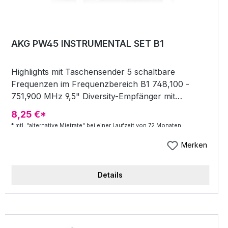
AKG PW45 INSTRUMENTAL SET B1
Highlights mit Taschensender 5 schaltbare
Frequenzen im Frequenzbereich B1 748,100 -
751,900 MHz 9,5" Diversity-Empfänger mit
integrierten Antennen regelbare
8,25 €*
Ausgangslautstärke XLR out Taschensender
* mtl. "alternative Mietrate" bei einer Laufzeit von 72 Monaten
Betrieb mit 1x AA Batterie oder Akku Low-Battery-
Anzeige knackfreier Schalter am Sender inkl.
Merken
Netzteil, MKG L Kabel und 1x AA-Batterie
Details