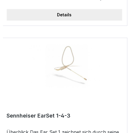
Kopfbügelmikrofon Leistungsmerkmale Farbe:
Anthrazit Sehr Robust Höchste Klangqualität Gute
Details
Gesangs- und Sprachübertragung Inklusive 2
unterschiedlicher Aufsteckkappen Technische
Daten Richtcharakteristik: Kugel
Übertragungsbereich: 20 - 20.000 Hz
Freifeldleerlauf-Übertragungsfaktor (1 kHz): 5
mV/Pa Nennimpedanz: 1000 Ohm Min.
Abschlussimpedanz: 4700 Ohm
Grenzschalldruckpegel: 142 dB bei 1 kHz (K=1
Nackenbügelmikrofon, Kugel, MKE2 Gold-Kapsel,
anthrazit, Anschlusskabel, 1,6 m, 3pin SE-Stecker
Sennheiser EarSet 1-4-3
Überblick Das Ear Set 1 zeichnet sich durch seine