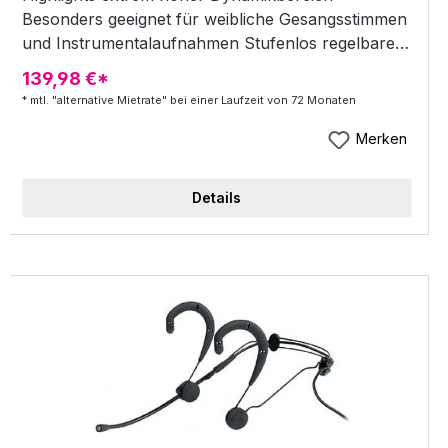
Besonders geeignet für weibliche Gesangsstimmen
und Instrumentalaufnahmen Stufenlos regelbare
Richcharakteristik im blauen Modus (Hier leuchtet
139,98 €*
der Mikrofonkorb in blau) Class-A zero feedback
* mtl. "alternative Mietrate" bei einer Laufzeit von 72 Monaten
Verstärker Elastische Aufhängung und Pop Filter
sind in das Mikrofon integriert incl. separatem
Merken
Netzgerät
Details