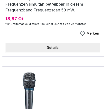
Frequenzen simultan betreibbar in diesem
Frequenzband Frequenzscan 50 mW
Sendeleistung Pilotton Low-Batterie-Warnung am
18,87 €*
Empfänger zweifarbiges programmierbares
* mtl. "alternative Mietrate" bei einer Laufzeit von 72 Monaten
Display Auto-Set-Up und Rehearsal-Mode für
schnelle Inbetriebnahme 9,5" Empfänger im
Merken
Metallgehäuse inkl. Taschensender und C544 L
Kondensator Headset, Batterie und
Details
Restspielzeitanzeige lautloser On-Mute-Off-
Schalter Betrieb mit 1x 1,5 Volt AA Ladekontakte f.
CU 400 Frequenzübertragung per Infrarot vom
Empfänger zum Sender Empfänger Outputs: XLR
(sym.) und KLI (assym) inkl. 19"/1HE-Rackkit, C
544 L Headset und 1 x Batterien (1,5V),
Stativadapter Frequenzbereich Band 10 823 - 832
MHz