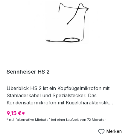
Schalldruck): 39 dB(A) Gewicht: 35 g Farbe
Schwarz inkl. SHURE RPM 626 Phantomadapter
Sennheiser HS 2
Überblick HS 2 ist ein Kopfbügelmikrofon mit
Stahladerkabel und Spezialstecker. Das
Kondensatormikrofon mit Kugelcharakteristik
genügt höchsten Ansprüchen an Klangqualität und
9,15 €*
Robustheit. Es ist für Gesang-und
* mtl. "alternative Mietrate" bei einer Laufzeit von 72 Monaten
Sprachübertragung in allen Bereichen der
Übertragungstechnik geeignet. Kondensator-
Merken