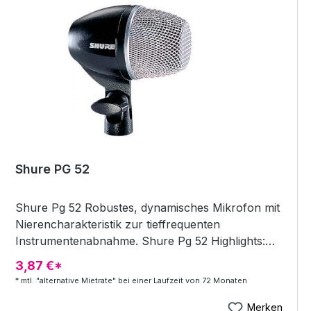
verschiedene Richtcharakteristiken Legendäre
Shure Qualität und Zuverlässigkeit Betrieb mit
Phantomspeisung mic-preamp mit schaltbarem HP
und Pegelabschwächung (-10 dB)
Shure PG 52
Shure Pg 52 Robustes, dynamisches Mikrofon mit
Nierencharakteristik zur tieffrequenten
Instrumentenabnahme. Shure Pg 52 Highlights:
Bassdrummikrofon Übertragungsbereich: 30 Hz -
3,87 €*
13 khz Ausgangsimpedanz: 300 Ohm
* mtl. "alternative Mietrate" bei einer Laufzeit von 72 Monaten
Leerlaufempfindlichkeit: -55 dbv/pa (1,8 mv)
Gewicht: 470 g Highlights der Performance Gear
Merken