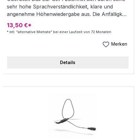
sehr hohe Sprachverständlichkeit, klare und
angenehme Höhenwiedergabe aus. Die Anfälligkeit
für Popp- und Windgeräusche ist sehr gering, bei
13,50 €*
einem Kapseldurchmesser von nur 3,3 mm. Beim
* mtl. "alternative Mietrate" bei einer Laufzeit von 72 Monaten
Ear Set 1 greift Sennheiser auf die bewährte
Akustik des Miniatur-Ansteckmikrofons MKE 1
Merken
zurück. Ganz gleich ob bei großen Shows und
Live-Events oder im TV-Studio: Die neue
Details
Generation professioneller Ohrbügel-Headsets gibt
starken Stimmen einen perfekten Klang und
garantiert eine zuverlässige Tonübertragung bis in
die letzten Publikumsreihen. Das Ear Set ist
kompatibel mit allen drahtlosen Mikrofonsystemen
von Sennheiser ( ew G2, G3, 2000er, 3000er und
5000er Serie). Dank der austauschbaren System-
Komponenten ist das Ear Set vielseitig und flexibel
einsetzbar. Merkmale sehr leicht und unauffällig
optimiert für den Live- und Broadcast-Einsatz