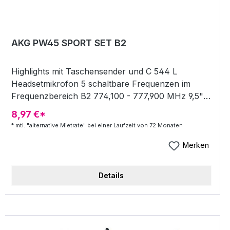
AKG PW45 SPORT SET B2
Highlights mit Taschensender und C 544 L
Headsetmikrofon 5 schaltbare Frequenzen im
Frequenzbereich B2 774,100 - 777,900 MHz 9,5"
Diversity-Empfänger mit integrierten Antennen
8,97 €*
regelbare Ausgangslautstärke XLR out
* mtl. "alternative Mietrate" bei einer Laufzeit von 72 Monaten
Taschensender Betrieb mit 1x AA Batterie oder
Akku Low-Battery-Anzeige knackfreier Schalter
Merken
am Sender inkl. Netzteil, C 544 L Headset und 1x
AA-Batterie
Details