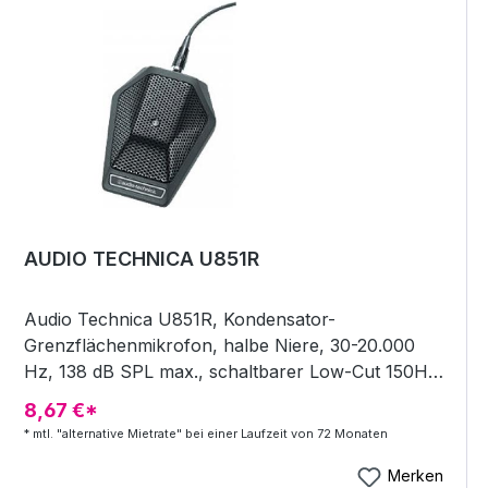
AUDIO TECHNICA U851R
Audio Technica U851R, Kondensator-
Grenzflächenmikrofon, halbe Niere, 30-20.000
Hz, 138 dB SPL max., schaltbarer Low-Cut 150Hz,
6dB/oktave, UniGuard Technologie zur
8,67 €*
Abschirmung von RF-Störungen wie zB
* mtl. "alternative Mietrate" bei einer Laufzeit von 72 Monaten
Mobiltelefon, Phantomspeisung 9-52V,
abnehmbares 7,6-m-Kabel mit TAF3-Anschluss an
Merken