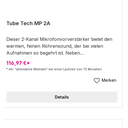
Tube Tech MP 2A
Dieser 2-Kanal Mikrofonvorverstärker bietet den
warmen, feinen Röhrensound, der bei vielen
Aufnahmen so begehrt ist. Neben
Mikrofoneingängen verfügt das Gerät zusätzlich
116,97 €*
über DI-Eingänge zum direkten Anschluss von
* mtl. "alternative Mietrate" bei einer Laufzeit von 72 Monaten
Gitarren, die von dem lebendigen Röhrenklang
herrlich profitieren. Die Verstärkung von bis zu
Merken
70dB hält ausreichende Reserven für Mikrofone
mit geringem Pegel bereit. Input impedance: 600
Details
Ohm/ 1,2 kOhm/2,4 kOhm DI input impedance: &gt;
1 Mohm / 82pF Output impedance: &lt; 60 Ohm
Frequency response @ -3 dB: 5 Hz 60 kHz
Distortion THD @40 Hz: 0 dBU: &lt; 0,20 % 10