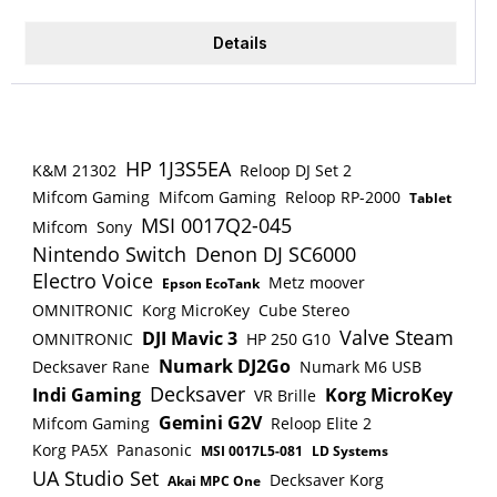
5° Schritten sehr fein verzahnt und ermöglicht so
eine Vielzahl von verschiedenen Positionierungen.
Details
Anhand einer Skala kann man seine bevorzugte
Aufstellvariante schnell wieder finden. Die vier
festen Gummiauflagen und die Auflagentiefe von
250 mm sind für alle gängigen Stagepianos ideal
abgestimmt. Die K&amp;M-typischen
HP 1J3S5EA
K&M 21302
Reloop DJ Set 2
Qualitätsmerkmale wie solide Verarbeitung,
Mifcom Gaming
Mifcom Gaming
Reloop RP-2000
Tablet
hochwertige Oberflächenbeschichtung und ein
MSI 0017Q2-045
Mifcom
Sony
praktischer Ausgleichsparkettschoner für
Nintendo Switch
Denon DJ SC6000
Bodenunebenheiten runden das Gesamtkonzept
Electro Voice
Metz moover
Epson EcoTank
ab. Technische Details: Auflagenabstand: von
OMNITRONIC
Korg MicroKey
Cube Stereo
327 bis 789 mm Auflagentiefe: 250 mm
Valve Steam
DJI Mavic 3
OMNITRONIC
HP 250 G10
Ausführung: schwarz Besonderheit:
Numark DJ2Go
Decksaver Rane
Numark M6 USB
Ausgleichsparkettschoner zum Stabilisieren des
Decksaver
Indi Gaming
Korg MicroKey
VR Brille
Ständers auf unebenen Flächen; mit minimierter
Gemini G2V
Mifcom Gaming
Reloop Elite 2
Auflagentiefe für die perfekte Aufnahme von
Korg PA5X
Panasonic
MSI 0017L5-081
LD Systems
Stagepianos EAN: 4016842827800 Form:
UA Studio Set
Decksaver Korg
Akai MPC One
doppelstrebiger X-Ständer Gewicht: 5,4 kg