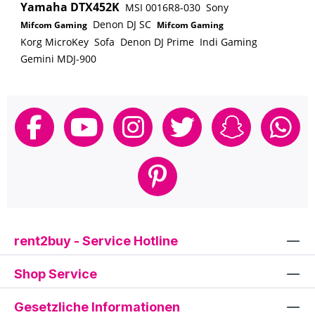
Yamaha DTX452K
MSI 0016R8-030
Sony
Höhe: von 594 bis 946 mm
Denon DJ SC
Instrumentenauflage: Gummiauflage Material:
Mifcom Gaming
Mifcom Gaming
Stahl Produktkategorie: Topline Tragfähigkeit:
Korg MicroKey
Sofa
Denon DJ Prime
Indi Gaming
50 kg Verstellung: Spannhebel zur
Gemini MDJ-900
Schnellverstellung
rent2buy - Service Hotline
Shop Service
Gesetzliche Informationen