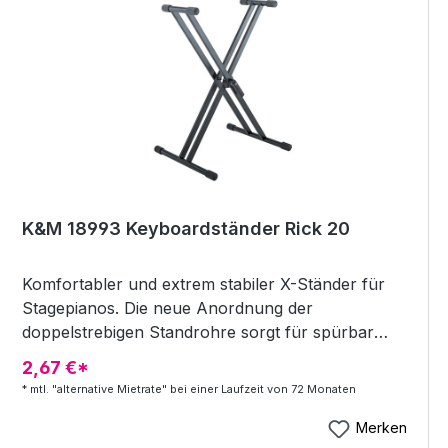
K&M 18993 Keyboardständer Rick 20
Komfortabler und extrem stabiler X-Ständer für
Stagepianos. Die neue Anordnung der
doppelstrebigen Standrohre sorgt für spürbar
mehr Stabilität und Sicherheit. Der ergonomische
2,67 €*
Klemmhebel ermöglicht ein schnelles und
* mtl. "alternative Mietrate" bei einer Laufzeit von 72 Monaten
einfaches Aufstellen bzw. Zusammenklappen im
Handumdrehen. Das robuste Metallgelenk ist mit
Merken