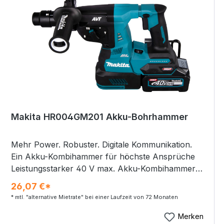
Drehmomentverlust bei geringer Stromaufnahme
Schnellbauschrauben: 4 mm Leerlaufdrehzahl:
4.000 min⁻¹ Produktabmessung (L x B x H): 258 x
80 x 193 mm Akkuspannung: 18 V Akkukapazität
(im Lieferumfang): 5,0 Ah Gewicht ohne Kabel:
inkl. BL1860B: 2,0 kg Schalldruckpegel (LpA): 75
dB(A) K-Wert Geräusch: 3 dB(A) Vibration: 2,5
m/s² K-Wert Vibration: 1,5 m/s² Mitgeliefertes
Zubehör: PH Bit xx25 Magnethalter 1/4" 60mm
MakPac Gr. 2 Koffer 2 x Akku BL1850B Li 18V / 5,0
Makita HR004GM201 Akku-Bohrhammer
Ah Schnellladegerät
Mehr Power. Robuster. Digitale Kommunikation.
Ein Akku-Kombihammer für höchste Ansprüche
Leistungsstarker 40 V max. Akku-Kombihammer
mit SDS-PLUS-Werkzeugaufnahme. Für
26,07 €*
staubfreies Arbeiten kann die optionale
* mtl. "alternative Mietrate" bei einer Laufzeit von 72 Monaten
Staubabsaugung DX14 aufgesetzt werden. Die
Maschine verfügt über einen Drehstopp, damit
Merken