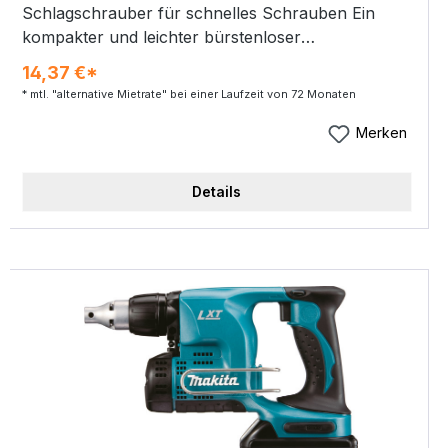
Schlagschrauber für schnelles Schrauben Ein
kompakter und leichter bürstenloser
Schlagschrauber mit 18 V Antrieb und
14,37 €*
Antriebsschaft 1/4". Ein kleines und leichtes Gerät,
* mtl. "alternative Mietrate" bei einer Laufzeit von 72 Monaten
das leicht bedienbar ist und dennoch ein max.
Anzugsdrehmoment von 180 Nm bietet, geeignet
Merken
für schnelles Schrauben. Ein helles LED-
Arbeitslicht für zusätzliche Beleuchtung.
Details
Anwendervorteile: Schlagschrauber mit 3 Stufen,
Holzmodus und 2 T-Modi für verschiedene
Einsatzbereiche Modusauswahl mit einer Hand
möglich Ultra-Kompakt und perfekt ausgewogen
mit nur 116 mm Gehäuselänge Verbesserte
Spindellagagerung durch doppeltes Kugellager
LED rechts und links am Gehäuse zur optimalen
Ausleuchtung Bürstenloser Motor für mehr
Ausdauer, längere Lebensdauer und kompaktere
Bauweise XPT - Xtreme Protection Technology.
Optimaler Schutz gegen Staub und Spritzwasser