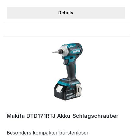
Seitengriff kpl. 122749-3 Kontaktschutzkappe
450128-8 Bit-Halter 452947-8 Einhängebügel
Details
346317-0 Tiefziehteil f. MAKPAC 837916-4
Leistung: Stahl: 13 mm Leistung: Holz: 65 mm
Leerlaufdrehzahl (min-1): 3. 0 - 1.700
Leerlaufdrehzahl (min-1): 2. 0 - 600
Leerlaufdrehzahl (min-1): 1. 0 - 300 Max.
Drehmoment: hart / weich: 80 / 40 N·m Max.
Blockierdrehmoment: 63 N·m Abmessung (L x B x
H): 238 x 78 x 257 mm Battery kind: Li-Ion
Ampere hour: 6 Net weight: 2,3 - 2,6 kg
Lieferumang: Bit-Halter: 452947-8
Schnellspannbohrfutter 13 mm - 763196-5 MakPac
Gr.2 Koffer - 821550-0 2 x Akku BL1850B Li 18V /
5,0Ah Schnellladegerät DC18RC - 195584-2
Makita DTD171RTJ Akku-Schlagschrauber
Besonders kompakter bürstenloser