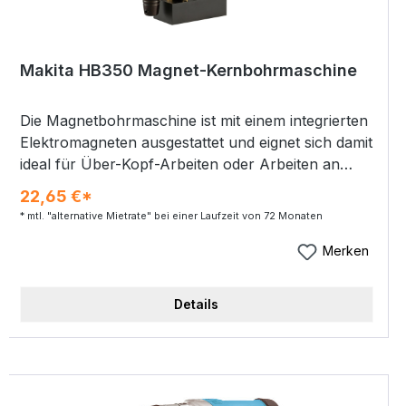
Makita HB350 Magnet-Kernbohrmaschine
Die Magnetbohrmaschine ist mit einem integrierten
Elektromagneten ausgestattet und eignet sich damit
ideal für Über-Kopf-Arbeiten oder Arbeiten an
vertikalen Flächen. Die Haltekraft beträgt 8.000 N
22,65 €*
auf magnetischen Materialien. Inklusive einem
* mtl. "alternative Mietrate" bei einer Laufzeit von 72 Monaten
Öltank für die Kühlung und Schmierung. Mit
großzügigem 3-Speichen-Drehgriff. Der Magnet ist
Merken
separat vom Motor steuerbar. Ein Gerät mit drei
Funktionen: Bohrmaschine, Bohrständer und
Details
Magnetfuß in einem Starker Elektromagnet für
präzise, komfortable Bohrarbeiten, bei einem
geringen Gewicht Mit einem Öltank für eine
Kühlung und Schmierung während des
Bohrvorgangs Leistungsaufnahme: 1050 W