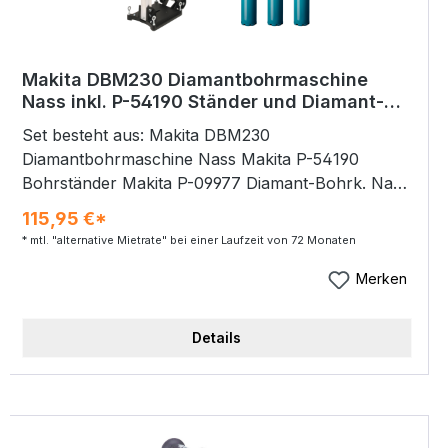
Schnellladegerät DC18RC
Makita DBM230 Diamantbohrmaschine
Nass inkl. P-54190 Ständer und Diamant-
Bohrkronen
Set besteht aus: Makita DBM230
Diamantbohrmaschine Nass Makita P-54190
Bohrständer Makita P-09977 Diamant-Bohrk. Nass
101x400mm Makita P-10001 Diamant-Bohrk. Nass
115,95 €*
131x400mm Makita P-09955 Diamant-Bohrk. Nass
* mtl. "alternative Mietrate" bei einer Laufzeit von 72 Monaten
81x400mm Hochleistungs-Diamantbohrmaschine
mit 3-Gang-Getriebe im Ölbad Diese
Merken
Diamantbohrmaschine kommt mit einem starken
2.500 W Motor für intensive Bohranwendungen.
Details
Mit Konstantelektronik. Leerlaufdrehzahl in 3
Gängen: 390 / 1.040 / 1.700 U/min; max. Diamant-
Nass-Bohrkrone: 230 mm. Ausschließlich für den
Einsatz im Bohrständer P-54190. Eigenschaften:
Bohrmaschine für den ausschliesslichen Einsatz im