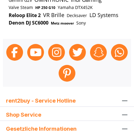
Gemini G2V
Akku BL1850B 1 x Schnellladegerät DC18RC
Valve Steam
Yamaha DTX452K
HP 250 G10
MakPak Gr. 2 Koffer
VR Brille
LD Systems
Reloop Elite 2
Decksaver
Denon DJ SC6000
Sony
Metz moover
rent2buy - Service Hotline
Shop Service
Gesetzliche Informationen