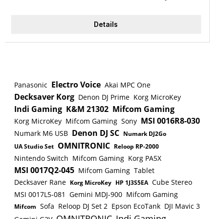
Bohrstufe einstellbar. Mit Metall-Bohrfutter und
Seitengriff und einer leuchtstarken Doppel-LED mit
Details
Vor- und Nachglimmfunktion. Technische Daten
Akkusystem LXT: ja Akkuspannung: 18 V Akkutyp
(Ni-Cd / Li-Ion): Li-ion Akkuschutzsystem: ja
Leerlaufdrehzahl: 0 - 550 / 2100 min⁻¹
Drehmoment hart/weich: 130 / 65 Nm
Electro Voice
Panasonic
Akai MPC One
Drehmomenteinstellungen: 21 Leerlaufschlagzahl:
Decksaver Korg
Denon DJ Prime
Korg MicroKey
0 - 8250 / 31 500 min⁻¹ Bohrleistung in Holz: 50
Indi Gaming
K&M 21302
Mifcom Gaming
mm Bohrleistung in Mauerwerk: 16 mm
MSI 0016R8-030
Korg MicroKey
Mifcom Gaming
Sony
Bohrleistung in Stahl: 13 mm Aufnahme:
Denon DJ SC
Numark M6 USB
Numark DJ2Go
1/2"-20UNF " Bohrfutterspannweite: 1,5 - 13 mm
OMNITRONIC
UA Studio Set
Reloop RP-2000
Gewicht inkl. Akku (EPTA): 2,3 - 2,7 kg
Nintendo Switch
Mifcom Gaming
Korg PA5X
Produktabmessung (L x B x H): 178 x 81 x 265 mm
MSI 0017Q2-045
Mifcom Gaming
Tablet
Schallleistungspegel (LWA): 95 dB(A)
Decksaver Rane
Cube Stereo
Schalldruckpegel (LpA): 84 dB(A) K-Wert
Korg MicroKey
HP 1J3S5EA
MSI 0017L5-081
Gemini MDJ-900
Mifcom Gaming
Geräusch: 3 dB(A) Vibration: = 2,5 m/s² Vibration
Sofa
Reloop DJ Set 2
Epson EcoTank
DJI Mavic 3
Hammerbohren in Beton: 8,0 m/s² K-Wert
Mifcom
OMNITRONIC
Indi Gaming
Vibration: 1,5 m/s² Mitgeliefertes Zubehör: 2 x