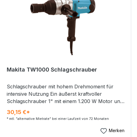
Leerlaufdrehzahl: 850 min⁻¹ Bohrleistung in Stahl:
35 mm Produktgewicht: 11,5 kg Produktabmessung
(L x B x H): 270 x 110 x 330 mm Max. Setzkraft:
8.000 N
Makita TW1000 Schlagschrauber
Schlagschrauber mit hohem Drehmoment für
intensive Nutzung Ein äußerst kraftvoller
Schlagschrauber 1" mit einem 1.200 W Motor und
einem max. Drehmoment von 1.000 Nm. Ideal für
30,15 €*
Anwendungen, die einen hohen
* mtl. "alternative Mietrate" bei einer Laufzeit von 72 Monaten
Anzugsdrehmoment erfordern. Ein Wippschalter
für schnelles Umschalten von Rechts-/Linkslauf.
Merken