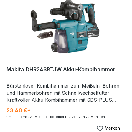
H): 181 x 86 x 275 mm Schalldruckpegel (LpA): 75
dB(A) K-Wert Geräusch: 3 dB(A) Vibration: =2,5
m/s² K-Wert Vibration: 1,5 m/s²
Makita DHR243RTJW Akku-Kombihammer
Bürstenloser Kombihammer zum Meißeln, Bohren
und Hammerbohren mit Schnellwechselfutter
Kraftvoller Akku-Kombihammer mit SDS-PLUS
Aufnahme und einer Rutschkupplung. Zum
23,40 €*
Bohren, Hammerbohren und Meißeln geeignet. Die
* mtl. "alternative Mietrate" bei einer Laufzeit von 72 Monaten
Einzelschlagstärke erreicht bis zu 2,0 Joule, in
Beton beträgt die Bohrleistung bis zu 24 mm.
Merken