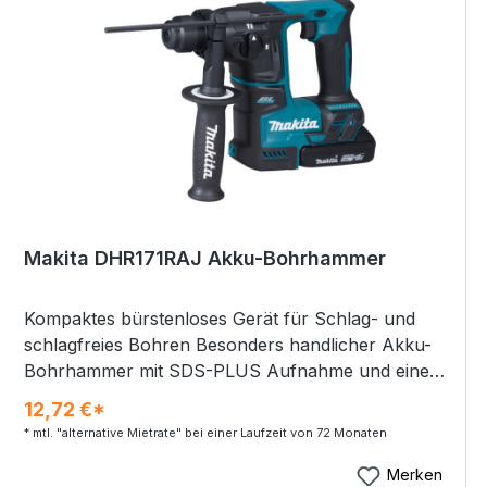
Schraubenlängen Hohe Drehzahl für effektiven
Arbeitsfortschritt Schnellbauschrauben: 4,0 x
45-75 mm Leerlaufdrehzahl: 4.000 min⁻¹
Produktabmessung (L x B x H): 464 x 80 x 238
mm Akkuspannung: 18 V Akkukapazität (im
Lieferumfang): 5,0 Ah Gewicht ohne Kabel: inkl.
BL1860B: 3,2 kg Schalldruckpegel (LpA): 76 dB(A)
K-Wert Geräusch: 3 dB(A) Vibration: 2,5 m/s² K-
Wert Vibration: 1,5 m/s² Mitgeliefertes Zubehör:
Transportkoffer Kontaktschutzkappe
Makita DHR171RAJ Akku-Bohrhammer
Schnellladegerät 2 x Akku BL1850B Li 18V / 5,0 Ah
Kompaktes bürstenloses Gerät für Schlag- und
schlagfreies Bohren Besonders handlicher Akku-
Bohrhammer mit SDS-PLUS Aufnahme und einer
vibrationsarmen Gehäuse-/Handgriffkonstruktion.
12,72 €*
Zum Bohren und Hammerbohren geeignet. Die
* mtl. "alternative Mietrate" bei einer Laufzeit von 72 Monaten
Einzelschlagstärke erreicht bis zu 1,2 Joule, in
Beton beträgt die Bohrleistung bis zu 17 mm.
Merken