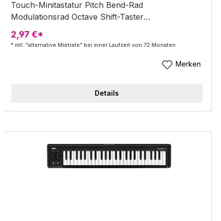
Touch-Minitastatur Pitch Bend-Rad
Modulationsrad Octave Shift-Taster
Stromversorgung: per USB Abmessungen (B x T
2,97 €*
x H): 565 x 139 x 54 mm Lieferumfang: Korg
* mtl. "alternative Mietrate" bei einer Laufzeit von 72 Monaten
Software Bundle, USB Kabel
Merken
Details