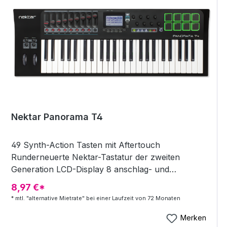
Nektar Panorama T4
49 Synth-Action Tasten mit Aftertouch
Runderneuerte Nektar-Tastatur der zweiten
Generation LCD-Display 8 anschlag- und
druckempfindliche Pads Bank-Taste für Zugriff auf
8,97 €*
weitere 8 Pads (insgesamt 16) 9 30mm Fader, 8
* mtl. "alternative Mietrate" bei einer Laufzeit von 72 Monaten
zuweisbare LED-Tasten und 8 Encoder Jeder
Regler ist voll programmierbar, um beliebige MIDI
Merken