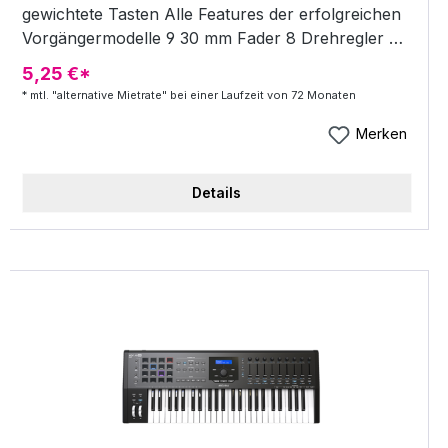
gewichtete Tasten Alle Features der erfolgreichen
Vorgängermodelle 9 30 mm Fader 8 Drehregler 9
frei belegbare LED Taster 6 Transport-Taster Page
5,25 €*
Button (nur für Nektar DAW Integration)
* mtl. "alternative Mietrate" bei einer Laufzeit von 72 Monaten
Erweiterte Transportfunktionen inkl. Click, Locator
setzen, Go to u.a. 5 Speicherplätze für Sets
Merken
eigener Parameterzuweisungen 2 Clip und Scenes
LED-Taster für Clip-basierte DAWs 8 komplett
Details
redesignte anschlagdynamische Drumpads inkl.
Trigger und Toggle LED Hintergrundbeleuchtung
der Pads in den Farben grün, orange, gelb und rot
4 Speicherplätze für Pad Mappings Pad Learn
Funktion 4 Velocity Kurven einstellbar plus 3 fixe
Kurven Tiefgreifende DAW Integration inkl. Track
Volume/Select, Panning, Patch Auswahl u.v.m
Anpassungen an alle gängigen DAWs inkl. Logic
Pro X, Cubase, Studio One, Reason, Bitwig Studio,
Garage Band, Reaper, Sonar, FL Studio und Digital
Performer Track Up/Down Taster Patch Up/Down