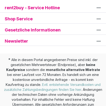
Plug-In (VST, VST3, AU, AAX) mehr als
rent2buy - Service Hotline
6500 TAE®-Presetsounds aus Arturias
preisgekrönter V Collection Kompatibel mit allen
Shop Service
beliebten DAWs: Pro Tools, Logic Pro X, FL Studio,
Bitwig, Cubase, Ableton Live, Digital Performer,
Gesetzliche Informationen
Studio One* Erhältlich in Schwarz und in Weiß
Newsletter
*
Alle in diesem Portal angegebenen Preise sind inkl. der
gesetzlichen Mehrwertsteuer (Endpreise), aber
keine
Kaufpreise
sondern die
monatliche alternative Mietrate
bei einer Laufzeit von 72 Monaten. Es handelt sich um eine
kostenlose unverbindliche Anfrage - es kommt kein
Kaufvertrag zu stande.
Evtl. entstehende Versandkosten und
zusätzliche Zahlungsbedingungen finden Sie hier
. Änderungen
der technischen Daten ohne vorherige Ankündigung
vorbehalten. Für inhaltliche Fehler wird keine Haftung
Übernommen. Alle gesetzlichen Anforderungen zum