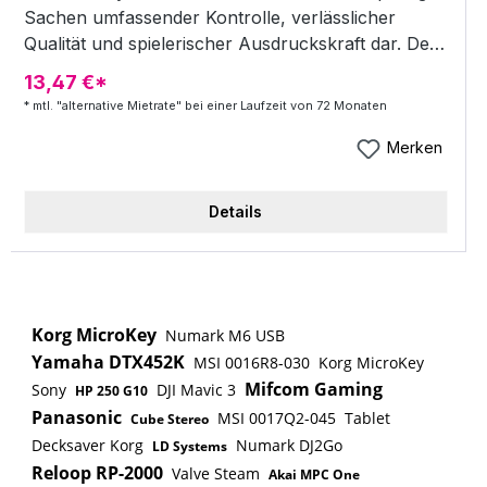
Sachen umfassender Kontrolle, verlässlicher
Qualität und spielerischer Ausdruckskraft dar. Der
Premium-MIDI-Controller besticht mit seiner vom
13,47 €*
MatrixBrute bekannten und hervorragend
* mtl. "alternative Mietrate" bei einer Laufzeit von 72 Monaten
spielbaren Tastatur, seinem Aluminiumgehäuse,
dem umfangreich anpassbaren Interface, 16 farbig
Merken
beleuchteten Performance-Pads, 9 großen
Fadern, 9 Drehreglern, gleich 5 Expression
Details
Control Eingängen, 4 CV Ausgängen, einer
smarten Kategorienfunktion und natürlich der
MIDI- sowie MIDI-USB-Konnektivität. Fester
Bestandteil des Gesamtpakets ist darüber hinaus
ein beeindruckendes Softwarebundle: Arturias
Korg MicroKey
Numark M6 USB
virtuelles Piano Piano V2, die riesige Keyboard-
Yamaha DTX452K
MSI 0016R8-030
Korg MicroKey
Soundbibliothek Analog Lab 3 sowie eine Lizenz
Mifcom Gaming
Sony
DJI Mavic 3
HP 250 G10
für Ableton Live Lite. Produktmerkmale der
Panasonic
MSI 0017Q2-045
Tablet
Cube Stereo
Software inklusive Arturia Analog Lab mit
Decksaver Korg
Numark DJ2Go
LD Systems
6500 Synthsounds inklusive Ableton Live Lite
Reloop RP-2000
Valve Steam
Akai MPC One