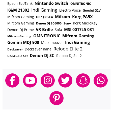
inklusive Arturia Piano V Produktmerkmale
Nintendo Switch
Epson EcoTank
OMNITRONIC
der Hardware 49 anschlagdynamische Tasten
Indi Gaming
K&M 21302
Electro Voice
Gemini G2V
mit Aftertouch 16 Performance-Pads mit
Mifcom
Korg PA5X
Mifcom Gaming
HP 1J3S5EA
farbiger Hintergrundbeleuchtung Control-
Mifcom Gaming
Korg MicroKey
Denon DJ SC6000
Sony
Bank mit 9 Fadern und 9 Drehreglern 4
VR Brille
MSI 0017L5-081
Denon DJ Prime
Sofa
CV/Gate-Ausgänge (Pitch, Gate, 2x Modulation)
OMNITRONIC
Mifcom Gaming
zur Steuerung von Vintage- oder Modular-
Mifcom Gaming
Gemini MDJ-900
Indi Gaming
Equipment Nahtlose Integration in alle Arturia
Metz moover
Reloop Elite 2
Software-Instrumente DAW-Steuerungssektion
Decksaver Rane
Decksaver
(magnetische Schablonen für die beliebtesten
Denon DJ SC
Reloop DJ Set 2
UA Studio Set
DAWs werden mitgeliefert) Umfangreiche
Anschlussmöglichkeiten: USB-MIDI, MIDI,
Haltepedal-Anschluss, Expressionpedal-Anschluss
und 3 weitere, frei zuweisbare Aux-Eingänge für
Pedale/Controller Perfekte Integration in Analog
Lab Soundauswahl, Presetbrowsing, Parts
wechseln, automatische Zuweisung der
Bedienelemente auf die spannendsten Parameter
pro Sound verfügbar als Standalone oder