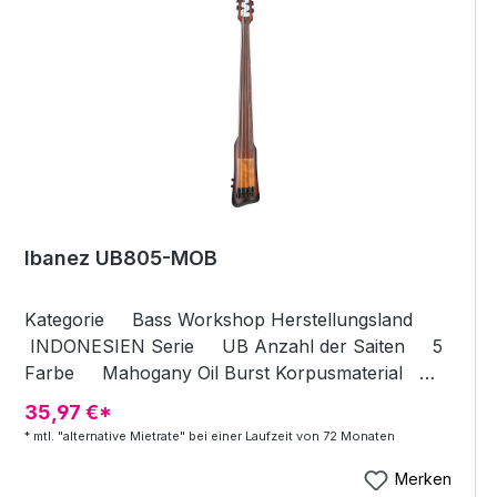
Schalter
Ibanez UB805-MOB
Kategorie Bass Workshop Herstellungsland
INDONESIEN Serie UB Anzahl der Saiten 5
Farbe Mahogany Oil Burst Korpusmaterial
Ahorn Korpusflügel Korpus-Finish Satin
35,97 €*
Polyurethane Solid Hollow Solid Komplette
* mtl. "alternative Mietrate" bei einer Laufzeit von 72 Monaten
Länge (mm) 1170 Korpuslänge (mm) 384
Korpusbreite (mm) 150 Korpusdicke (mm) 65
Merken