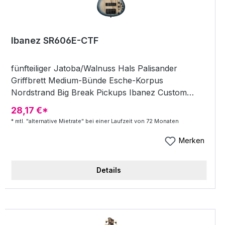
Lautstärke, Balancer, Bass, Middle, Treble Weitere
Schaltung: EQ Bypass, Dreiwege-Mittenfrequenz-
Schalter Saitenstärke: .045/.065/.085/.105/.130
Ibanez SR606E-CTF
Stimmung ab Werk: 1G,2D,3A,4E,5B Empfohlenes
Case oder Gigbag: MB300C Made in: Indonesia
fünfteiliger Jatoba/Walnuss Hals Palisander
Griffbrett Medium-Bünde Esche-Korpus
Nordstrand Big Break Pickups Ibanez Custom
Electronics 3-Band EQ Accu-Cast B500 Series
28,17 €*
Bridge EQ Bypass Schalter Dreiwege
* mtl. "alternative Mietrate" bei einer Laufzeit von 72 Monaten
Mittenfrequenz Schalter SPEZIFIKATIONEN
Hals: SR6 Hals-Korpus-Übergang: Bolt-On
Merken
Halsmaterial: fünfteilig Jatoba / Walnuss Hals-
Finish: Öl Halsdicke 1. Bund (mm): 19,5 Halsdicke
Details
12. Bund (mm): 21,5 Mensur (mm): 864 Halsbreite
Sattel (mm): 54 Halsbreite Ende (mm): 83 Anzahl
der Bünde: 24 Griffbrett: Palisander
Griffbrettradius (mm): 400 Bünde: Medium Inlay: