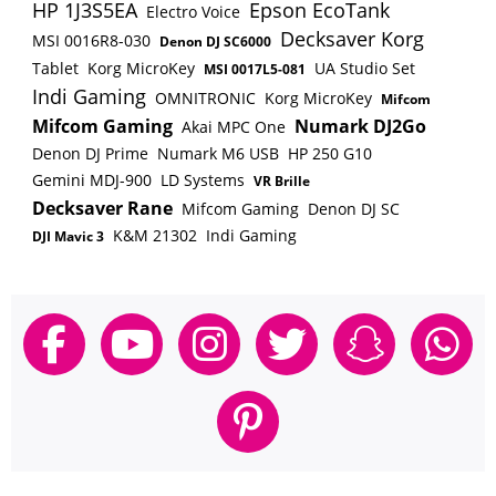
HP 1J3S5EA
Epson EcoTank
Electro Voice
Decksaver Korg
MSI 0016R8-030
Denon DJ SC6000
Tablet
Korg MicroKey
UA Studio Set
MSI 0017L5-081
Indi Gaming
OMNITRONIC
Korg MicroKey
Mifcom
Mifcom Gaming
Numark DJ2Go
Akai MPC One
Denon DJ Prime
Numark M6 USB
HP 250 G10
Gemini MDJ-900
LD Systems
VR Brille
Decksaver Rane
Mifcom Gaming
Denon DJ SC
K&M 21302
Indi Gaming
DJI Mavic 3