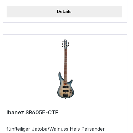
verstellbar) Saitenstärke ab Werk:
.045/.065/.080/.100/.130 Radius: 305mmR Equalizer:
Details
Ibanez Custom Elektronik 3-Band EQ mit EQ
Bypass Schaltung (passiver Tonregler am
Höhenregler) &amp; 3-Wege Mitten Frequenz
Schaltung Bünde: Medium Griffbrett: Gebundenes
Panga Panga (Walnuss Binding) Mensur:
901.7mm/35.5" // 864.0mm/34.0" Sattelbreite:
54mm Tonabnehmer: 2x Bartolini® BH2
Ibanez SR605E-CTF
fünfteiliger Jatoba/Walnuss Hals Palisander