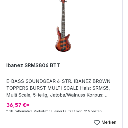
Ibanez SRMS806 BTT
E-BASS SOUNDGEAR 6-STR. IBANEZ BROWN
TOPPERS BURST MULTI SCALE Hals: SRMS5,
Multi Scale, 5-teilig, Jatoba/Walnuss Korpus:
Pappel Burl Decke/Mahagoni Korpus Dicke am 1.
36,57 €*
Bund: 19,5mm Breite am letzten Bund: 83mm Dicke
* mtl. "alternative Mietrate" bei einer Laufzeit von 72 Monaten
am 12. Bund: 23mm Hardware: Black matte
Brücke: MR5S (16.5mm Saitenabstand +/- 1.5mm
Merken