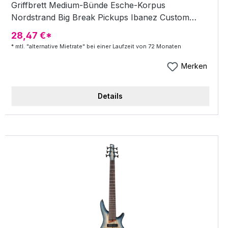
Griffbrett Medium-Bünde Esche-Korpus
Nordstrand Big Break Pickups Ibanez Custom
Electronics 3-Band EQ Accu-Cast B500 Series
28,47 €*
Bridge EQ Bypass Schalter Dreiwege
* mtl. "alternative Mietrate" bei einer Laufzeit von 72 Monaten
Mittenfrequenz Schalter SPEZIFIKATIONEN
Hals: SR5 Hals-Korpus-Übergang: Bolt-On
Merken
Halsmaterial: fünfteilig Jatoba / Walnuss Hals-
Finish: Öl Halsdicke 1. Bund (mm): 19,5 Halsdicke
Details
12. Bund (mm): 21,5 Mensur (mm): 864 Halsbreite
Sattel (mm): 45 Halsbreite Ende (mm): 68 Anzahl
der Bünde: 24 Griffbrett: Palisander
Griffbrettradius (mm): 305 Bünde: Medium Inlay:
Abalone oval Korpus: Esche Finish: Satin
Polyurethan Brücke: Accu-cast B505
Saitenabstand (mm): 16,5 Nut: Kunststoff
Stimmmechaniken: Ibanez machine heads Farbe
Hardware: Black PU Hals: Nordstrand Big Break
PU Brücke: Nordstrand Big Break Aktiver EQ:
Ibanez Custom Electronics 3-Band EQ Schaltung: