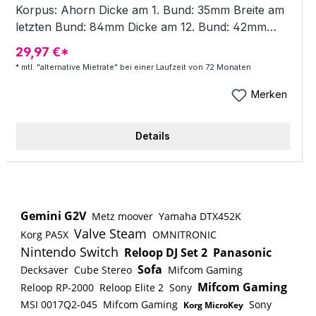
Korpus: Ahorn Dicke am 1. Bund: 35mm Breite am
Innensechskantschlüssel
letzten Bund: 84mm Dicke am 12. Bund: 42mm
Hardware Color: Black Matte Elektronik: Aero Silk
29,97 €*
Piezo Tonabnehmer mit aktiver Tonregelung
* mtl. "alternative Mietrate" bei einer Laufzeit von 72 Monaten
Brücke: Custom Aero Silk MR5 Radius: 60mmR/
90mmR (0 Bund/ Mensurlinie) Bünde: Keine
Merken
Griffbrett: Jatoba mit weißen Griffbretteinlagen
Mensur: 864 mm / 34" Sattelbreite: 42mm
Details
Gemini G2V
Metz moover
Yamaha DTX452K
Valve Steam
Korg PA5X
OMNITRONIC
Nintendo Switch
Reloop DJ Set 2
Panasonic
Sofa
Decksaver
Cube Stereo
Mifcom Gaming
Mifcom Gaming
Reloop RP-2000
Reloop Elite 2
Sony
MSI 0017Q2-045
Mifcom Gaming
Sony
Korg MicroKey