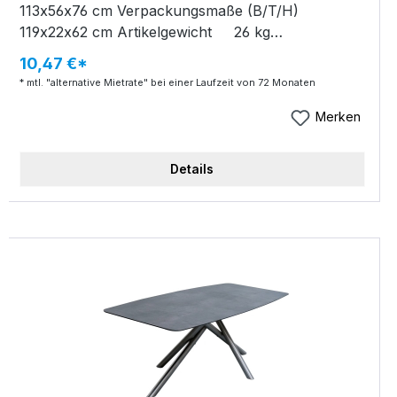
113x56x76 cm Verpackungsmaße (B/T/H)
119x22x62 cm Artikelgewicht 26 kg
Verpackungsgewicht 7 kg Schreibtisch KEAN
10,47 €*
Mix Holz FSC recyclet natur lackiert Füße
* mtl. "alternative Mietrate" bei einer Laufzeit von 72 Monaten
schwarz pulverbeschichtet 2 Schubladen B/T/H
113x56x76cm
Merken
Details