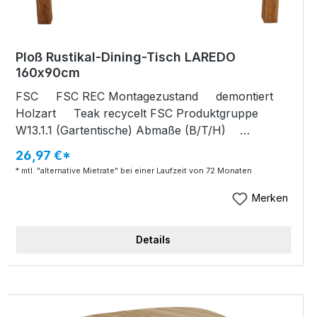
Ploß Rustikal-Dining-Tisch LAREDO
160x90cm
FSC FSC REC Montagezustand demontiert
Holzart Teak recycelt FSC Produktgruppe
W13.1.1 (Gartentische) Abmaße (B/T/H)
160x90x75 cm Verpackungsmaße (B/T/H)
26,97 €*
166x95x20 cm Artikelgewicht 49 kg
* mtl. "alternative Mietrate" bei einer Laufzeit von 72 Monaten
Verpackungsgewicht 4 kg Rustikal-Dining-Tisch
LAREDO Old-Teak gebürstet FSC Recycled
Merken
rechteckig Tischplatte 3 cm Beine ca. 9x9 cm
Unterschubhöhe ca. 68 cm B/T/H 160x90x75 cm
Details