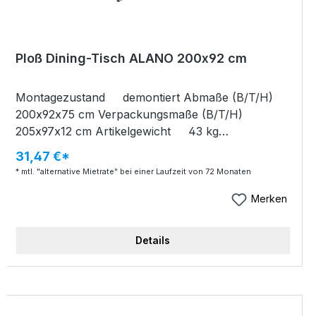
Ploß Dining-Tisch ALANO 200x92 cm
Montagezustand demontiert Abmaße (B/T/H)
200x92x75 cm Verpackungsmaße (B/T/H)
205x97x12 cm Artikelgewicht 43 kg
Verpackungsgewicht 3,7 kg Dining-Tisch
31,47 €*
ALANO Gestell Edelstahl Tischplatte HPL
* mtl. "alternative Mietrate" bei einer Laufzeit von 72 Monaten
anthrazit-mamoriert (10mm) rechteckig Kreuzfuß
Rohrdurchmesser 63 mm mit abgerundeten
Merken
Kanten B/T/H 200x92x75 cm
Details