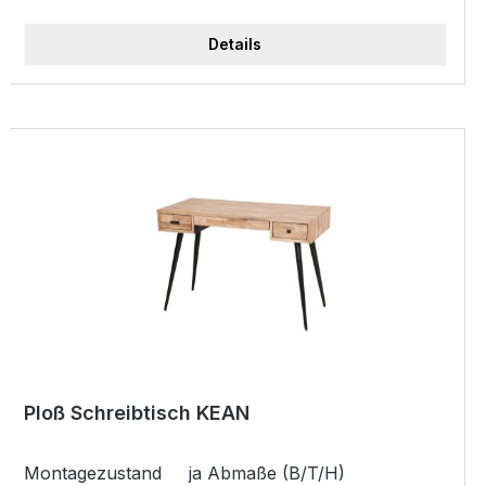
Beine 6x6 cm Unterschubhöhe ca. 69 cm B/T/H
110x110x75 cm
Details
Ploß Schreibtisch KEAN
Montagezustand ja Abmaße (B/T/H)