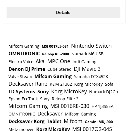
kostenlose und unverbindliche Mietkaufanfrage.
Daraufhin schickst Du uns per Email einen Link
Details
von einem Onlinehändler Deiner Wahl mit Deinem
Wunschprodukt. Dies funktioniert am besten,
wenn Du auf die Bestätigungsmail, die Du nach
Deiner Bestellung erhältst, antwortest. Die
angegebenen Kosten in diesem Artikel gelten nur
Nintendo Switch
Mifcom Gaming
MSI 0017L5-081
als Beispiel. Wenn Dein Wunschprodukt günstiger
OMNITRONIC
Numark M6 USB
Reloop RP-2000
ist, sinkt natürlich auch die finale alternative
Akai MPC One
Electro Voice
Indi Gaming
Mietkaufrate. Wir prüfen zeitnah, ob wir den
DJI Mavic 3
Denon DJ Prime
Cube Stereo
Artikel beschaffen können und erstellen dann ein
Mifcom Gaming
Valve Steam
Yamaha DTX452K
unverbindliches Angebot für Dich mit der finalen
Decksaver Rane
K&M 21302
Korg MicroKey
Sofa
monatlichen alternativen Mietkaufrate. Wenn Dir
Korg MicroKey
LD Systems
Sony
Numark DJ2Go
unser Angebot zusagt, sendest Du den Vertrag
Epson EcoTank
Sony
Reloop Elite 2
unterschrieben an uns zurück. Sobald uns alle
Mifcom Gaming
MSI 0016R8-030
HP 1J3S5EA
Unterlagen vorliegen und die 1. Rate bei uns
Decksaver
OMNITRONIC
Mifcom Gaming
eingegangen ist, bestellen wir Dein
Mifcom
Decksaver Korg
Tablet
Wunschprodukt und senden es Dir zu.
Gemini MDJ-900
MSI 0017Q2-045
Korg MicroKey
Metz moover