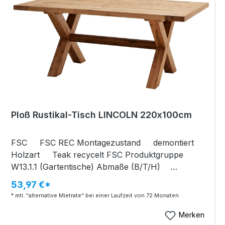
Ploß Rustikal-Tisch LINCOLN 220x100cm
FSC FSC REC Montagezustand demontiert
Holzart Teak recycelt FSC Produktgruppe
W13.1.1 (Gartentische) Abmaße (B/T/H)
220x100x75 cm Verpackungsmaße (B/T/H)
53,97 €*
225x105x20 cm Artikelgewicht 100 kg
* mtl. "alternative Mietrate" bei einer Laufzeit von 72 Monaten
Verpackungsgewicht 10 kg Rustikal-Tisch
LINCOLN Old-Teak, gebürstet FSC Recycled
Merken