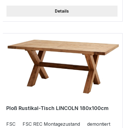
rechteckig Tischplatte 5 cm gekreuzte Beine ca.
10x10 cm Unterschubhöhe ca. 70,5 cm B/T/H
Details
220x100x75 cm
Ploß Rustikal-Tisch LINCOLN 180x100cm
FSC FSC REC Montagezustand demontiert