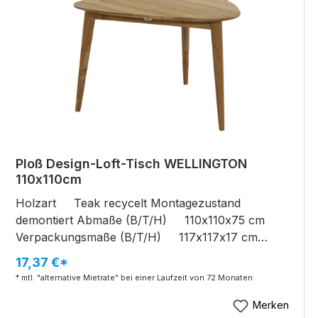
Ploß Design-Loft-Tisch WELLINGTON
110x110cm
Holzart Teak recycelt Montagezustand
demontiert Abmaße (B/T/H) 110x110x75 cm
Verpackungsmaße (B/T/H) 117x117x17 cm
Artikelgewicht 38,7 kg Verpackungsgewicht
17,37 €*
4,85 kg Design-Loft-Tisch WELLINGTON
* mtl. "alternative Mietrate" bei einer Laufzeit von 72 Monaten
Premium-Teak natur, SVLK zertifiziert mehrfach
polierte Oberflächen dreieckig Tischplatte 3 cm
Merken