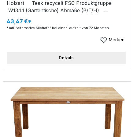
Holzart Teak recycelt FSC Produktgruppe
W13.1.1 (Gartentische) Abmaße (B/T/H)
180x100x75 cm Verpackungsmaße (B/T/H)
43,47 €*
185x105x25 cm Artikelgewicht 93 kg
* mtl. "alternative Mietrate" bei einer Laufzeit von 72 Monaten
Verpackungsgewicht 8 kg Rustikal-Tisch
LINCOLN Old-Teak, gebürstet FSC Recycled
Merken
rechteckig Tischplatte 5 cm gekreuzte Beine ca.
10x10 cm, Unterschubhöhe ca. 70,5 cm, B/T/H
Details
180x100x75 cm