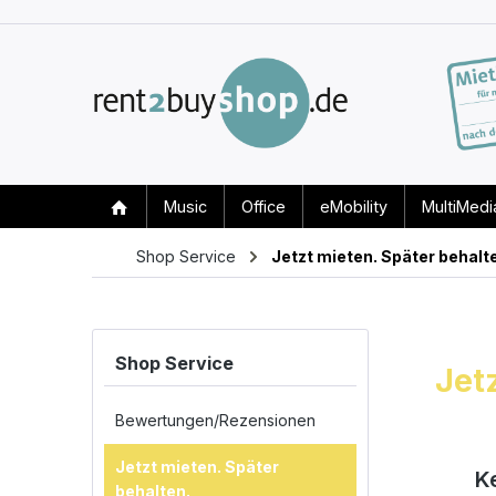
Music
Office
eMobility
MultiMedi
Shop Service
Jetzt mieten. Später behalt
Shop Service
Jet
Bewertungen/Rezensionen
Jetzt mieten. Später
K
behalten.