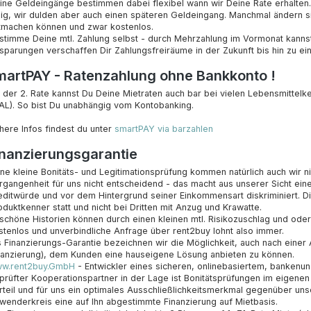
ine Geldeingänge bestimmen dabei flexibel wann wir Deine Rate erhalten.
llig, wir dulden aber auch einen späteren Geldeingang. Manchmal ändern si
tmachen können und zwar kostenlos.
stimme Deine mtl. Zahlung selbst - durch Mehrzahlung im Vormonat kanns
sparungen verschaffen Dir Zahlungsfreiräume in der Zukunft bis hin zu ei
martPAY - Ratenzahlung ohne Bankkonto !
 der 2. Rate kannst Du Deine Mietraten auch bar bei vielen Lebensmittel
AL). So bist Du unabhängig vom Kontobanking.
here Infos findest du unter
smartPAY via barzahlen
inanzierungsgarantie
ne kleine Bonitäts- und Legitimationsprüfung kommen natürlich auch wir nic
rgangenheit für uns nicht entscheidend - das macht aus unserer Sicht ein
editwürde und vor dem Hintergrund seiner Einkommensart diskriminiert. Di
oduktkenner statt und nicht bei Dritten mit Anzug und Krawatte.
schöne Historien können durch einen kleinen mtl. Risikozuschlag und oder
stenlos und unverbindliche Anfrage über rent2buy lohnt also immer.
s Finanzierungs-Garantie bezeichnen wir die Möglichkeit, auch nach einer
nanzierung), dem Kunden eine hauseigene Lösung anbieten zu können.
w.rent2buy.GmbH
- Entwickler eines sicheren, onlinebasiertem, bankenu
prüfter Kooperationspartner in der Lage ist Bonitätsprüfungen im eigenen
rteil und für uns ein optimales Ausschließlichkeitsmerkmal gegenüber uns
wenderkreis eine auf Ihn abgestimmte Finanzierung auf Mietbasis.