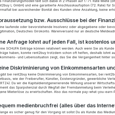
s Finanzierungsmodell teilt sich dabei in 2 Phasen auf 1.-71. Rate Miete (
nt2buy L GmbH) und eine garantierte Anschlusskaufoption (72. Rate) für Si
rmalfall bei ausreichender Bonität des Kunden ohne Anzahlung, keine erhö
oraussetzung bzw. Ausschlüsse bei der Finanz
ine laufende oder bevorstehende Insolvenz oder abgegebene oder bevors
gitimation, Deutsches Girokonto. Warenversand nur an deutsche Meldead
ne Anfrage lohnt auf jeden Fall, ist kostenlos 
eine SCHUFA Einträge können relativiert werden. Auch wenn Sie als Kunde
nträge haben, konnte rent2buy trotzdem schon oft helfen, deshalb lohnt au
nkommens- und Lebenssituation zeigt, das Sie die Vergangenheit hinter si
eine Diskriminierung von Einkommensarten u
 gibt bei rent2buy keine Diskriminierung von Einkommensarten, bei rent2b
etbasis, wie der Freiberufler, Künstler, Existenzgründer, gewerbliche Ve
RTZ4). Da wir die Kapitaldienstgenerierende Wirkung unserer Wirtschaftsg
meint das Sparpotenzial durch Wegfall der Fremdanmietung beim Verleiher
gene Mieterlöse zu erwirtschaften. Also das normale pay-what-you-earn-P
equem medienbruchfrei (alles über das Interne
lange es sicher genug für den Vorgang ist sollst Du als Kunde das Medium