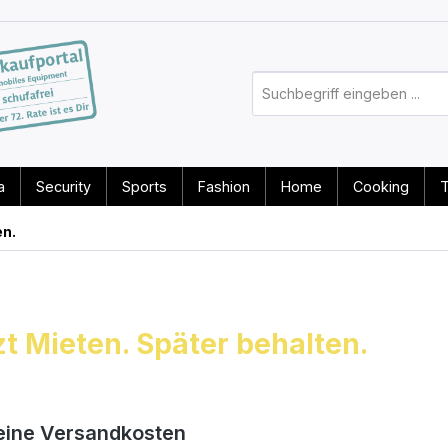
a
Security
Sports
Fashion
Home
Cooking
T
en.
zt Mieten. Später behalten.
eine Versandkosten