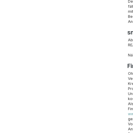
De
fä
mi
Be
An
s
Ab
RE
Nä
F
Oh
Ve
Kr
Pr
Un
ko
Al
Fi
ww
ge
Vo
An