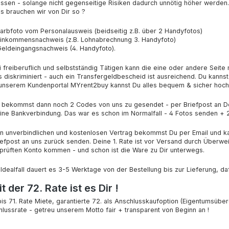
ssen - solange nicht gegenseitige Risiken dadurch unnötig höher werden.
s brauchen wir von Dir so ?
Farbfoto vom Personalausweis (beidseitig z.B. über 2 Handyfotos)
Einkommensnachweis (z.B. Lohnabrechnung 3. Handyfoto)
Geldeingangsnachweis (4. Handyfoto).
i freiberuflich und selbstständig Tätigen kann die eine oder andere Seit
s diskriminiert - auch ein Transfergeldbescheid ist ausreichend. Du kann
 unserem Kundenportal MYrent2buy kannst Du alles bequem & sicher hoc
 bekommst dann noch 2 Codes von uns zu gesendet - per Briefpost an D
ine Bankverbindung. Das war es schon im Normalfall - 4 Fotos senden +
n unverbindlichen und kostenlosen Vertrag bekommst Du per Email und ka
iefpost an uns zurück senden. Deine 1. Rate ist vor Versand durch Überw
prüften Konto kommen - und schon ist die Ware zu Dir unterwegs.
 Idealfall dauert es 3-5 Werktage von der Bestellung bis zur Lieferung, da
t der 72. Rate ist es Dir !
 bis 71. Rate Miete, garantierte 72. als Anschlusskaufoption (Eigentumsübe
hlussrate - getreu unserem Motto fair + transparent von Beginn an !