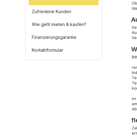
Ob
Id
Zufriedene Kunden
A
Wie geht mieten & kaufen?
Se
Au
Finanzierungsgarantie
Ve
We
Kontaktformular
Bi
re
Ind
Te
Te
ko
Im
am
Al
f
Za
err