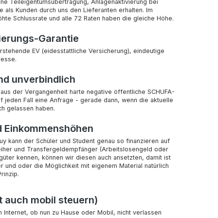
ohne Teileigentumsübertragung, Anlagenaktivierung bei
e als Kunden durch uns den Lieferanten erhalten. Im
hte Schlussrate und alle 72 Raten haben die gleiche Höhe.
ierungs-Garantie
tehende EV (eidesstattliche Versicherung), eindeutige
resse.
und unverbindlich
 aus der Vergangenheit harte negative öffentliche SCHUFA-
f jeden Fall eine Anfrage - gerade dann, wenn die aktuelle
ch gelassen haben.
nd Einkommenshöhen
uy kann der Schüler und Student genau so finanzieren auf
rleiher und Transfergeldempfänger (Arbeitslosengeld oder
üter kennen, können wir diesen auch ansetzten, damit ist
 und oder die Möglichkeit mit eigenem Material natürlich
rinzip.
t auch mobil steuern)
 Internet, ob nun zu Hause oder Mobil, nicht verlassen