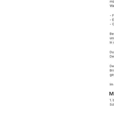
mü
Wa
- 
- 
- 
Be
un
In
Du
De
De
Br
ge
Im
Mi
1.
Sc