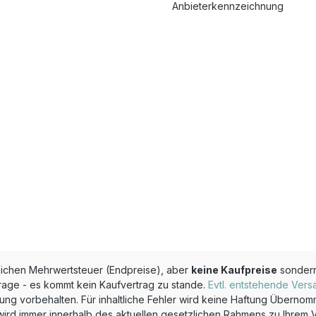
Anbieterkennzeichnung
zlichen Mehrwertsteuer (Endpreise), aber
keine Kaufpreise
sonder
rage - es kommt kein Kaufvertrag zu stande.
Evtl. entstehende Vers
g vorbehalten. Für inhaltliche Fehler wird keine Haftung Überno
wird immer innerhalb des aktuellen gesetzlichen Rahmens zu Ihrem Vor