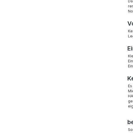
Da
re
No
V
Ke
Le
Ei
Kl
Ei
Ei
K
Es
Mi
HA
ge
ei
b
So