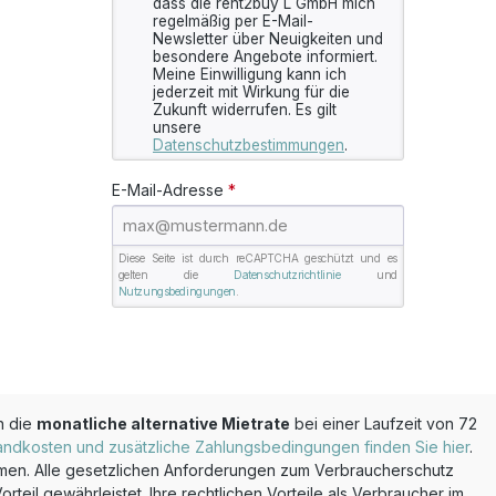
dass die rent2buy L GmbH mich
regelmäßig per E-Mail-
Newsletter über Neuigkeiten und
besondere Angebote informiert.
Meine Einwilligung kann ich
jederzeit mit Wirkung für die
Zukunft widerrufen. Es gilt
unsere
Datenschutzbestimmungen
.
E-Mail-Adresse
*
Diese Seite ist durch reCAPTCHA geschützt und es
gelten die
Datenschutzrichtlinie
und
Nutzungsbedingungen
.
n die
monatliche alternative Mietrate
bei einer Laufzeit von 72
andkosten und zusätzliche Zahlungsbedingungen finden Sie hier
.
mmen. Alle gesetzlichen Anforderungen zum Verbraucherschutz
teil gewährleistet. Ihre rechtlichen Vorteile als Verbraucher im