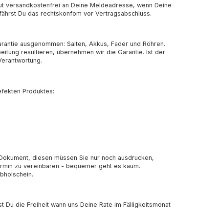
olut versandkostenfrei an Deine Meldeadresse, wenn Deine
erfährst Du das rechtskonfom vor Vertragsabschluss.
arantie ausgenommen: Saiten, Akkus, Fader und Röhren.
itung resultieren, übernehmen wir die Garantie. Ist der
Verantwortung.
efekten Produktes:
F-Dokument, diesen müssen Sie nur noch ausdrucken,
rmin zu vereinbaren - bequemer geht es kaum.
bholschein.
st Du die Freiheit wann uns Deine Rate im Fälligkeitsmonat