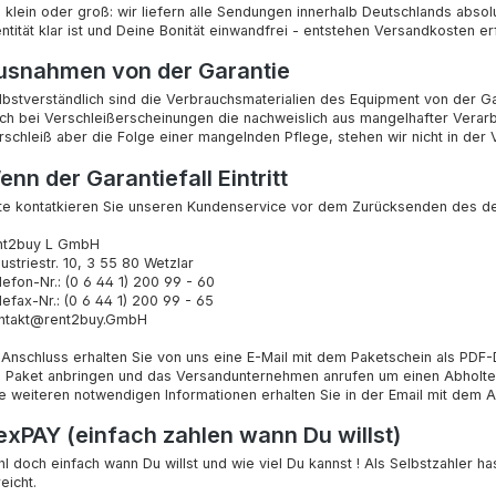
 klein oder groß: wir liefern alle Sendungen innerhalb Deutschlands abs
entität klar ist und Deine Bonität einwandfrei - entstehen Versandkosten 
usnahmen von der Garantie
lbstverständlich sind die Verbrauchsmaterialien des Equipment von der G
ch bei Verschleißerscheinungen die nachweislich aus mangelhafter Verarbe
rschleiß aber die Folge einer mangelnden Pflege, stehen wir nicht in der 
nn der Garantiefall Eintritt
tte kontatkieren Sie unseren Kundenservice vor dem Zurücksenden des d
nt2buy L GmbH
ustriestr. 10, 3 55 80 Wetzlar
lefon-Nr.: (0 6 44 1) 200 99 - 60
lefax-Nr.: (0 6 44 1) 200 99 - 65
ntakt@rent2buy.GmbH
 Anschluss erhalten Sie von uns eine E-Mail mit dem Paketschein als PD
 Paket anbringen und das Versandunternehmen anrufen um einen Abholte
le weiteren notwendigen Informationen erhalten Sie in der Email mit dem A
lexPAY (einfach zahlen wann Du willst)
hl doch einfach wann Du willst und wie viel Du kannst ! Als Selbstzahler ha
eicht.