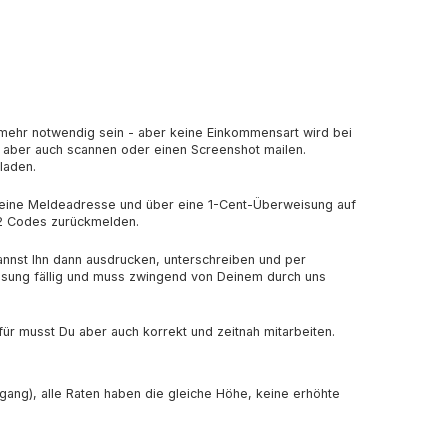
e mehr notwendig sein - aber keine Einkommensart wird bei
st aber auch scannen oder einen Screenshot mailen.
hladen.
eine Meldeadresse und über eine 1-Cent-Überweisung auf
 2 Codes zurückmelden.
nnst Ihn dann ausdrucken, unterschreiben und per
eisung fällig und muss zwingend von Deinem durch uns
für musst Du aber auch korrekt und zeitnah mitarbeiten.
rgang), alle Raten haben die gleiche Höhe, keine erhöhte