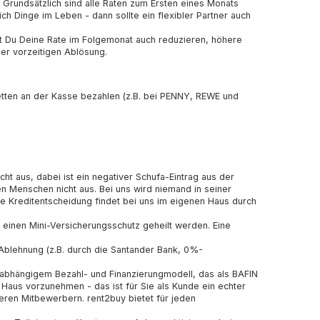
 Grundsätzlich sind alle Raten zum Ersten eines Monats
ch Dinge im Leben - dann sollte ein flexibler Partner auch
t Du Deine Rate im Folgemonat auch reduzieren, höhere
ner vorzeitigen Ablösung.
ketten an der Kasse bezahlen (z.B. bei PENNY, REWE und
ht aus, dabei ist ein negativer Schufa-Eintrag aus der
en Menschen nicht aus. Bei uns wird niemand in seiner
e Kreditentscheidung findet bei uns im eigenen Haus durch
 einen Mini-Versicherungsschutz geheilt werden. Eine
 Ablehnung (z.B. durch die Santander Bank, 0%-
nabhängigem Bezahl- und Finanzierungmodell, das als BAFIN
 Haus vorzunehmen - das ist für Sie als Kunde ein echter
eren Mitbewerbern. rent2buy bietet für jeden