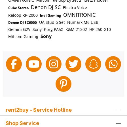
OMNITRONIC
Mifcom
Reloop DJ Set 2
Metz moover
Denon DJ SC
Electro Voice
Cube Stereo
OMNITRONIC
Reloop RP-2000
Indi Gaming
UA Studio Set
Numark M6 USB
Denon DJ SC6000
Gemini G2V
Sony
Korg PA5X
K&M 21302
HP 250 G10
Sony
Mifcom Gaming
rent2buy - Service Hotline
Shop Service