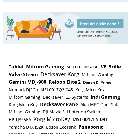
Tablet
Mifcom Gaming
VR Brille
MSI 0016R8-030
Decksaver Korg
Valve Steam
Mifcom Gaming
Gemini MDJ-900
Reloop Elite 2
Denon DJ Prime
Numark DJ2Go
MSI 0017Q2-045
Korg MicroKey
Indi Gaming
Mifcom Gaming
Decksaver
LD Systems
Decksaver Rane
Korg MicroKey
Akai MPC One
Sofa
Mifcom Gaming
DJI Mavic 3
Nintendo Switch
Korg MicroKey
MSI 0017L5-081
HP 1J3S5EA
Panasonic
Yamaha DTX452K
Epson EcoTank