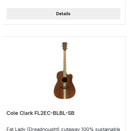
Clark 3-way face blend pickup system incl. case
Details
Cole Clark FL2EC-BLBL-SB
Fat Lady (Dreadnought) cutaway 100% sustainable