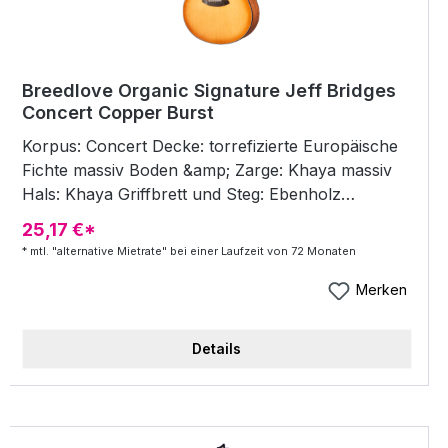
Breedlove Organic Signature Jeff Bridges
Concert Copper Burst
Korpus: Concert Decke: torrefizierte Europäische
Fichte massiv Boden &amp; Zarge: Khaya massiv
Hals: Khaya Griffbrett und Steg: Ebenholz
Griffbrett-Inlays: All in this together Binding:
25,17 €*
Tortoise Mechaniken: Breedlove Premium Chrome
* mtl. "alternative Mietrate" bei einer Laufzeit von 72 Monaten
mit schwarzen Flügeln Rosette: Rings Bünde: 20
Sattel / Stegeinlage: Knochen Sattelbreite: 43 mm
Merken
Mensur: 25,5 / 650 mm Preamp: Breedlove
Natural Sound Top Finish: Copper Burst Semi
Details
Gloss inkl. Deluxe Signature Gigbag