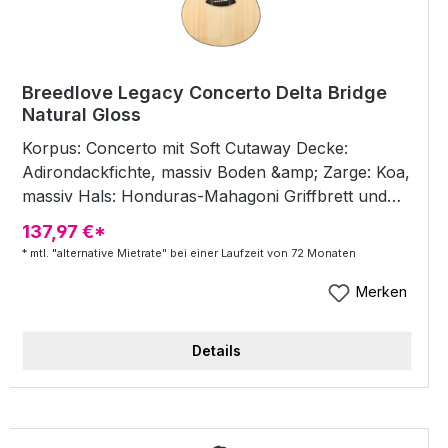
Breedlove Legacy Concerto Delta Bridge
Natural Gloss
Korpus: Concerto mit Soft Cutaway Decke:
Adirondackfichte, massiv Boden &amp; Zarge: Koa,
massiv Hals: Honduras-Mahagoni Griffbrett und
Steg: Ebenholz Griffbrett-Inlays: Dots / Legacy
137,97 €*
Knot Purfling: Synth. Perlmutt (Mother of Pearl)
* mtl. "alternative Mietrate" bei einer Laufzeit von 72 Monaten
Binding: Black Rosette: Knots Mechaniken: Gotoh
381 Chrome Bünde: 20 Sattel / Stegeinlage:
Merken
Knochen Sattelbreite: 44,5 mm Mensur: 25,5" /
648 mm Sound Optimized Preamp: LR Baggs
Details
Anthem Tru-Mic Top Finish: Natural Gloss Body
Finish: Natural Gloss Neck Finish: Hand-rubbed
Semi-Gloss Case: DLX Hardshell Case