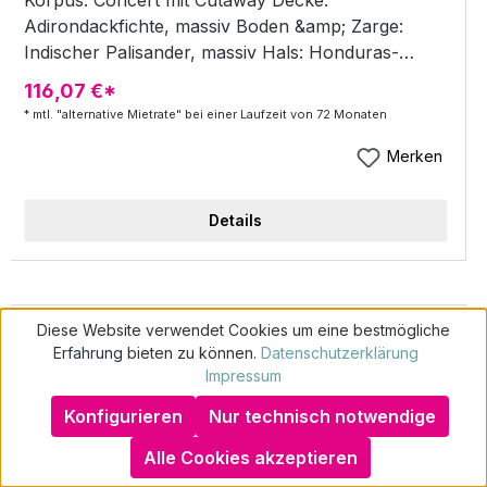
Korpus: Concert mit Cutaway Decke:
Adirondackfichte, massiv Boden &amp; Zarge:
Indischer Palisander, massiv Hals: Honduras-
Mahagoni Griffbrett und Steg: Ebenholz Griffbrett-
116,07 €*
Inlays: Interlocking Diamonds Purfling: BWB
* mtl. "alternative Mietrate" bei einer Laufzeit von 72 Monaten
Binding: Tortoise Rosette: BWB / Spalted Maple
Mechaniken: Breedlove Nickel Bünde: 20 Sattel /
Merken
Stegeinlage: TUSQ Sattelbreite: 44,5 mm Mensur:
25,5" / 648 mm Preamp: LR Baggs EAS VTC Top
Details
Finish: Burnt Amber Gloss Body Finish: Natural
Gloss Neck Finish: Hand-rubbed Semi-Gloss Case:
DLX Hardshell Case
Diese Website verwendet Cookies um eine bestmögliche
Erfahrung bieten zu können.
Datenschutzerklärung
Impressum
Konfigurieren
Nur technisch notwendige
Wie geht schufafreies Mieten?
Alle Cookies akzeptieren