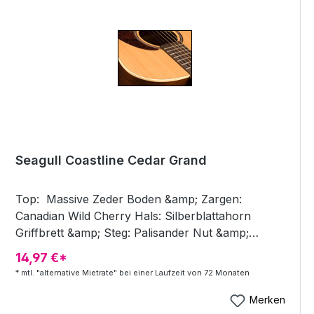
Seagull Coastline Cedar Grand
Top: Massive Zeder Boden &amp; Zargen:
Canadian Wild Cherry Hals: Silberblattahorn
Griffbrett &amp; Steg: Palisander Nut &amp;
Saddle: Compensated Tusq ® von Graphtech
14,97 €*
Truss Rod: Double Function Finish: Seidenmatt
* mtl. "alternative Mietrate" bei einer Laufzeit von 72 Monaten
Benutzerdefinierte Oberfläche poliert
Merken