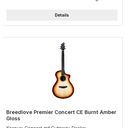
Knochen Sattelbreite: 44,5 mm Mensur: 25,5" /
648 mm Preamp: LR Baggs Anthem Tru-Mic Top
Details
Finish: Natural Gloss Body Finish: Natural Gloss
Neck Finish: Hand-rubbed Semi-Gloss Case: DLX
Hardshell Case
Breedlove Premier Concert CE Burnt Amber
Gloss