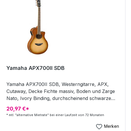
651mm / 25,6" Boden &amp; Zargen: Okoume
Stimmmechaniken: Chrome Die-cast Output: Dual
Outputs (Mono Out / Stereo Out) Preamp: Ibanez
DP1 Bracing: Scalloped X Dicke am 7 Bund:
21,5mm
Yamaha APX700II SDB
Yamaha APX700II SDB, Westerngitarre, APX,
Cutaway, Decke Fichte massiv, Boden und Zarge
Nato, Ivory Binding, durchscheinend schwarze
Kopfplatte, Hals Nato, Griffbrett Palisander, Dot
20,97 €*
Inlays, Brücke Palisander, 22 Bünde, Mensur 650
* mtl. "alternative Mietrate" bei einer Laufzeit von 72 Monaten
mm, Sattelbreite 43 mm, Preamp "System 64 1-
way ART", Kontakttonabnehmer (im Inneren des
Merken