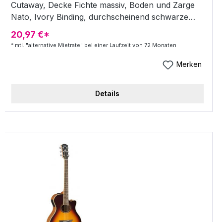
Cutaway, Decke Fichte massiv, Boden und Zarge
Nato, Ivory Binding, durchscheinend schwarze
Kopfplatte, Hals Nato, Griffbrett Palisander, Dot
20,97 €*
Inlays, Brücke Palisander, 22 Bünde, Mensur 650
* mtl. "alternative Mietrate" bei einer Laufzeit von 72 Monaten
mm, Sattelbreite 43 mm, Preamp "System 64 1-
way ART", Kontakttonabnehmer (im Inneren des
Merken
Korpus), Mechanik Yamaha Die-Cast Chrom,
Finish Natur - Westerngitarre + APX Serie + mit
Details
Cutaway + Decke Fichte massiv + Boden und
Zarge Nato + Ivory Binding + durchscheinend
schwarze Kopfplatte + Hals Nato + Griffbrett
Palisander + Dot Inlays + Brücke Palisander + 22
Bünde + Mensur: 650 mm + Sattelbreite: 43 mm +
Preamp "System 64 1-way ART",
Kontakttonabnehmer (im Inneren des Korpus) +
Mechanik Yamaha Die-Cast Chrom + Farbe: Natur