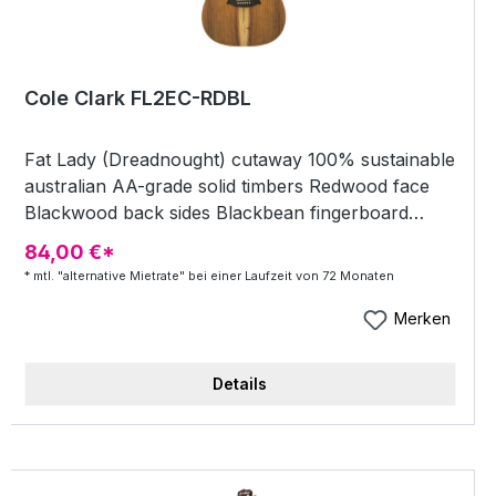
Cole Clark FL2EC-RDBL
Fat Lady (Dreadnought) cutaway 100% sustainable
australian AA-grade solid timbers Redwood face
Blackwood back sides Blackbean fingerboard
snowflake fretboard inlays Blackwood bridge
84,00 €*
Queensland Maple neck Finish Nitrocellulose
* mtl. "alternative Mietrate" bei einer Laufzeit von 72 Monaten
(natural satin) Grover machine heads scale 65 cm
neck width at nut 4 4 cm Cole Clark 3-way face
Merken
blend pickup system incl. case
Details