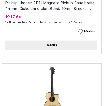
Pickup: Ibanez AP11 Magnetic Pickup Sattelbreite:
44 mm Dicke am ersten Bund: 20mm Brücke:
Katalox Scalloped Bridge Mechaniken: Chrome
19,17 €*
Die-cast tuners(1:18 gear ratio) Saitenabstand:
* mtl. "alternative Mietrate" bei einer Laufzeit von 72 Monaten
.011/.015/.022/.032/.042/.052 Mensur: 651 mm Neck
type: Comfort Grip w/Rounded Fretboard Edge
Merken
Factory tuning: 1E,2B,3G,4D,5A,6E Preamp:
Ibanez Custom Electronics w/ Volume and Tone
Details
Control Dicke am 7 Bund: 21 mm Saiten ab Werk:
D'Addario® XTAPB1152