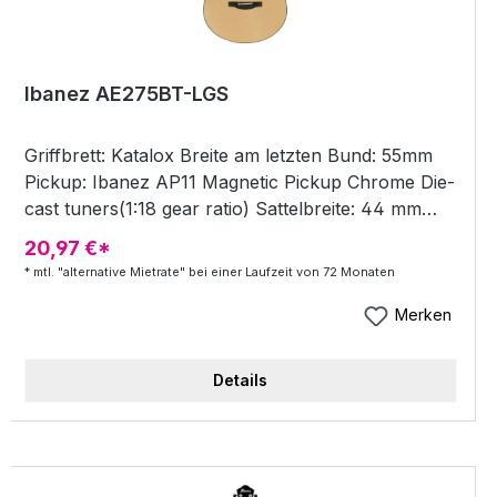
Ibanez AE275BT-LGS
Griffbrett: Katalox Breite am letzten Bund: 55mm
Pickup: Ibanez AP11 Magnetic Pickup Chrome Die-
cast tuners(1:18 gear ratio) Sattelbreite: 44 mm
Dicke am ersten Bund: 21mm Brücke: Katalox
20,97 €*
Scalloped Bridge Mechaniken: Chrome Die-cast
* mtl. "alternative Mietrate" bei einer Laufzeit von 72 Monaten
tuners(1:18 gear ratio) Saitenabstand:
.016/.022/.029/.048/.060/.070 Mensur: 685,7mm
Merken
Neck type: Comfort Grip w/Rounded Fretboard
Edge Factory tuning: 1E,2B,3G,4D,5A,6E Preamp:
Details
Ibanez Custom Electronics w/ Volume and Tone
Control Dicke am 7 Bund: 22 mm Saiten ab Werk:
D'Addario® EXP23