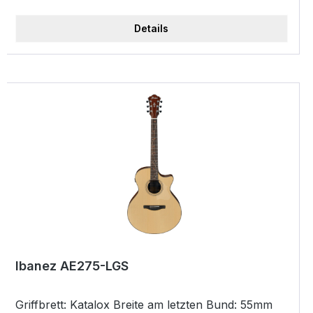
Korpus), Mechanik Yamaha Die-Cast Chrom,
Finish Vintage Sunburst - Westerngitarre + APX
Details
Serie + mit Cutaway + Decke Fichte massiv +
Boden und Zarge Nato + Ivory Binding +
durchscheinend schwarze Kopfplatte + Hals Nato
+ Griffbrett Palisander + Dot Inlays + Brücke
Palisander + 22 Bünde + Mensur: 650 mm +
Sattelbreite: 43 mm + Preamp "System 64 1-way
ART", Kontakttonabnehmer (im Inneren des
Korpus) + Mechanik Yamaha Die-Cast Chrom +
Farbe: Vintage Sunburst
Ibanez AE275-LGS
Griffbrett: Katalox Breite am letzten Bund: 55mm