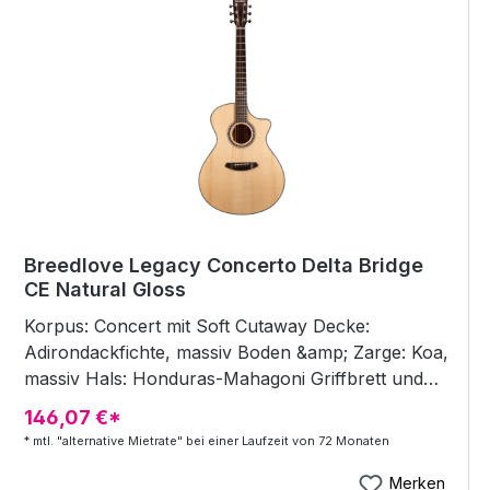
Breedlove Legacy Concerto Delta Bridge
CE Natural Gloss
Korpus: Concert mit Soft Cutaway Decke:
Adirondackfichte, massiv Boden &amp; Zarge: Koa,
massiv Hals: Honduras-Mahagoni Griffbrett und
Steg: Ebenholz Griffbrett-Inlays: Dots / Legacy
146,07 €*
Knot Purfling: Synth. Perlmutt (Mother of Pearl)
* mtl. "alternative Mietrate" bei einer Laufzeit von 72 Monaten
Binding: Black Rosette: Knots Mechaniken: Gotoh
381 Chrome Bünde: 20 Sattel / Stegeinlage:
Merken