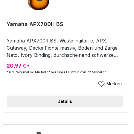
Yamaha APX700II-BS
Yamaha APX700II BS, Westerngitarre, APX,
Cutaway, Decke Fichte massiv, Boden und Zarge
Nato, Ivory Binding, durchscheinend schwarze
Kopfplatte, Hals Nato, Griffbrett Palisander, Dot
20,97 €*
Inlays, Brücke Palisander, 22 Bünde, Mensur 650
* mtl. "alternative Mietrate" bei einer Laufzeit von 72 Monaten
mm, Sattelbreite 43 mm, Preamp "System 64 1-
way ART", Kontakttonabnehmer (im Inneren des
Merken
Korpus), Mechanik Yamaha Die-Cast Chrom,
Finish Brown Sunburst - Westerngitarre + APX
Details
Serie + mit Cutaway + Decke Fichte massiv +
Boden und Zarge Nato + Ivory Binding +
durchscheinend schwarze Kopfplatte + Hals Nato
+ Griffbrett Palisander + Dot Inlays + Brücke