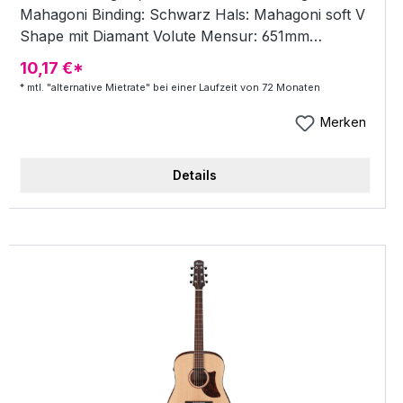
Mahagoni Binding: Schwarz Hals: Mahagoni soft V
Shape mit Diamant Volute Mensur: 651mm
Korpustiefe: 5 Bünde: 20 Mechaniken: Chrome
10,17 €*
Die-cast Pins: Ibanez Advantage Steg: Palisander
* mtl. "alternative Mietrate" bei einer Laufzeit von 72 Monaten
Saiten: DAddario EXP11 Coated 80/20 Bronze,
Light (.012 - .053 Gauge Farbe: Open Pore Natural
Merken
Finish: Open Pore
Details