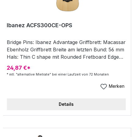
Ibanez ACFS300CE-OPS
Bridge Pins: Ibanez Advantage Griffbrett: Macassar
Ebenholz Griffbrett Breite am letzten Bund: 56 mm
Hals: Thin C shape mit Rounded Fretboard Edge
African Mahagoni/Pau Ferro 5 teilig Bünde: 20
24,87 €*
Saitenstärke: .012/.016/.024/.032/.042/.053 Pickup:
* mtl. "alternative Mietrate" bei einer Laufzeit von 72 Monaten
Ibanez T-bar Undersaddle &amp; Block Contact
pickup Sattelbreite: 45mm Saiten: Elixir® Strings
Merken
Nanoweb Phosphor Bronze, Light Factory Tuning:
1E,2B,3G,4D,5A, 6E Dicke am ersten Bund: 20,5
Details
mm Brücke: Macassar Ebony Korpus: Cutaway
Grand Concert (höhere Korpustiefe)
Griffbrettradius (mm): 400 Decke: Massive
Engelmann-Fichte Saitenabstand: 11mm Mensur: