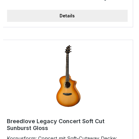
Mensur: 25,5" / 648 mm Preamp: LR Baggs
Anthem Tru-Mic Top Finish: Natural Gloss Body
Details
Finish: Natural Gloss Case: Ameritage Case
Breedlove Legacy Concert Soft Cut
Sunburst Gloss
Korpusform: Concert mit Soft-Cutaway Decke: