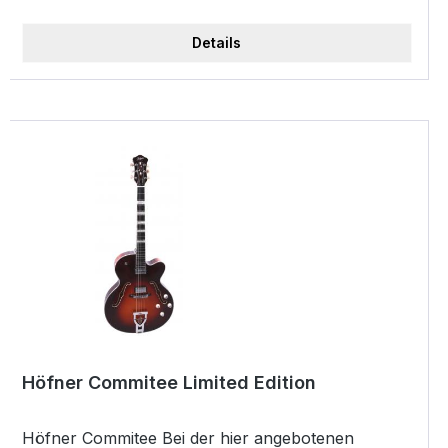
Korpus), Mechanik Yamaha Die-Cast Chrom,
Finish Sand Burst - Westerngitarre + APX Serie +
Details
mit Cutaway + Decke Fichte massiv + Boden und
Zarge Nato + Ivory Binding + durchscheinend
schwarze Kopfplatte + Hals Nato + Griffbrett
Palisander + Dot Inlays + Brücke Palisander + 22
Bünde + Mensur: 650 mm + Sattelbreite: 43 mm +
Preamp "System 64 1-way ART",
Kontakttonabnehmer (im Inneren des Korpus) +
Mechanik Yamaha Die-Cast Chrom + Farbe: Sand
Burst
Höfner Commitee Limited Edition
Höfner Commitee Bei der hier angebotenen