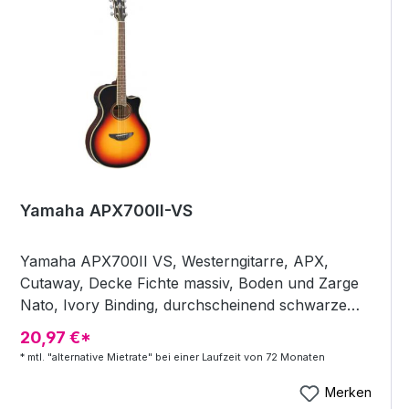
Palisander + 22 Bünde + Mensur: 650 mm +
Sattelbreite: 43 mm + Preamp "System 64 1-way
ART", Kontakttonabnehmer (im Inneren des
Korpus) + Mechanik Yamaha Die-Cast Chrom +
Farbe: Brown Sunburst
Yamaha APX700II-VS
Yamaha APX700II VS, Westerngitarre, APX,
Cutaway, Decke Fichte massiv, Boden und Zarge
Nato, Ivory Binding, durchscheinend schwarze
Kopfplatte, Hals Nato, Griffbrett Palisander, Dot
20,97 €*
Inlays, Brücke Palisander, 22 Bünde, Mensur 650
* mtl. "alternative Mietrate" bei einer Laufzeit von 72 Monaten
mm, Sattelbreite 43 mm, Preamp "System 64 1-
way ART", Kontakttonabnehmer (im Inneren des
Merken