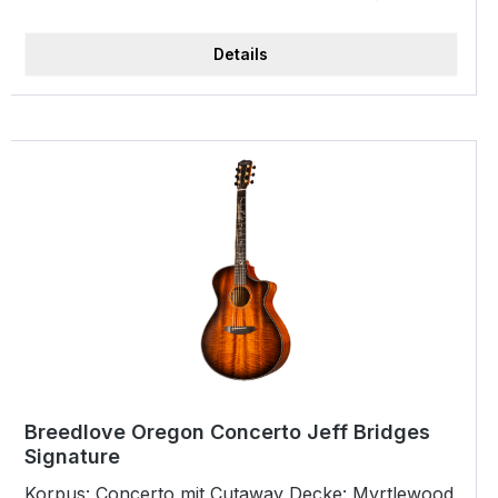
mm Mensur: 25,5 / 650 mm Preamp: Breedlove
Natural Sound Top Finish: Sunburst Gloss inkl.
Details
Deluxe Signature Gigbag
Breedlove Oregon Concerto Jeff Bridges
Signature
Korpus: Concerto mit Cutaway Decke: Myrtlewood