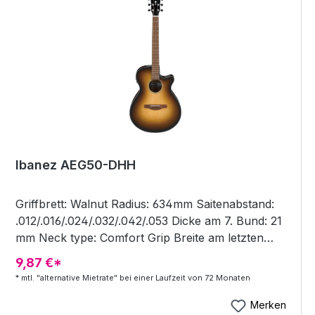
Ibanez AEG50-DHH
Griffbrett: Walnut Radius: 634mm Saitenabstand:
.012/.016/.024/.032/.042/.053 Dicke am 7. Bund: 21
mm Neck type: Comfort Grip Breite am letzten
Bund: 55mm Pickup: Ibanez T-bar II Undersaddle
9,87 €*
Factory tuning: 1E,2B,3G,4D,5A,6E Dicke am
* mtl. "alternative Mietrate" bei einer Laufzeit von 72 Monaten
ersten Bund: 20mm Stimmmeachaniken: Chrome
Die-cast tuners Saiten ab Werk: Ibanez IACSP6C
Merken