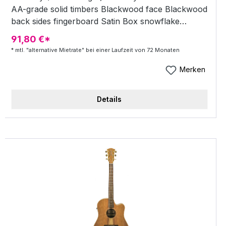
AA-grade solid timbers Blackwood face Blackwood
back sides fingerboard Satin Box snowflake
fretboard inlays Blackwood bridge Queensland
91,80 €*
Maple neck Finish Nitrocellulose (natural satin)
* mtl. "alternative Mietrate" bei einer Laufzeit von 72 Monaten
Grover machine heads scale 65 cm neck width at
nut 4 4 cm Cole Clark 3-way face blend pickup
Merken
system incl. case
Details