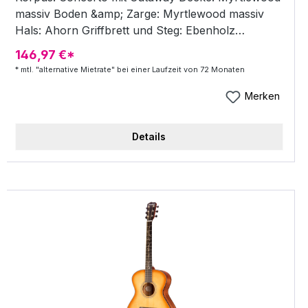
massiv Boden &amp; Zarge: Myrtlewood massiv
Hals: Ahorn Griffbrett und Steg: Ebenholz
Griffbrett-Inlays: All in this together Binding: Black
146,97 €*
Purfling: Fishbone Mechaniken: Breedlove Satin
* mtl. "alternative Mietrate" bei einer Laufzeit von 72 Monaten
Gold mit schwarzen Flügeln Rosette: Fishbone
Bünde: 20 Sattel / Stegeinlage: Tusq Sattelbreite:
Merken
45 mm Mensur: 25,5 / 650 mm Preamp: L.R.
BAGGS Anthem TRU-Mic Top Finish: Bourbon
Details
Burst Gloss inkl. Deluxe Signature Gigbag