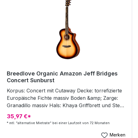
Breedlove Organic Amazon Jeff Bridges
Concert Sunburst
Korpus: Concert mit Cutaway Decke: torrefizierte
Europäische Fichte massiv Boden &amp; Zarge:
Granadillo massiv Hals: Khaya Griffbrett und Steg:
Ebenholz Griffbrett-Inlays: All in this together
35,97 €*
Binding: Walnut Mechaniken: Breedlove Premium
* mtl. "alternative Mietrate" bei einer Laufzeit von 72 Monaten
Gold mit schwarzen Flügeln Rosette: Rings Bünde:
20 Sattel / Stegeinlage: Knochen Sattelbreite: 43
Merken