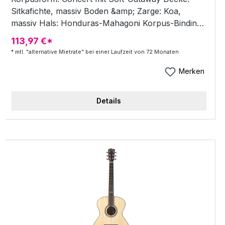
Sitkafichte, massiv Boden &amp; Zarge: Koa,
massiv Hals: Honduras-Mahagoni Korpus-Binding:
Ivoroid Griffbrett: Ebenholz Griffbretteinlagen:
113,97 €*
Legacy Wave Steg: Ebenholz Rosette: Legacy
* mtl. "alternative Mietrate" bei einer Laufzeit von 72 Monaten
Ablone Sattel &amp; Stegeinlage: Knochen
Preamp: LR Baggs Anthem TRU-Mic Body-Finish:
Merken
Gloss Burst Koffer: Deluxe Hardshell
Details