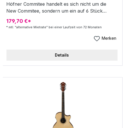
Höfner Commitee handelt es sich nicht um die
New Commitee, sondern um ein auf 6 Stück
weltweit limitiertes Modell. Die Facts der Commitee:
179,70 €*
6 Stück weltweit Perloid Binding Spezieller
* mtl. "alternative Mietrate" bei einer Laufzeit von 72 Monaten
Saitenhalter (im Stil der 60iger Jahre) Original
Höfner Diamond Tonabnehmer Selektierte Bridge
Merken
Beige Volumen und Tone Regler Knöpfe Bei
Interesse können Sie sich gerne an uns wenden.
Details
Die Gitarre kann bei Bedarf auch angetestet
werden.