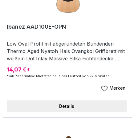
Ibanez AAD100E-OPN
Low Oval Profil mit abgerundeten Bundenden
Thermo Aged Nyatoh Hals Ovangkol Griffbrett mit
weißem Dot Inlay Massive Sitka Fichtendecke,
Okoume Boden &amp; Zargen Chrome Die-cast
14,07 €*
Mechaniken (18:1 gear ratio) Ovangkol Scalloped
* mtl. "alternative Mietrate" bei einer Laufzeit von 72 Monaten
Brücke Ibanez Advantage Bridge Pin Ibanez AP11
Magnetic und Contact Tonabnehmer Ibanez
Merken
Custom Elektronik / Volume und Ton Regler
SPEZIFIKATIONEN Hals Low Oval Grip mit
Details
abgerundeten Bundenden Hals-Korpus-Übergang
Dovetail Position des Übergangs 14. Bund
Halsmaterial Thermo Aged Nyatoh Hals-Finish
Polyurethan (satiniert) Halsdicke 1. Bund (mm)