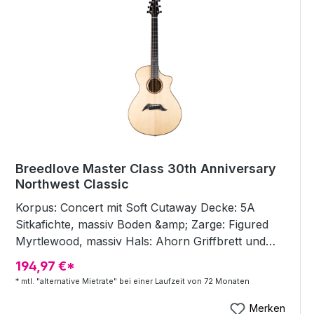
Breedlove Master Class 30th Anniversary
Northwest Classic
Korpus: Concert mit Soft Cutaway Decke: 5A
Sitkafichte, massiv Boden &amp; Zarge: Figured
Myrtlewood, massiv Hals: Ahorn Griffbrett und
Steg: Ebenholz Griffbrett-Inlays: 30th Anniversary
194,97 €*
Binding: Walnut Rosette: Engraved Myrtlewood
* mtl. "alternative Mietrate" bei einer Laufzeit von 72 Monaten
Mechaniken: Gotoh 510 Gold Bünde: 20 Sattel /
Stegeinlage: Knochen Sattelbreite: 44,5 mm
Merken