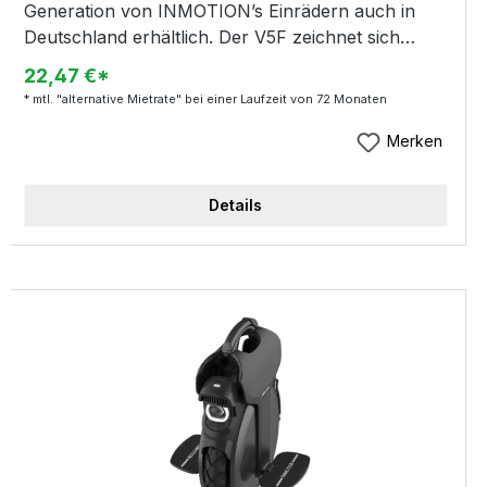
Generation von INMOTION’s Einrädern auch in
Deutschland erhältlich. Der V5F zeichnet sich
durch exzellentes Design und verbesserte
22,47 €*
Fahreigenschaften aus. Außerdem wurden
* mtl. "alternative Mietrate" bei einer Laufzeit von 72 Monaten
Reichweite und Leistung optimiert. Das
Eigengewicht wurde ebenso reduziert, weshalb der
Merken
INMOTION V5F z.B. bequem in öffentlichen
Verkehrsmitteln mitgeführt werden kann. Ein
Details
neuartiger Lift-Up-Mechanismus sorgt von nun an,
dass der Motor beim Hochheben deaktiviert wird –
für noch mehr Sicherheit.erfektes
NutzererlebnisBis zu 25 km/h leistet der neue
Motor des INMOTION V5F und das bei einer
realistischen Reichweite von ca. 20 – 30
Kilometern. Priorität hat wie immer der Fahrspaß
und natürlich auch die Alltagstauglichkeit. Geeignet
ist der V5F übrigens für nahezu alle Terrains, für
Profis und für Anfänger – auch bei nassen
Verhältnissen dank seiner IP55