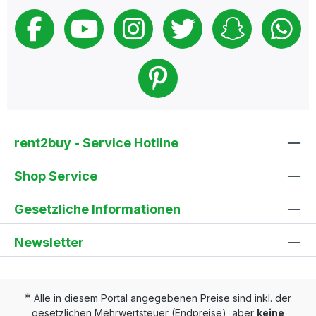
Farbe: schwarz oder weiß Akku: 72 V, 4 Ah, 288
Wh Ladezeit: ca. 3 Stunden Reichweite: 20 – 30 km
max. Zuladung: ca. 120 kg Top-Speed: 25 km/h
max. Steigung: 18° Gewicht: 11,9 kg Motorleistung:
550 Watt Raddurchmesser: 14 Zoll IP-
Schutzklasse: IP55 (spritzwassergeschützt)
rent2buy - Service Hotline
Shop Service
Gesetzliche Informationen
Newsletter
*
Alle in diesem Portal angegebenen Preise sind inkl. der
gesetzlichen Mehrwertsteuer (Endpreise), aber
keine