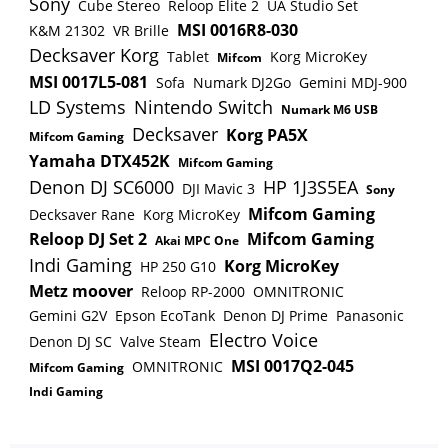
10h und 5h mit Dual-Laden Motor: 2000W
hochgehoben wird. So verhindern Sie ungewollte
Sony
Cube Stereo
Reloop Elite 2
UA Studio Set
Radgröße: 18 Zoll Der Inmotion V11 und
Beschleunigung und das Verletzungsrisiko. Auch
MSI 0016R8-030
K&M 21302
VR Brille
zahlreiches Zubehör sind ab sofort erhältlich in
das Eigengewicht wurde beim neuen V5F auf
Decksaver Korg
Tablet
Korg MicroKey
Mifcom
ganz Deutschland. Bitte beachten Sie: Das
weniger als 12 kg reduziert, um es überall
MSI 0017L5-081
Sofa
Numark DJ2Go
Gemini MDJ-900
Inmotion V11 hat in Deutschland keine
mitnehmen zu können.Integrierte LED-
LD Systems
Nintendo Switch
Numark M6 USB
Strassenzulassung und darf auf öffentlichen
BeleuchtungDer INMOTION V5F verfügt sowohl
Decksaver
Korg PA5X
Mifcom Gaming
Straßen nicht gefahren werden!
an der Vorder-, als auch an der Rückseite über
Yamaha DTX452K
Mifcom Gaming
kraftvolle LED-Beleuchtung, die Ihnen nachts den
Denon DJ SC6000
HP 1J3S5EA
DJI Mavic 3
Sony
Weg ausleuchtet. Das Rücklicht dient außerdem als
Mifcom Gaming
Decksaver Rane
Korg MicroKey
Bremslicht und leuchtet stärker auf sobald Sie Ihre
Reloop DJ Set 2
Mifcom Gaming
Geschwindigkeit verringern.Stets connectedDie
Akai MPC One
Indi Gaming
Korg MicroKey
gratis Smartphone App ist sowohl für Android als
HP 250 G10
auch für iOS verfügbar. Mit dieser lassen sich alle
Metz moover
Reloop RP-2000
OMNITRONIC
Einstellungen rund um den INMOTION V5F
Gemini G2V
Epson EcoTank
Denon DJ Prime
Panasonic
verändern. Sei es die Beleuchtung, oder das
Electro Voice
Denon DJ SC
Valve Steam
Fahrverhalten. Der Bordcomputer liefert Ihnen
MSI 0017Q2-045
OMNITRONIC
Mifcom Gaming
außerdem live Leistungsdaten und andere
Indi Gaming
Informationen wie die übrige Reichweite oder
Durchschnittswerte.Technische Spezifikationen