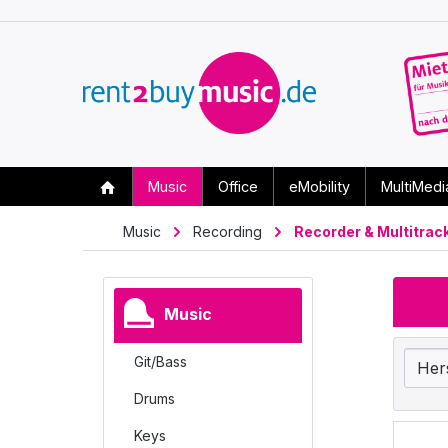
Music
Office
eMobility
MultiMedi
Music
Recording
Recorder & Multitrac
Music
Git/Bass
Her
Drums
Keys