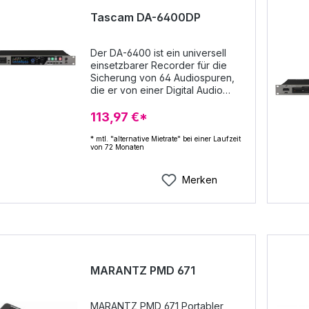
Tascam DA-6400DP
Der DA-6400 ist ein universell
einsetzbarer Recorder für die
Sicherung von 64 Audiospuren,
die er von einer Digital Audio
Workstation oder von einem
Live-Mischpult erhält. Für das
113,97 €*
Gerät stehen verschiedene
Interfacekarten für Datenformate
* mtl. "alternative Mietrate" bei einer Laufzeit
von 72 Monaten
wie MADI, DANTE, DigiLink, AVB
oder AES/EBU zur Auswahl, die
eine nahtlose Integration in
Merken
praktische jede vorhandene
Systemumgebung ermöglichen.
Zudem plant Tascam, den
Recorder als ein lebendiges
System zu pflegen und
entsprechend den
Erfordernissen der Nutzer
MARANTZ PMD 671
fortlaufend an neue Schnittstellen
und Systeme anzupassen. Der
DA-6400 nutzt ein spezielles
MARANTZ PMD 671 Portabler