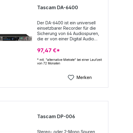
Tascam DA-6400
Der DA-6400 ist ein universell
einsetzbarer Recorder für die
Sicherung von 64 Audiospuren,
die er von einer Digital Audio
Workstation oder von einem
Live-Mischpult erhält. Für das
97,47 €*
Gerät stehen verschiedene
Interfacekarten für Datenformate
* mtl. "alternative Mietrate" bei einer Laufzeit
von 72 Monaten
wie MADI, DANTE, DigiLink, AVB
oder AES/EBU zur Auswahl, die
eine nahtlose Integration in
Merken
praktische jede vorhandene
Systemumgebung ermöglichen.
Zudem plant Tascam, den
Recorder als ein lebendiges
System zu pflegen und
entsprechend den
Erfordernissen der Nutzer
Tascam DP-006
fortlaufend an neue Schnittstellen
und Systeme anzupassen. Der
DA-6400 nutzt ein spezielles
Stereo- oder 2-Mono Spuren