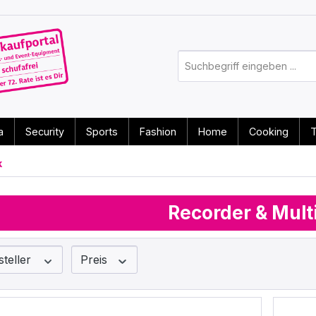
a
Security
Sports
Fashion
Home
Cooking
T
k
Recorder & Mult
steller
Preis