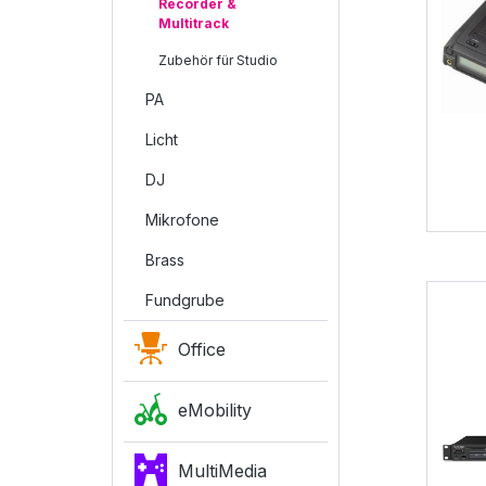
Recorder &
Multitrack
Zubehör für Studio
PA
Licht
DJ
Mikrofone
Brass
Fundgrube
Office
eMobility
MultiMedia