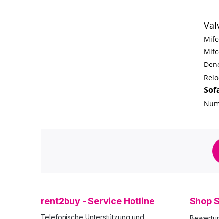
Val
Mif
Mif
Deno
Relo
Sof
Num
rent2buy - Service Hotline
Shop S
Telefonische Unterstützung und
Bewertu