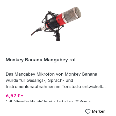
Kondensator-Kapsel Röhre: Handselektierte 12AX7
Triode Richtcharakteristik: Kugel, Niere, Acht, 6
weitere Pattern (einstellbar) Frequenzbereich: 20
Hz20 kHz Max Input SPL: 135 dB (@ 1 kHz _/&lt; 1
% T.H.D.) Ausgangsimpedanz: 100 Ohm (+/-30 %)
(@ 1 kHz) Empfindlichkeit: -34 dB ±2 dB (0 dB =
1V/Pa @ 1 kHz) Signal/Rauschabstand: 80 dB
Stromversorgung: Externes Netzteil (110-120 V
/220-240 V, 50 Hz/60 Hz) Gewicht Mikrofon: 430
g Maße Mikrofon: Länge 181 mm Durchmesser: 51
Monkey Banana Mangabey rot
mm Gewicht PSU: 1700 g Verfügbare Farben:
schwarz, rot, banana, weiß
Das Mangabey Mikrofon von Monkey Banana
wurde für Gesangs-, Sprach- und
Instrumentenaufnahmen im Tonstudio entwickelt.
9 verschiede Charakteristiken lassen sich über die
6,57 €*
Versorgungseinheit regeln. Speziell bei
* mtl. "alternative Mietrate" bei einer Laufzeit von 72 Monaten
Gesangsaufnahmen und akustische Gitarren sorgt
die hand-selektierte 12AX7 Röhre, die im
Merken