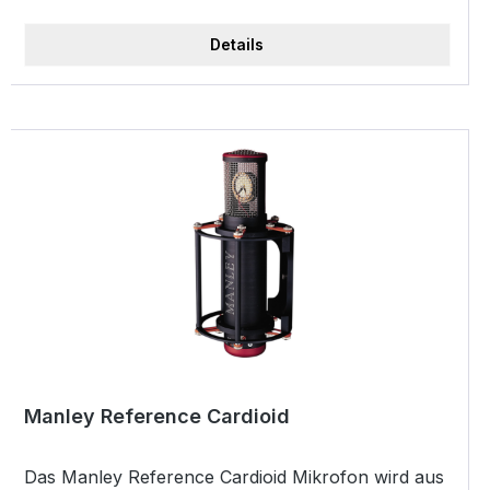
Mangabey verbaut ist, für einen warmen,
natürlichen Klang. Im Lieferumfang befindet sich
Details
neben dem Mikrofon die Stromversorgungseinheit,
eine Mikrofonspinne, ein 7 poliges Anschlusskabel
sowie eine Schutztasche. Typ: Großmembran-
Röhrenkondensatormikrofon Kapsel: 34 mm
Kondensator-Kapsel Röhre: Handselektierte 12AX7
Triode Richtcharakteristik: Kugel, Niere, Acht, 6
weitere Pattern (einstellbar) Frequenzbereich: 20
Hz20 kHz Max Input SPL: 135 dB (@ 1 kHz _/&lt; 1
% T.H.D.) Ausgangsimpedanz: 100 Ohm (+/-30 %)
(@ 1 kHz) Empfindlichkeit: -34 dB ±2 dB (0 dB =
1V/Pa @ 1 kHz) Signal/Rauschabstand: 80 dB
Stromversorgung: Externes Netzteil (110-120 V
/220-240 V, 50 Hz/60 Hz) Gewicht Mikrofon: 430
g Maße Mikrofon: Länge 181 mm Durchmesser: 51
Manley Reference Cardioid
mm Gewicht PSU: 1700 g Verfügbare Farben:
schwarz, rot, banana, weiß
Das Manley Reference Cardioid Mikrofon wird aus