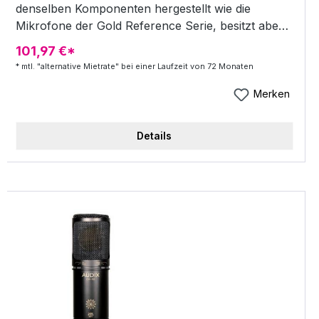
denselben Komponenten hergestellt wie die
Mikrofone der Gold Reference Serie, besitzt aber
im Gegensatz dazu eine zentral befestigte Nieren-
101,97 €*
Kondensatorkapsel mit einer dickeren (6
* mtl. "alternative Mietrate" bei einer Laufzeit von 72 Monaten
Mikrometer) goldbedampften Membran. Mit einer
ähnlich dicken Membran und Bauweise, der
Merken
typischen (etwas kantigen) Höhenwiedergabe,
einem ähnlichen Nahbesprechungsverhalten und
Details
einer geringen Anfälligkeit für Popp- und
Zischlaute erinnert das Reference Cardioid an den
Klang vieler klassischer Röhrenmikrofone
europäischer Hersteller, wie z. B. des Neumann
U47. Die immer wieder bewunderte ausgewogene
Balance im Ton und der weiche Klang empfehlen
es besonders für die Aufnahme von Instrumenten
wie Gitarren, Schlagzeug-Overheads, Saxophonen
und Gesang. Das Manley Labs Reference Cardioid
benötigt für eine perfekte Performance weder
einen Kompressor noch eine Frequenzanhebung