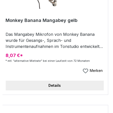
Stromversorgung: Externes Netzteil (110-120 V
/220-240 V, 50 Hz/60 Hz) Gewicht Mikrofon: 430
g Maße Mikrofon: Länge 181 mm Durchmesser: 51
Monkey Banana Mangabey gelb
mm Gewicht PSU: 1700 g Verfügbare Farben:
schwarz, rot, banana, weiß
Das Mangabey Mikrofon von Monkey Banana
wurde für Gesangs-, Sprach- und
Instrumentenaufnahmen im Tonstudio entwickelt.
9 verschiede Charakteristiken lassen sich über die
8,07 €*
Versorgungseinheit regeln. Speziell bei
* mtl. "alternative Mietrate" bei einer Laufzeit von 72 Monaten
Gesangsaufnahmen und akustische Gitarren sorgt
die hand-selektierte 12AX7 Röhre, die im
Merken
Mangabey verbaut ist, für einen warmen,
natürlichen Klang. Im Lieferumfang befindet sich
Details
neben dem Mikrofon die Stromversorgungseinheit,
eine Mikrofonspinne, ein 7 poliges Anschlusskabel
sowie eine Schutztasche. Typ: Großmembran-
Röhrenkondensatormikrofon Kapsel: 34 mm