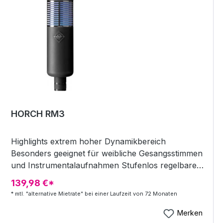
HORCH RM3
Highlights extrem hoher Dynamikbereich
Besonders geeignet für weibliche Gesangsstimmen
und Instrumentalaufnahmen Stufenlos regelbare
Richcharakteristik im blauen Modus (Hier leuchtet
139,98 €*
der Mikrofonkorb in blau) Class-A zero feedback
* mtl. "alternative Mietrate" bei einer Laufzeit von 72 Monaten
Verstärker Elastische Aufhängung und Pop Filter
sind in das Mikrofon integriert incl. separatem
Merken