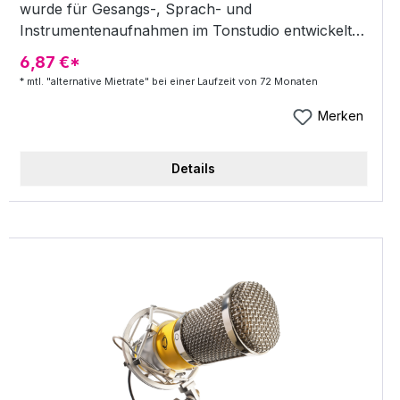
wurde für Gesangs-, Sprach- und
Instrumentenaufnahmen im Tonstudio entwickelt.
9 verschiede Charakteristiken lassen sich über die
6,87 €*
Versorgungseinheit regeln. Speziell bei
* mtl. "alternative Mietrate" bei einer Laufzeit von 72 Monaten
Gesangsaufnahmen und akustische Gitarren sorgt
die hand-selektierte 12AX7 Röhre, die im
Merken
Mangabey verbaut ist, für einen warmen,
natürlichen Klang. Im Lieferumfang befindet sich
Details
neben dem Mikrofon die Stromversorgungseinheit,
eine Mikrofonspinne, ein 7 poliges Anschlusskabel
sowie eine Schutztasche. Typ: Großmembran-
Röhrenkondensatormikrofon Kapsel: 34 mm
Kondensator-Kapsel Röhre: Handselektierte 12AX7
Triode Richtcharakteristik: Kugel, Niere, Acht, 6
weitere Pattern (einstellbar) Frequenzbereich: 20
Hz20 kHz Max Input SPL: 135 dB (@ 1 kHz _/&lt; 1
% T.H.D.) Ausgangsimpedanz: 100 Ohm (+/-30 %)
(@ 1 kHz) Empfindlichkeit: -34 dB ±2 dB (0 dB =
1V/Pa @ 1 kHz) Signal/Rauschabstand: 80 dB