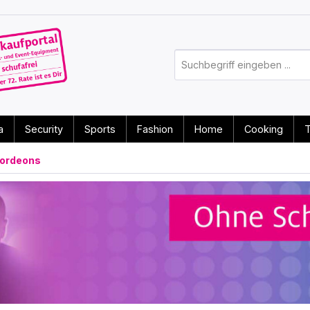
a
Security
Sports
Fashion
Home
Cooking
T
ordeons