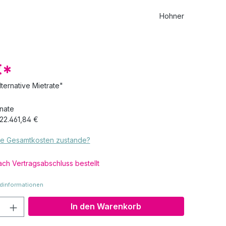
Hohner
€*
lternative Mietrate"
onate
22.461,84 €
e Gesamtkosten zustande?
ch Vertragsabschluss bestellt
dinformationen
Anzahl: Gib den gewünschten Wert ein o
In den Warenkorb