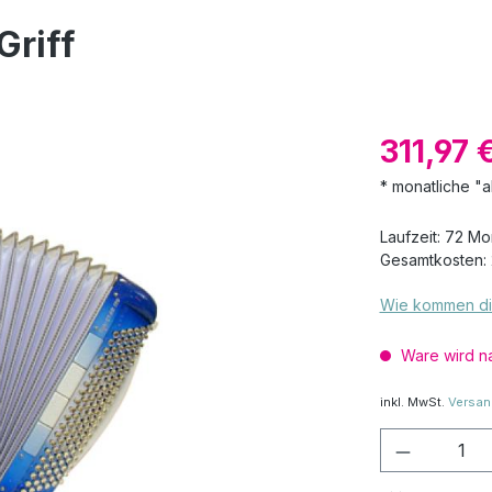
Griff
311,97 
* monatliche "a
Laufzeit: 72 M
Gesamtkosten: 
Wie kommen di
Ware wird na
inkl. MwSt.
Versan
Produkt 