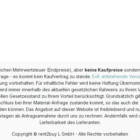
zlichen Mehrwertsteuer (Endpreise), aber
keine Kaufpreise
sonder
rage - es kommt kein Kaufvertrag zu stande.
Evtl. entstehende Vers
g vorbehalten. Für inhaltliche Fehler wird keine Haftung Überno
wird immer innerhalb des aktuellen gesetzlichen Rahmens zu Ihrem Vor
Gesetzesstand zu Ihrem Vorteil berücksichtigt. Grundsätzlich gibt
chluss bei Ihrer Material-Anfrage zustande kommt, so das auch die V
 können. Das Angebot auf dieser Website ist freibleibend und nur s
rktagen ab Antragsannahme durch uns zu rechnen. Andernfalls wird die
Lieferbarkeit des Lieferanten.
Copyright © rent2buy L GmbH - Alle Rechte vorbehalten