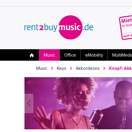
Music
Office
eMobility
MultiMedi
Music
Keys
Akkordeons
Knopf-Akk