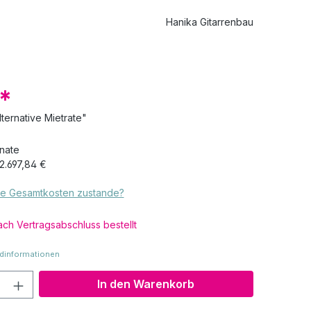
Hanika Gitarrenbau
€*
lternative Mietrate"
onate
2.697,84 €
e Gesamtkosten zustande?
ch Vertragsabschluss bestellt
dinformationen
Anzahl: Gib den gewünschten Wert ein o
In den Warenkorb