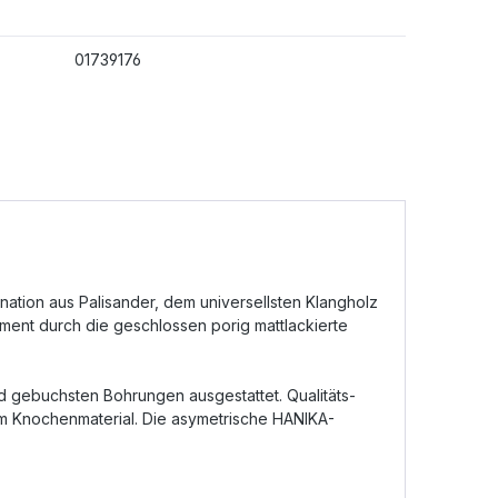
01739176
ation aus Palisander, dem universellsten Klangholz
rument durch die geschlossen porig matt­lackierte
nd gebuchsten Bohrungen ausgestattet. Qualitäts­
em Knochen­material. Die asymetrische HANIKA-