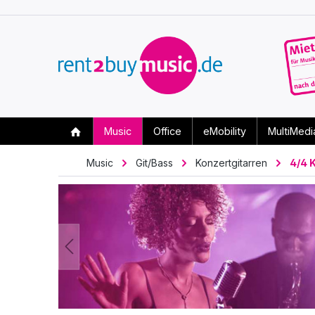
Music
Office
eMobility
MultiMedi
Music
Git/Bass
Konzertgitarren
4/4 