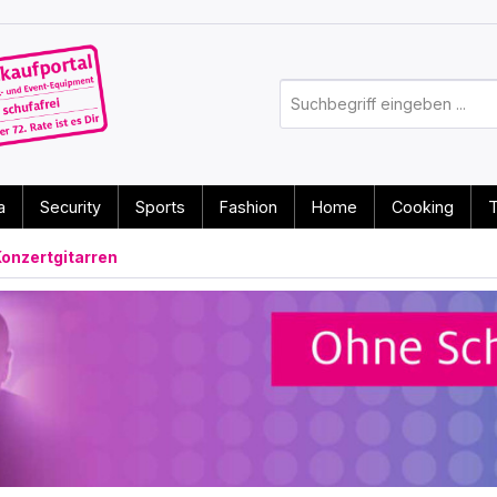
a
Security
Sports
Fashion
Home
Cooking
T
Konzertgitarren