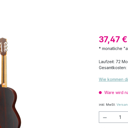
37,47 
* monatliche "a
Laufzeit: 72 M
Gesamtkosten: 
Wie kommen di
Ware wird na
inkl. MwSt.
Versan
Produkt 